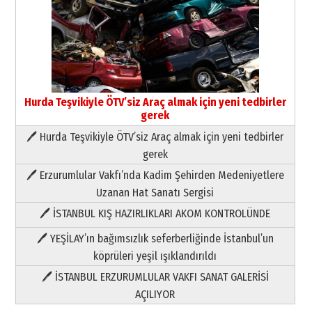
Hurda Teşvikiyle ÖTV’siz Araç almak için yeni tedbirler
gerek
🖊 Hurda Teşvikiyle ÖTV’siz Araç almak için yeni tedbirler
Neşat YALÇIN
gerek
Paranın Aile Kültüründeki Yeri
🖊 Erzurumlular Vakfı’nda Kadim Şehirden Medeniyetlere
03 Ağustos 2026 Pazartesi
Uzanan Hat Sanatı Sergisi
🖊 İSTANBUL KIŞ HAZIRLIKLARI AKOM KONTROLÜNDE
Yıldırım Gündoğdu
HAVVA’NIN ÜÇ KIZI
🖊 YEŞİLAY’ın bağımsızlık seferberliğinde İstanbul’un
09 Temmuz 2026 Perşembe
köprüleri yeşil ışıklandırıldı
🖊 İSTANBUL ERZURUMLULAR VAKFI SANAT GALERİSİ
Yusuf POLAT
AÇILIYOR
Şampiyonluk Sebahattin Şirin’e
yazar