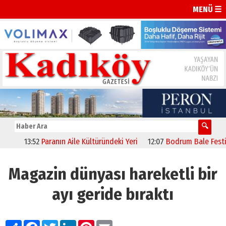
MENÜ ☰
13:52
Paranın Aile Kültüründeki Yeri
12:07
Bodrum Bale Festivali, 
Magazin dünyası hareketli bir
ayı geride bıraktı
Paylaş
Facebook
Twitter
LinkedIn
Pinterest
Email