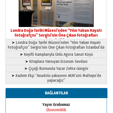
HAVVA’NIN ÜÇ KIZI
09 Temmuz 2026 Perşembe
Yusuf POLAT
Şampiyonluk Sebahattin Şirin’e
Londra Doğa Tarihi Müzesi’nden “Yılın Yaban Hayatı
yazar
Fotoğrafçısı” Sergisi’nin Öne Çıkan Fotoğrafları
11 Mayıs 2026 Pazartesi
İstanbul’da
➤ Londra Doğa Tarihi Müzesi’nden “Yılın Yaban Hayatı
Fotoğrafçısı” Sergisi’nin Öne Çıkan Fotoğrafları İstanbul’da
➤ Keyifli Kamplarıyla Ünlü Agora Sanat Köyü
➤ Kitaplara Yansıyan Erzurum Sevdası
➤ Çiçeği Burnunda Yazar Zehra Güngör
➤ Kadem Ekşi “Anadolu yakasının AKM’sini Maltepe’de
yapacağız”
BAĞLANTILAR
Yayın Grubumuz
Ekonomiklik