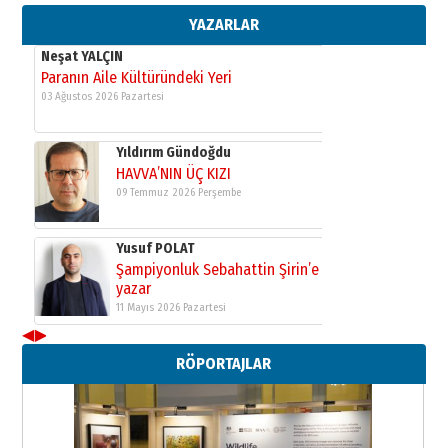
11 Mayıs 2026 Pazartesi
YAZARLAR
Neşat YALÇIN
Paranın Aile Kültüründeki Yeri
03 Ağustos 2026 Pazartesi
Yıldırım Gündoğdu
HAVVA’NIN ÜÇ KIZI
09 Temmuz 2026 Perşembe
Yusuf POLAT
Şampiyonluk Sebahattin Şirin’e
yazar
11 Mayıs 2026 Pazartesi
◀
▶
Neşat YALÇIN
Paranın Aile Kültüründeki Yeri
RÖPORTAJLAR
03 Ağustos 2026 Pazartesi
Yıldırım Gündoğdu