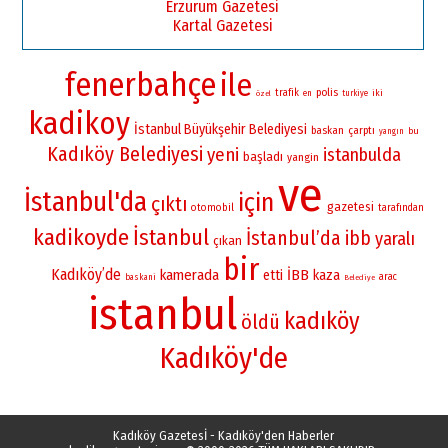
Erzurum Gazetesi
Kartal Gazetesi
fenerbahçe
ile
polis
trafik
iki
en
turkiye
özel
kadikoy
İstanbul Büyükşehir Belediyesi
baskan
çarptı
bu
yangın
Kadıköy Belediyesi
yeni
istanbulda
başladı
yangin
ve
İstanbul'da
için
çıktı
gazetesi
otomobil
tarafından
kadikoyde
İstanbul
İstanbul’da
ibb
yaralı
çıkan
bir
Kadıköy’de
kamerada
İBB
etti
kaza
arac
baskani
Belediye
istanbul
kadıköy
öldü
Kadıköy'de
Kadıköy Gazetesİ - Kadıköy'den Haberler