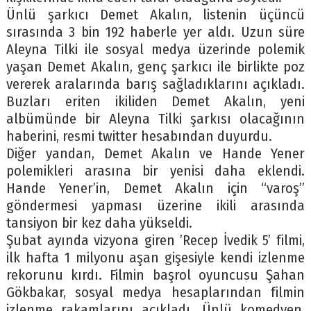
Ünlü şarkıcı Demet Akalın, listenin üçüncü
sırasında 3 bin 192 haberle yer aldı. Uzun süre
Aleyna Tilki ile sosyal medya üzerinde polemik
yaşan Demet Akalın, genç şarkıcı ile birlikte poz
vererek aralarında barış sağladıklarını açıkladı.
Buzları eriten ikiliden Demet Akalın, yeni
albümünde bir Aleyna Tilki şarkısı olacağının
haberini, resmi twitter hesabından duyurdu.
Diğer yandan, Demet Akalın ve Hande Yener
polemikleri arasına bir yenisi daha eklendi.
Hande Yener’in, Demet Akalın için “varoş”
göndermesi yapması üzerine ikili arasında
tansiyon bir kez daha yükseldi.
Şubat ayında vizyona giren ’Recep İvedik 5’ filmi,
ilk hafta 1 milyonu aşan gişesiyle kendi izlenme
rekorunu kırdı. Filmin başrol oyuncusu Şahan
Gökbakar, sosyal medya hesaplarından filmin
izlenme rakamlarını açıkladı. Ünlü komedyen,