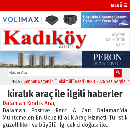
MENÜ ☰
18:42
Şennur Üzgen’in “Tekâmül” Eseri UPSD 2026 Yaz Sergisi’nde
kiralık araç ile ilgili haberler
Dalaman Kiralık Araç
Dalaman Positive Rent A Car: Dalaman’da
Muhtemelen En Ucuz Kiralık Araç Hizmeti. Turistik
güzellikleri ve büyülü ilgi çekici doğası ile…