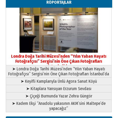
RÖPORTAJLAR
Paranın Aile Kültüründeki Yeri
03 Ağustos 2026 Pazartesi
Yıldırım Gündoğdu
HAVVA’NIN ÜÇ KIZI
09 Temmuz 2026 Perşembe
Yusuf POLAT
Şampiyonluk Sebahattin Şirin’e
Londra Doğa Tarihi Müzesi’nden “Yılın Yaban Hayatı
yazar
Fotoğrafçısı” Sergisi’nin Öne Çıkan Fotoğrafları
11 Mayıs 2026 Pazartesi
İstanbul’da
➤ Londra Doğa Tarihi Müzesi’nden “Yılın Yaban Hayatı
Fotoğrafçısı” Sergisi’nin Öne Çıkan Fotoğrafları İstanbul’da
➤ Keyifli Kamplarıyla Ünlü Agora Sanat Köyü
➤ Kitaplara Yansıyan Erzurum Sevdası
➤ Çiçeği Burnunda Yazar Zehra Güngör
➤ Kadem Ekşi “Anadolu yakasının AKM’sini Maltepe’de
yapacağız”