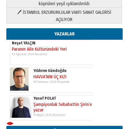
köprüleri yeşil ışıklandırıldı
🖊 İSTANBUL ERZURUMLULAR VAKFI SANAT GALERİSİ
Yusuf POLAT
AÇILIYOR
Şampiyonluk Sebahattin Şirin’e
yazar
11 Mayıs 2026 Pazartesi
YAZARLAR
Neşat YALÇIN
Paranın Aile Kültüründeki Yeri
03 Ağustos 2026 Pazartesi
Yıldırım Gündoğdu
HAVVA’NIN ÜÇ KIZI
09 Temmuz 2026 Perşembe
Yusuf POLAT
Şampiyonluk Sebahattin Şirin’e
yazar
11 Mayıs 2026 Pazartesi
◀
▶
Neşat YALÇIN