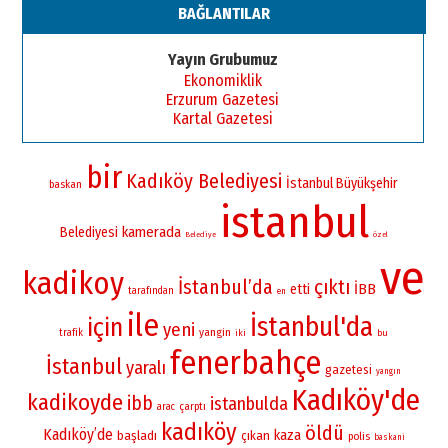
BAĞLANTILAR
Yayın Grubumuz
Ekonomiklik
Erzurum Gazetesi
Kartal Gazetesi
bir
Kadıköy Belediyesi
İstanbul Büyükşehir
baskan
istanbul
kamerada
Belediyesi
Belediye
özel
ve
kadikoy
İstanbul’da
çıktı
İBB
etti
tarafından
en
ile
İstanbul'da
için
yeni
yangin
trafik
iki
bu
fenerbahçe
İstanbul
yaralı
gazetesi
yangın
Kadıköy'de
kadikoyde
ibb
istanbulda
çarptı
arac
kadıköy
öldü
Kadıköy’de
kaza
başladı
çıkan
polis
baskani