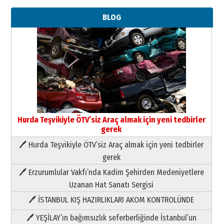
BLOG
Hurda Teşvikiyle ÖTV’siz Araç almak için yeni tedbirler
gerek
🖊 Hurda Teşvikiyle ÖTV’siz Araç almak için yeni tedbirler
Neşat YALÇIN
gerek
Paranın Aile Kültüründeki Yeri
🖊 Erzurumlular Vakfı’nda Kadim Şehirden Medeniyetlere
03 Ağustos 2026 Pazartesi
Uzanan Hat Sanatı Sergisi
🖊 İSTANBUL KIŞ HAZIRLIKLARI AKOM KONTROLÜNDE
Yıldırım Gündoğdu
HAVVA’NIN ÜÇ KIZI
🖊 YEŞİLAY’ın bağımsızlık seferberliğinde İstanbul’un
09 Temmuz 2026 Perşembe