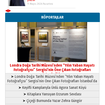
◀
▶
Yıldırım Gündoğdu
HAVVA’NIN ÜÇ KIZI
RÖPORTAJLAR
09 Temmuz 2026 Perşembe
Yusuf POLAT
Şampiyonluk Sebahattin Şirin’e
yazar
11 Mayıs 2026 Pazartesi
Londra Doğa Tarihi Müzesi’nden “Yılın Yaban Hayatı
Fotoğrafçısı” Sergisi’nin Öne Çıkan Fotoğrafları
İstanbul’da
➤ Londra Doğa Tarihi Müzesi’nden “Yılın Yaban Hayatı
Fotoğrafçısı” Sergisi’nin Öne Çıkan Fotoğrafları İstanbul’da
➤ Keyifli Kamplarıyla Ünlü Agora Sanat Köyü
➤ Kitaplara Yansıyan Erzurum Sevdası
➤ Çiçeği Burnunda Yazar Zehra Güngör