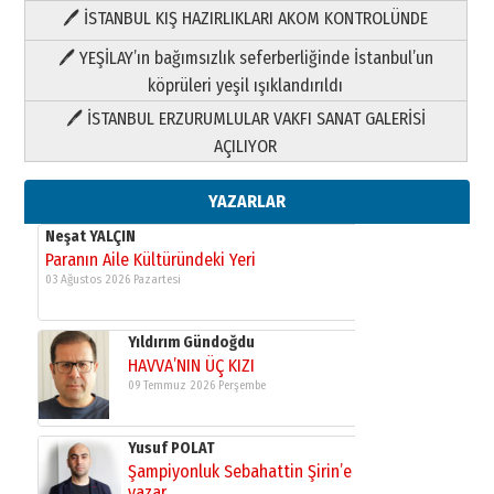
Yusuf POLAT
🖊 İSTANBUL KIŞ HAZIRLIKLARI AKOM KONTROLÜNDE
Şampiyonluk Sebahattin Şirin’e
yazar
🖊 YEŞİLAY’ın bağımsızlık seferberliğinde İstanbul’un
11 Mayıs 2026 Pazartesi
köprüleri yeşil ışıklandırıldı
🖊 İSTANBUL ERZURUMLULAR VAKFI SANAT GALERİSİ
Neşat YALÇIN
Paranın Aile Kültüründeki Yeri
AÇILIYOR
03 Ağustos 2026 Pazartesi
YAZARLAR
Yıldırım Gündoğdu
HAVVA’NIN ÜÇ KIZI
09 Temmuz 2026 Perşembe
Yusuf POLAT
Şampiyonluk Sebahattin Şirin’e
yazar
11 Mayıs 2026 Pazartesi
Neşat YALÇIN
Paranın Aile Kültüründeki Yeri
03 Ağustos 2026 Pazartesi