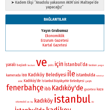
➤ Kadem Ekşi “Anadolu yakasının AKM’sini Maltepe’de
yapacağız”
BAĞLANTILAR
Yayın Grubumuz
Ekonomiklik
Erzurum Gazetesi
Kartal Gazetesi
ve
için
İstanbul’da
yaralı
başladı
polis
baskan
baskani
yangın
ile
Kadıköy Belediyesi
istanbulda
kamerada
İBB
Belediye
Kadıköy’de
İstanbul Büyükşehir Belediyesi
çarptı
arac
fenerbahçe
Kadıköy'de
ibb
kaza
gazetesi
istanbul
kadıköy
otomobil
bu
iki
en