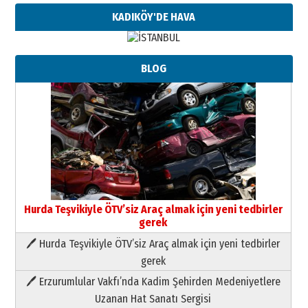
KADIKÖY'DE HAVA
BLOG
Neşat YALÇIN
Paranın Aile Kültüründeki Yeri
Hurda Teşvikiyle ÖTV’siz Araç almak için yeni tedbirler
03 Ağustos 2026 Pazartesi
gerek
🖊 Hurda Teşvikiyle ÖTV’siz Araç almak için yeni tedbirler
Yıldırım Gündoğdu
gerek
HAVVA’NIN ÜÇ KIZI
09 Temmuz 2026 Perşembe
🖊 Erzurumlular Vakfı’nda Kadim Şehirden Medeniyetlere
Uzanan Hat Sanatı Sergisi