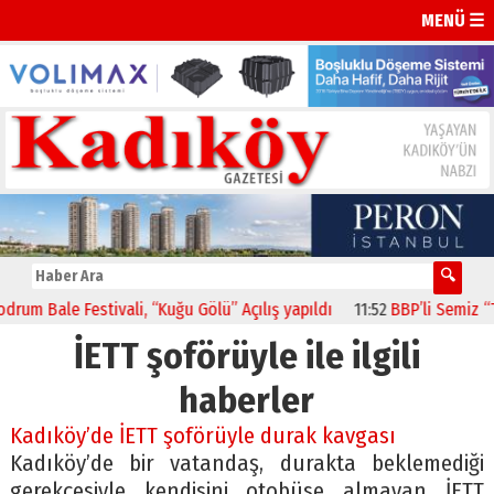
MENÜ ☰
m Bale Festivali, “Kuğu Gölü” Açılış yapıldı
11:52
BBP’li Semiz “Top
İETT şoförüyle ile ilgili
haberler
Kadıköy’de İETT şoförüyle durak kavgası
Kadıköy’de bir vatandaş, durakta beklemediği
gerekçesiyle kendisini otobüse almayan İETT