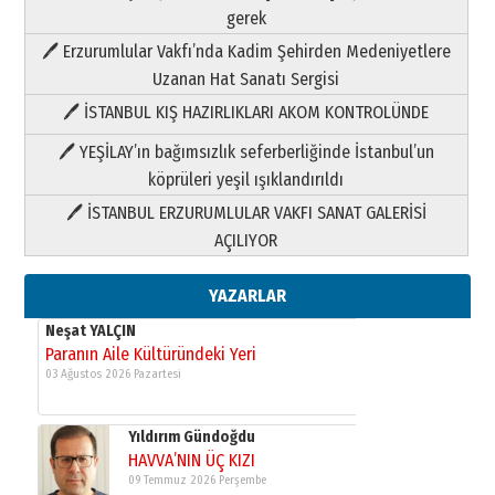
Neşat YALÇIN
gerek
Paranın Aile Kültüründeki Yeri
🖊 Erzurumlular Vakfı’nda Kadim Şehirden Medeniyetlere
03 Ağustos 2026 Pazartesi
Uzanan Hat Sanatı Sergisi
🖊 İSTANBUL KIŞ HAZIRLIKLARI AKOM KONTROLÜNDE
Yıldırım Gündoğdu
HAVVA’NIN ÜÇ KIZI
🖊 YEŞİLAY’ın bağımsızlık seferberliğinde İstanbul’un
09 Temmuz 2026 Perşembe
köprüleri yeşil ışıklandırıldı
🖊 İSTANBUL ERZURUMLULAR VAKFI SANAT GALERİSİ
Yusuf POLAT
AÇILIYOR
Şampiyonluk Sebahattin Şirin’e
yazar
11 Mayıs 2026 Pazartesi
YAZARLAR
Neşat YALÇIN
Paranın Aile Kültüründeki Yeri
03 Ağustos 2026 Pazartesi
Yıldırım Gündoğdu
HAVVA’NIN ÜÇ KIZI
09 Temmuz 2026 Perşembe