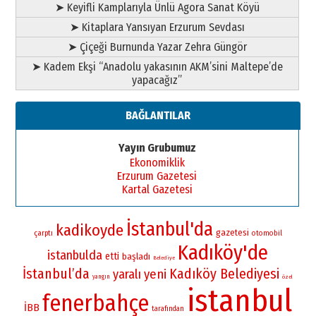
➤ Keyifli Kamplarıyla Ünlü Agora Sanat Köyü
➤ Kitaplara Yansıyan Erzurum Sevdası
➤ Çiçeği Burnunda Yazar Zehra Güngör
➤ Kadem Ekşi “Anadolu yakasının AKM’sini Maltepe’de
yapacağız”
BAĞLANTILAR
Yayın Grubumuz
Ekonomiklik
Erzurum Gazetesi
Kartal Gazetesi
İstanbul'da
kadikoyde
gazetesi
çarptı
otomobil
Kadıköy'de
istanbulda
etti
başladı
Belediye
İstanbul’da
Kadıköy Belediyesi
yaralı
yeni
yangın
özel
istanbul
fenerbahçe
İBB
tarafından