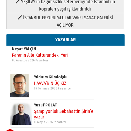
🖊 YEŞİLAY’ın bağımsızlık seferberliğinde İstanbul’un
09 Temmuz 2026 Perşembe
köprüleri yeşil ışıklandırıldı
🖊 İSTANBUL ERZURUMLULAR VAKFI SANAT GALERİSİ
Yusuf POLAT
AÇILIYOR
Şampiyonluk Sebahattin Şirin’e
yazar
11 Mayıs 2026 Pazartesi
YAZARLAR
Neşat YALÇIN
Paranın Aile Kültüründeki Yeri
03 Ağustos 2026 Pazartesi
Yıldırım Gündoğdu
HAVVA’NIN ÜÇ KIZI
09 Temmuz 2026 Perşembe
Yusuf POLAT
Şampiyonluk Sebahattin Şirin’e
yazar
11 Mayıs 2026 Pazartesi
◀
▶