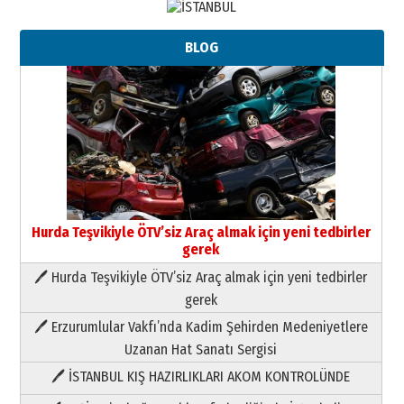
BLOG
Hurda Teşvikiyle ÖTV’siz Araç almak için yeni tedbirler
gerek
🖊 Hurda Teşvikiyle ÖTV’siz Araç almak için yeni tedbirler
Neşat YALÇIN
gerek
Paranın Aile Kültüründeki Yeri
🖊 Erzurumlular Vakfı’nda Kadim Şehirden Medeniyetlere
03 Ağustos 2026 Pazartesi
Uzanan Hat Sanatı Sergisi
🖊 İSTANBUL KIŞ HAZIRLIKLARI AKOM KONTROLÜNDE
Yıldırım Gündoğdu
HAVVA’NIN ÜÇ KIZI