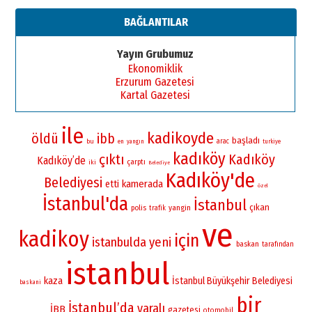
BAĞLANTILAR
Yayın Grubumuz
Ekonomiklik
Erzurum Gazetesi
Kartal Gazetesi
ile
kadikoyde
öldü
ibb
başladı
bu
arac
en
yangın
turkiye
kadıköy
çıktı
Kadıköy
Kadıköy’de
çarptı
iki
Belediye
Kadıköy'de
Belediyesi
kamerada
etti
özel
İstanbul'da
İstanbul
çıkan
yangin
polis
trafik
ve
kadikoy
için
istanbulda
yeni
baskan
tarafından
istanbul
kaza
İstanbul Büyükşehir Belediyesi
baskani
bir
İstanbul’da
yaralı
İBB
gazetesi
otomobil