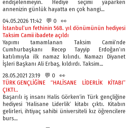
endişelenmeyin. Hediye seçimi yaparken
annenizin günlük hayatta en çok hangi…
04.05.2026 11:42 💬 0 👀
İstanbul’un fethinin 568. yıl dönümünün hediyesi
Taksim Camii ibadete açıldı
Yapımı tamamlanan Taksim Camii’nde
Cumhurbaşkanı Recep Tayyip Erdoğan’ın
katılımıyla ilk namaz kılındı. Namazı Diyanet
İşleri Başkanı Ali Erbaş, kıldırdı. Taksim…
28.05.2021 23:19 💬 0 👀
TÜRK GENÇLİĞİNE “HALİSANE LİDERLİK KİTABI”
ÇIKTI..
Başarılı iş insanı Halis Görken’in Türk gençliğine
hediyesi ‘Halisane Liderlik’ kitabı çıktı. Kitabın
gelirleri, ihtiyaç sahibi üniversiteli kız öğrencilere
burs…