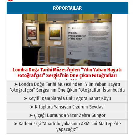
Neşat YALÇIN
RÖPORTAJLAR
Paranın Aile Kültüründeki Yeri
03 Ağustos 2026 Pazartesi
Yıldırım Gündoğdu
HAVVA’NIN ÜÇ KIZI
09 Temmuz 2026 Perşembe
Yusuf POLAT
Şampiyonluk Sebahattin Şirin’e
Londra Doğa Tarihi Müzesi’nden “Yılın Yaban Hayatı
yazar
Fotoğrafçısı” Sergisi’nin Öne Çıkan Fotoğrafları
11 Mayıs 2026 Pazartesi
İstanbul’da
➤ Londra Doğa Tarihi Müzesi’nden “Yılın Yaban Hayatı
Fotoğrafçısı” Sergisi’nin Öne Çıkan Fotoğrafları İstanbul’da
➤ Keyifli Kamplarıyla Ünlü Agora Sanat Köyü
➤ Kitaplara Yansıyan Erzurum Sevdası
➤ Çiçeği Burnunda Yazar Zehra Güngör
➤ Kadem Ekşi “Anadolu yakasının AKM’sini Maltepe’de
yapacağız”