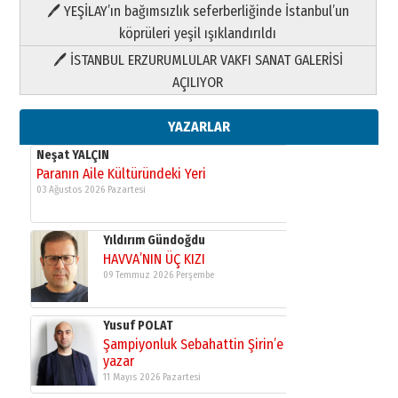
HAVVA’NIN ÜÇ KIZI
🖊 YEŞİLAY’ın bağımsızlık seferberliğinde İstanbul’un
09 Temmuz 2026 Perşembe
köprüleri yeşil ışıklandırıldı
🖊 İSTANBUL ERZURUMLULAR VAKFI SANAT GALERİSİ
Yusuf POLAT
AÇILIYOR
Şampiyonluk Sebahattin Şirin’e
yazar
11 Mayıs 2026 Pazartesi
YAZARLAR
Neşat YALÇIN
Paranın Aile Kültüründeki Yeri
03 Ağustos 2026 Pazartesi
Yıldırım Gündoğdu
HAVVA’NIN ÜÇ KIZI
09 Temmuz 2026 Perşembe
Yusuf POLAT
Şampiyonluk Sebahattin Şirin’e
yazar
11 Mayıs 2026 Pazartesi