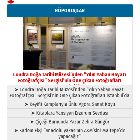
◀
▶
Neşat YALÇIN
RÖPORTAJLAR
Paranın Aile Kültüründeki Yeri
03 Ağustos 2026 Pazartesi
Yıldırım Gündoğdu
HAVVA’NIN ÜÇ KIZI
09 Temmuz 2026 Perşembe
Yusuf POLAT
Şampiyonluk Sebahattin Şirin’e
Londra Doğa Tarihi Müzesi’nden “Yılın Yaban Hayatı
yazar
Fotoğrafçısı” Sergisi’nin Öne Çıkan Fotoğrafları
11 Mayıs 2026 Pazartesi
İstanbul’da
➤ Londra Doğa Tarihi Müzesi’nden “Yılın Yaban Hayatı
Fotoğrafçısı” Sergisi’nin Öne Çıkan Fotoğrafları İstanbul’da
➤ Keyifli Kamplarıyla Ünlü Agora Sanat Köyü
➤ Kitaplara Yansıyan Erzurum Sevdası
➤ Çiçeği Burnunda Yazar Zehra Güngör
➤ Kadem Ekşi “Anadolu yakasının AKM’sini Maltepe’de
yapacağız”