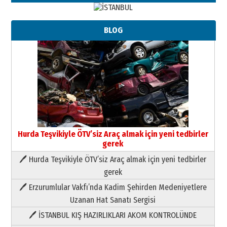
BLOG
Hurda Teşvikiyle ÖTV’siz Araç almak için yeni tedbirler
gerek
🖊 Hurda Teşvikiyle ÖTV’siz Araç almak için yeni tedbirler
Neşat YALÇIN
gerek
Paranın Aile Kültüründeki Yeri
🖊 Erzurumlular Vakfı’nda Kadim Şehirden Medeniyetlere
03 Ağustos 2026 Pazartesi
Uzanan Hat Sanatı Sergisi
🖊 İSTANBUL KIŞ HAZIRLIKLARI AKOM KONTROLÜNDE
Yıldırım Gündoğdu