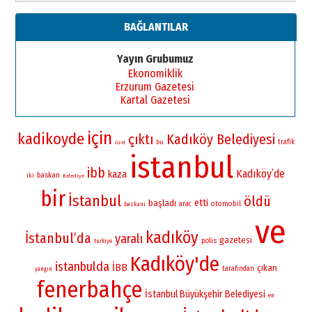
BAĞLANTILAR
Yayın Grubumuz
Ekonomiklik
Erzurum Gazetesi
Kartal Gazetesi
için
kadikoyde
çıktı
Kadıköy Belediyesi
bu
trafik
özel
istanbul
ibb
Kadıköy’de
kaza
baskan
iki
Belediye
bir
İstanbul
öldü
etti
başladı
otomobil
arac
baskani
ve
kadıköy
İstanbul’da
yaralı
gazetesi
polis
turkiye
Kadıköy'de
istanbulda
İBB
çıkan
tarafından
yangın
fenerbahçe
İstanbul Büyükşehir Belediyesi
en