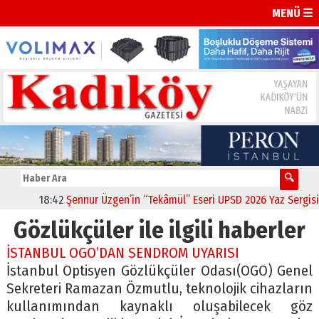
MENÜ ☰
18:42
Şennur Üzgen’in “Tekâmül” Eseri UPSD 2026 Yaz Sergisi’nd
Gözlükçüler ile ilgili haberler
İSTANBUL OGO’DAN SENDROM UYARISI
İstanbul Optisyen Gözlükçüler Odası(OGO) Genel
Sekreteri Ramazan Özmutlu, teknolojik cihazların
kullanımından kaynaklı oluşabilecek göz