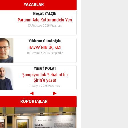
YAZARLAR
11 Mayıs 2026 Pazartesi
Neşat YALÇIN
Paranın Aile Kültüründeki Yeri
03 Ağustos 2026 Pazartesi
Yıldırım Gündoğdu
HAVVA’NIN ÜÇ KIZI
09 Temmuz 2026 Perşembe
Yusuf POLAT
Şampiyonluk Sebahattin
Şirin’e yazar
11 Mayıs 2026 Pazartesi
◀
▶
Neşat YALÇIN
RÖPORTAJLAR
Paranın Aile Kültüründeki Yeri
03 Ağustos 2026 Pazartesi
Yıldırım Gündoğdu