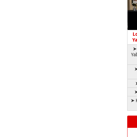
L
Ya
➤ 
Ya
➤
➤
➤ K