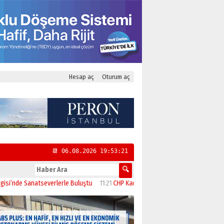
Hesap aç
Oturum aç
📆 06.08.2026 19:53:22
 Sanatseverlerle Buluştu
11:21
CHP Kadıköy İlçe Başkanlığı’na Yasemin Özsaraç