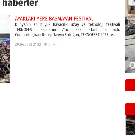
haberler
AYAKLARI YERE BASMAYAN FESTİVAL
Dünyanın en büyük havacılık, uzay ve teknoloji festivali
TEKNOFEST, kapılarını 7’nci kez İstanbul’da açtı.
Cumhurbaşkanı Recep Tayyip Erdoğan, TEKNOFEST 2023’te…
29.04.2023 21:22 💬 0 👀