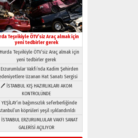
rda Teşvikiyle ÖTV’siz Araç almak için
yeni tedbirler gerek
Hurda Teşvikiyle ÖTV’siz Araç almak için
yeni tedbirler gerek
Neşat YALÇIN
 Erzurumlular Vakfı’nda Kadim Şehirden
Paranın Aile Kültüründeki Yeri
deniyetlere Uzanan Hat Sanatı Sergisi
03 Ağustos 2026 Pazartesi
🖊 İSTANBUL KIŞ HAZIRLIKLARI AKOM
KONTROLÜNDE
Yıldırım Gündoğdu
HAVVA’NIN ÜÇ KIZI
 YEŞİLAY’ın bağımsızlık seferberliğinde
09 Temmuz 2026 Perşembe
stanbul’un köprüleri yeşil ışıklandırıldı
 İSTANBUL ERZURUMLULAR VAKFI SANAT
Yusuf POLAT
GALERİSİ AÇILIYOR
Şampiyonluk Sebahattin
Şirin’e yazar