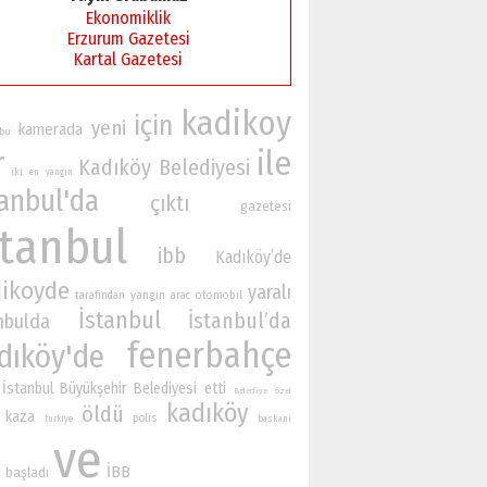
Ekonomiklik
Erzurum Gazetesi
Kartal Gazetesi
kadikoy
için
yeni
kamerada
bu
r
ile
Kadıköy Belediyesi
iki
en
yangın
tanbul'da
çıktı
gazetesi
stanbul
ibb
Kadıköy’de
ikoyde
yaralı
yangin
otomobil
tarafından
arac
İstanbul
İstanbul’da
nbulda
fenerbahçe
dıköy'de
İstanbul Büyükşehir Belediyesi
etti
Belediye
özel
kadıköy
öldü
kaza
polis
turkiye
baskani
ve
İBB
başladı
n