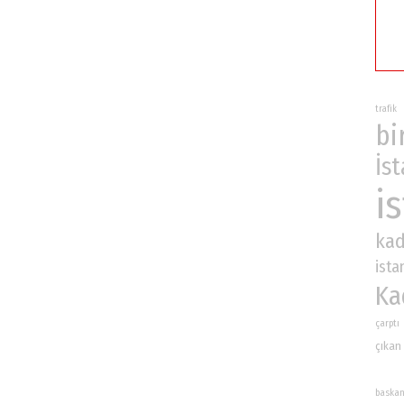
trafik
bi
İs
i
kad
ista
Ka
çarptı
çıkan
baska