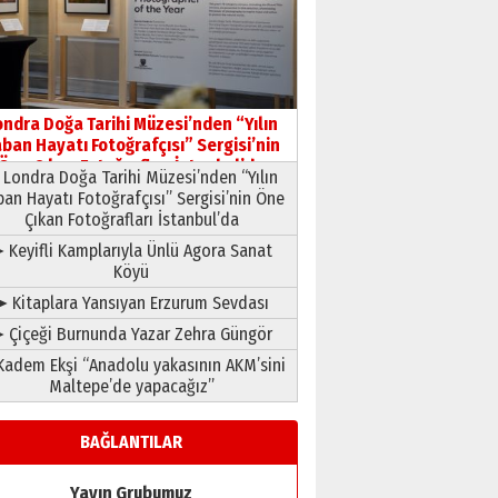
HAVVA’NIN ÜÇ KIZI
09 Temmuz 2026 Perşembe
Yusuf POLAT
Şampiyonluk Sebahattin
ondra Doğa Tarihi Müzesi’nden “Yılın
Şirin’e yazar
ban Hayatı Fotoğrafçısı” Sergisi’nin
11 Mayıs 2026 Pazartesi
Öne Çıkan Fotoğrafları İstanbul’da
Londra Doğa Tarihi Müzesi’nden “Yılın
ban Hayatı Fotoğrafçısı” Sergisi’nin Öne
Çıkan Fotoğrafları İstanbul’da
 Keyifli Kamplarıyla Ünlü Agora Sanat
Köyü
➤ Kitaplara Yansıyan Erzurum Sevdası
 Çiçeği Burnunda Yazar Zehra Güngör
adem Ekşi “Anadolu yakasının AKM’sini
Maltepe’de yapacağız”
BAĞLANTILAR
Yayın Grubumuz