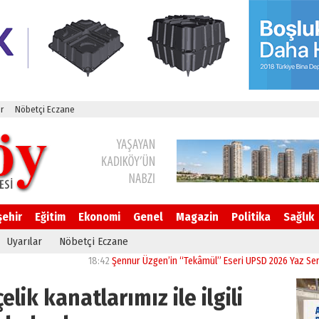
r
Nöbetçi Eczane
şehir
Eğitim
Ekonomi
Genel
Magazin
Politika
Sağlık
Uyarılar
Nöbetçi Eczane
18:42
Şennur Üzgen’in “Tekâmül” Eseri UPSD 2026 Yaz Sergisi’nde
lik kanatlarımız ile ilgili