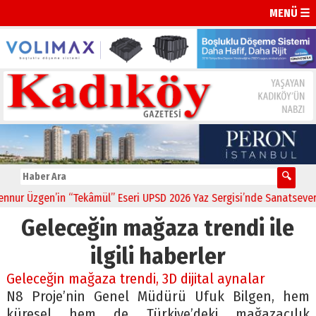
MENÜ ☰
ur Üzgen’in “Tekâmül” Eseri UPSD 2026 Yaz Sergisi’nde Sanatseverler
Geleceğin mağaza trendi ile
ilgili haberler
Geleceğin mağaza trendi, 3D dijital aynalar
N8 Proje’nin Genel Müdürü Ufuk Bilgen, hem
küresel hem de Türkiye’deki mağazacılık