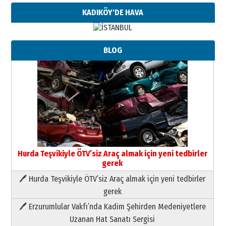
KADIKÖY'DE HAVA
BLOG
Hurda Teşvikiyle ÖTV’siz Araç almak için yeni tedbirler
gerek
🖊 Hurda Teşvikiyle ÖTV’siz Araç almak için yeni tedbirler
Neşat YALÇIN
gerek
Paranın Aile Kültüründeki Yeri
🖊 Erzurumlular Vakfı’nda Kadim Şehirden Medeniyetlere
03 Ağustos 2026 Pazartesi
Uzanan Hat Sanatı Sergisi