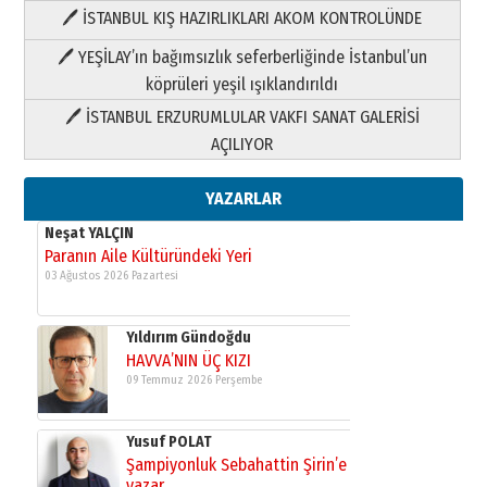
🖊 İSTANBUL KIŞ HAZIRLIKLARI AKOM KONTROLÜNDE
Yıldırım Gündoğdu
HAVVA’NIN ÜÇ KIZI
🖊 YEŞİLAY’ın bağımsızlık seferberliğinde İstanbul’un
09 Temmuz 2026 Perşembe
köprüleri yeşil ışıklandırıldı
🖊 İSTANBUL ERZURUMLULAR VAKFI SANAT GALERİSİ
Yusuf POLAT
AÇILIYOR
Şampiyonluk Sebahattin Şirin’e
yazar
11 Mayıs 2026 Pazartesi
YAZARLAR
Neşat YALÇIN
Paranın Aile Kültüründeki Yeri
03 Ağustos 2026 Pazartesi
Yıldırım Gündoğdu
HAVVA’NIN ÜÇ KIZI
09 Temmuz 2026 Perşembe
Yusuf POLAT
Şampiyonluk Sebahattin Şirin’e
yazar