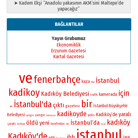
➤ Kadem Ekşi “Anadolu yakasının AKM’sini Maltepe’de
yapacağız”
BAĞLANTILAR
Yayın Grubumuz
Ekonomiklik
Erzurum Gazetesi
Kartal Gazetesi
ve
fenerbahçe
İstanbul
kaza
bu
kadikoy
için
Kadıköy Belediyesi
kamerada
trafik
bir
İstanbul'da
çıktı
İstanbul Büyükşehir
gazetesi
en
kadikoyde
yaralı
Kadıköy’de
Belediyesi
yangin
polis
yangın
Belediye
kadıköy
öldü
İstanbul’da
yeni
çarptı
tarafından
iki
turkiye
özel
istanbul
Kadıköy'de
ibb
İBB
etti