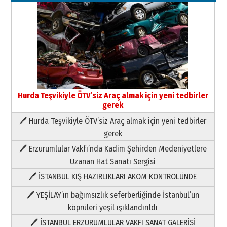
Neşat YALÇIN
Paranın Aile Kültüründeki Yeri
03 Ağustos 2026 Pazartesi
Hurda Teşvikiyle ÖTV’siz Araç almak için yeni tedbirler
gerek
Yıldırım Gündoğdu
HAVVA’NIN ÜÇ KIZI
🖊 Hurda Teşvikiyle ÖTV’siz Araç almak için yeni tedbirler
09 Temmuz 2026 Perşembe
gerek
🖊 Erzurumlular Vakfı’nda Kadim Şehirden Medeniyetlere
Yusuf POLAT
Uzanan Hat Sanatı Sergisi
Şampiyonluk Sebahattin Şirin’e
yazar
🖊 İSTANBUL KIŞ HAZIRLIKLARI AKOM KONTROLÜNDE
11 Mayıs 2026 Pazartesi
🖊 YEŞİLAY’ın bağımsızlık seferberliğinde İstanbul’un
Neşat YALÇIN
köprüleri yeşil ışıklandırıldı
Paranın Aile Kültüründeki Yeri
🖊 İSTANBUL ERZURUMLULAR VAKFI SANAT GALERİSİ
03 Ağustos 2026 Pazartesi