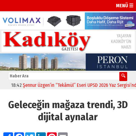
MENÜ ☰
18:42
Şennur Üzgen’in “Tekâmül” Eseri UPSD 2026 Yaz Sergisi’nde Sa
Geleceğin mağaza trendi, 3D
dijital aynalar
Paylaş
Facebook
Twitter
LinkedIn
Pinterest
Email