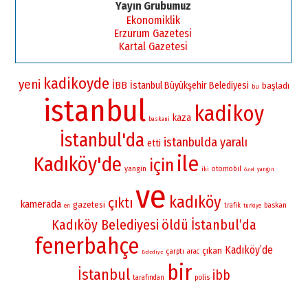
Yayın Grubumuz
Ekonomiklik
Erzurum Gazetesi
Kartal Gazetesi
kadikoyde
yeni
İBB
İstanbul Büyükşehir Belediyesi
başladı
bu
istanbul
kadikoy
kaza
baskani
İstanbul'da
istanbulda
yaralı
etti
ile
Kadıköy'de
için
yangin
otomobil
iki
yangın
özel
ve
kadıköy
çıktı
kamerada
gazetesi
baskan
trafik
en
turkiye
Kadıköy Belediyesi
öldü
İstanbul’da
fenerbahçe
Kadıköy’de
çıkan
çarptı
arac
Belediye
bir
İstanbul
ibb
polis
tarafından