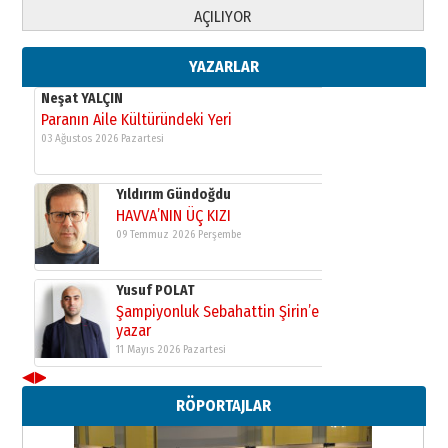
AÇILIYOR
Yıldırım Gündoğdu
YAZARLAR
HAVVA’NIN ÜÇ KIZI
09 Temmuz 2026 Perşembe
Yusuf POLAT
Şampiyonluk Sebahattin Şirin’e
yazar
11 Mayıs 2026 Pazartesi
Neşat YALÇIN
Paranın Aile Kültüründeki Yeri
03 Ağustos 2026 Pazartesi
Yıldırım Gündoğdu
HAVVA’NIN ÜÇ KIZI
◀
▶
09 Temmuz 2026 Perşembe
RÖPORTAJLAR
Yusuf POLAT