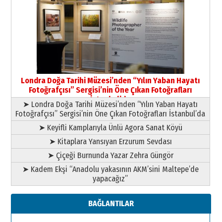
Şampiyonluk Sebahattin Şirin’e
yazar
11 Mayıs 2026 Pazartesi
Londra Doğa Tarihi Müzesi’nden “Yılın Yaban Hayatı
Fotoğrafçısı” Sergisi’nin Öne Çıkan Fotoğrafları
İstanbul’da
➤ Londra Doğa Tarihi Müzesi’nden “Yılın Yaban Hayatı
Fotoğrafçısı” Sergisi’nin Öne Çıkan Fotoğrafları İstanbul’da
➤ Keyifli Kamplarıyla Ünlü Agora Sanat Köyü
➤ Kitaplara Yansıyan Erzurum Sevdası
➤ Çiçeği Burnunda Yazar Zehra Güngör
➤ Kadem Ekşi “Anadolu yakasının AKM’sini Maltepe’de
yapacağız”
BAĞLANTILAR