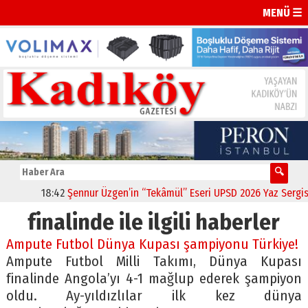
MENÜ ☰
18:42
Şennur Üzgen’in “Tekâmül” Eseri UPSD 2026 Yaz Sergisi’n
finalinde ile ilgili haberler
Ampute Futbol Dünya Kupası şampiyonu Türkiye!
Ampute Futbol Milli Takımı, Dünya Kupası
finalinde Angola’yı 4-1 mağlup ederek şampiyon
oldu. Ay-yıldızlılar ilk kez dünya