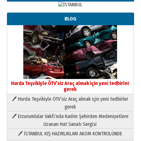
BLOG
Hurda Teşvikiyle ÖTV’siz Araç almak için yeni tedbirler
gerek
🖊 Hurda Teşvikiyle ÖTV’siz Araç almak için yeni tedbirler
Neşat YALÇIN
gerek
Paranın Aile Kültüründeki Yeri
🖊 Erzurumlular Vakfı’nda Kadim Şehirden Medeniyetlere
03 Ağustos 2026 Pazartesi
Uzanan Hat Sanatı Sergisi
🖊 İSTANBUL KIŞ HAZIRLIKLARI AKOM KONTROLÜNDE
Yıldırım Gündoğdu