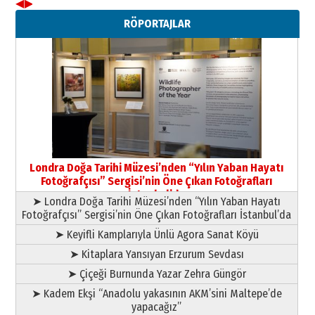
◀
▶
Neşat YALÇIN
RÖPORTAJLAR
Paranın Aile Kültüründeki Yeri
03 Ağustos 2026 Pazartesi
Yıldırım Gündoğdu
HAVVA’NIN ÜÇ KIZI
09 Temmuz 2026 Perşembe
Yusuf POLAT
Şampiyonluk Sebahattin Şirin’e
Londra Doğa Tarihi Müzesi’nden “Yılın Yaban Hayatı
yazar
Fotoğrafçısı” Sergisi’nin Öne Çıkan Fotoğrafları
11 Mayıs 2026 Pazartesi
İstanbul’da
➤ Londra Doğa Tarihi Müzesi’nden “Yılın Yaban Hayatı
Fotoğrafçısı” Sergisi’nin Öne Çıkan Fotoğrafları İstanbul’da
➤ Keyifli Kamplarıyla Ünlü Agora Sanat Köyü
➤ Kitaplara Yansıyan Erzurum Sevdası
➤ Çiçeği Burnunda Yazar Zehra Güngör
➤ Kadem Ekşi “Anadolu yakasının AKM’sini Maltepe’de
yapacağız”