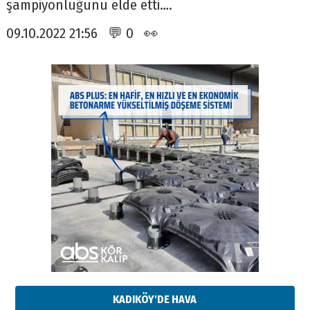
şampiyonluğunu elde etti….
09.10.2022 21:56 💬 0 👀
KADIKÖY'DE HAVA