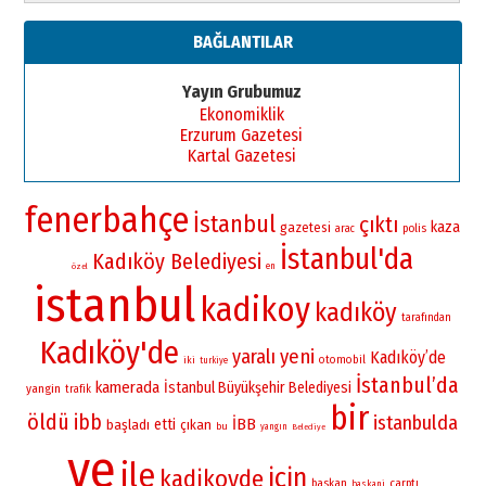
BAĞLANTILAR
Yayın Grubumuz
Ekonomiklik
Erzurum Gazetesi
Kartal Gazetesi
fenerbahçe
İstanbul
çıktı
kaza
gazetesi
polis
arac
İstanbul'da
Kadıköy Belediyesi
en
özel
istanbul
kadikoy
kadıköy
tarafından
Kadıköy'de
yaralı
yeni
Kadıköy’de
otomobil
iki
turkiye
İstanbul’da
kamerada
İstanbul Büyükşehir Belediyesi
yangin
trafik
bir
öldü
ibb
istanbulda
İBB
etti
başladı
çıkan
bu
yangın
Belediye
ve
ile
için
kadikoyde
baskan
çarptı
baskani