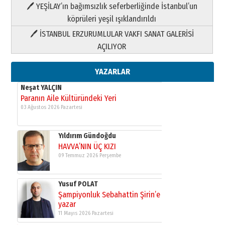
HAVVA’NIN ÜÇ KIZI
🖊 YEŞİLAY’ın bağımsızlık seferberliğinde İstanbul’un
09 Temmuz 2026 Perşembe
köprüleri yeşil ışıklandırıldı
🖊 İSTANBUL ERZURUMLULAR VAKFI SANAT GALERİSİ
Yusuf POLAT
AÇILIYOR
Şampiyonluk Sebahattin Şirin’e
yazar
11 Mayıs 2026 Pazartesi
YAZARLAR
Neşat YALÇIN
Paranın Aile Kültüründeki Yeri
03 Ağustos 2026 Pazartesi
Yıldırım Gündoğdu
HAVVA’NIN ÜÇ KIZI
09 Temmuz 2026 Perşembe
Yusuf POLAT
Şampiyonluk Sebahattin Şirin’e
yazar
11 Mayıs 2026 Pazartesi