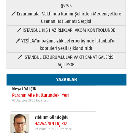
Neşat YALÇIN
gerek
Paranın Aile Kültüründeki Yeri
🖊 Erzurumlular Vakfı’nda Kadim Şehirden Medeniyetlere
03 Ağustos 2026 Pazartesi
Uzanan Hat Sanatı Sergisi
🖊 İSTANBUL KIŞ HAZIRLIKLARI AKOM KONTROLÜNDE
Yıldırım Gündoğdu
HAVVA’NIN ÜÇ KIZI
🖊 YEŞİLAY’ın bağımsızlık seferberliğinde İstanbul’un
09 Temmuz 2026 Perşembe
köprüleri yeşil ışıklandırıldı
🖊 İSTANBUL ERZURUMLULAR VAKFI SANAT GALERİSİ
Yusuf POLAT
AÇILIYOR
Şampiyonluk Sebahattin Şirin’e
yazar
11 Mayıs 2026 Pazartesi
YAZARLAR
Neşat YALÇIN
Paranın Aile Kültüründeki Yeri
03 Ağustos 2026 Pazartesi
Yıldırım Gündoğdu
HAVVA’NIN ÜÇ KIZI
09 Temmuz 2026 Perşembe