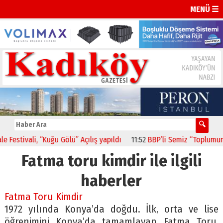
MENÜ ☰
stivali, “Kuğu Gölü” Açılış yapıldı
11:52
BBP’li Semiz “Toplumun Be
Fatma toru kimdir ile ilgili
haberler
Fatma Toru Kimdir
1972 yılında Konya’da doğdu. İlk, orta ve lise
öğrenimini Konya’da tamamlayan Fatma Toru,