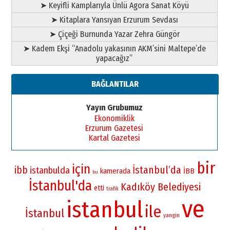
➤ Keyifli Kamplarıyla Ünlü Agora Sanat Köyü
➤ Kitaplara Yansıyan Erzurum Sevdası
➤ Çiçeği Burnunda Yazar Zehra Güngör
➤ Kadem Ekşi “Anadolu yakasının AKM’sini Maltepe’de
yapacağız”
BAĞLANTILAR
Yayın Grubumuz
Ekonomiklik
Erzurum Gazetesi
Kartal Gazetesi
bir
için
İstanbul’da
ibb
istanbulda
kamerada
İBB
bu
İstanbul'da
Kadıköy Belediyesi
etti
trafik
ve
istanbul
ile
İstanbul
yangin