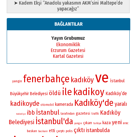
➤ Kadem Ekşi “Anadolu yakasının AKM’sini Maltepe’de
yapacağız”
BAĞLANTILAR
Yayın Grubumuz
Ekonomiklik
Erzurum Gazetesi
Kartal Gazetesi
ve
fenerbahçe
kadıköy
İstanbul
yangin
ile
kadikoy
öldü
Kadıköy’de
Büyükşehir Belediyesi
Kadıköy'de
kadikoyde
yaralı
kamerada
otomobil
İstanbul
Kadıköy
ibb
gazetesi
tarafından
trafik
Belediye
İstanbul'da
Belediyesi
yeni
kaza
çıkan
arac
yangın
turkiye
çıktı
istanbulda
etti
baskan
çarptı
polis
baskani