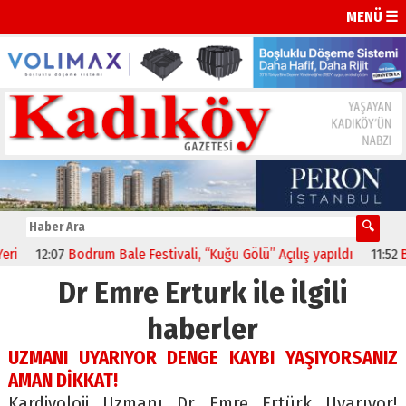
MENÜ ☰
12:07
Bodrum Bale Festivali, “Kuğu Gölü” Açılış yapıldı
11:52
BBP
Dr Emre Erturk ile ilgili
haberler
UZMANI UYARIYOR DENGE KAYBI YAŞIYORSANIZ
AMAN DİKKAT!
Kardiyoloji Uzmanı Dr Emre Ertürk Uyarıyor!