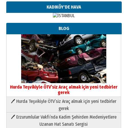
KADIKÖY'DE HAVA
BLOG
Hurda Teşvikiyle ÖTV’siz Araç almak için yeni tedbirler
gerek
🖊 Hurda Teşvikiyle ÖTV’siz Araç almak için yeni tedbirler
Neşat YALÇIN
gerek
Paranın Aile Kültüründeki Yeri
🖊 Erzurumlular Vakfı’nda Kadim Şehirden Medeniyetlere
03 Ağustos 2026 Pazartesi
Uzanan Hat Sanatı Sergisi