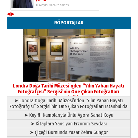
11 Mayıs 2026 Pazartesi
◀
▶
Neşat YALÇIN
RÖPORTAJLAR
Paranın Aile Kültüründeki Yeri
03 Ağustos 2026 Pazartesi
Yıldırım Gündoğdu
HAVVA’NIN ÜÇ KIZI
09 Temmuz 2026 Perşembe
Yusuf POLAT
Şampiyonluk Sebahattin Şirin’e
Londra Doğa Tarihi Müzesi’nden “Yılın Yaban Hayatı
yazar
Fotoğrafçısı” Sergisi’nin Öne Çıkan Fotoğrafları
11 Mayıs 2026 Pazartesi
İstanbul’da
➤ Londra Doğa Tarihi Müzesi’nden “Yılın Yaban Hayatı
Fotoğrafçısı” Sergisi’nin Öne Çıkan Fotoğrafları İstanbul’da
➤ Keyifli Kamplarıyla Ünlü Agora Sanat Köyü
➤ Kitaplara Yansıyan Erzurum Sevdası
➤ Çiçeği Burnunda Yazar Zehra Güngör