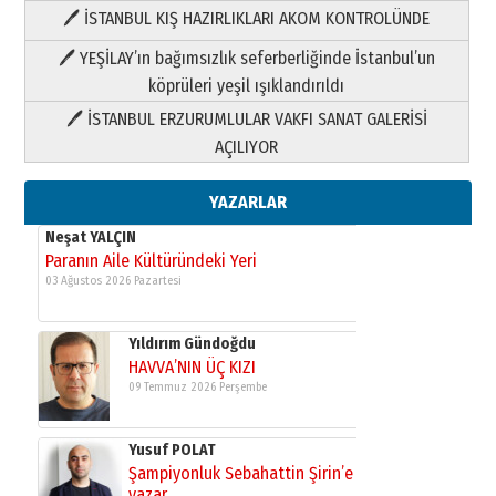
🖊 İSTANBUL KIŞ HAZIRLIKLARI AKOM KONTROLÜNDE
Yıldırım Gündoğdu
HAVVA’NIN ÜÇ KIZI
🖊 YEŞİLAY’ın bağımsızlık seferberliğinde İstanbul’un
09 Temmuz 2026 Perşembe
köprüleri yeşil ışıklandırıldı
🖊 İSTANBUL ERZURUMLULAR VAKFI SANAT GALERİSİ
Yusuf POLAT
AÇILIYOR
Şampiyonluk Sebahattin Şirin’e
yazar
11 Mayıs 2026 Pazartesi
YAZARLAR
Neşat YALÇIN
Paranın Aile Kültüründeki Yeri
03 Ağustos 2026 Pazartesi
Yıldırım Gündoğdu
HAVVA’NIN ÜÇ KIZI
09 Temmuz 2026 Perşembe
Yusuf POLAT
Şampiyonluk Sebahattin Şirin’e
yazar