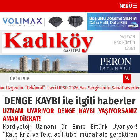
MENÜ ☰
Üzgen’in “Tekâmül” Eseri UPSD 2026 Yaz Sergisi’nde Sanatseverlerle 
DENGE KAYBI ile ilgili haberler
UZMANI UYARIYOR DENGE KAYBI YAŞIYORSANIZ
AMAN DİKKAT!
Kardiyoloji Uzmanı Dr Emre Ertürk Uyarıyor!
“Kalp krizi ve felç, acil tıbbi müdahale gerektiren