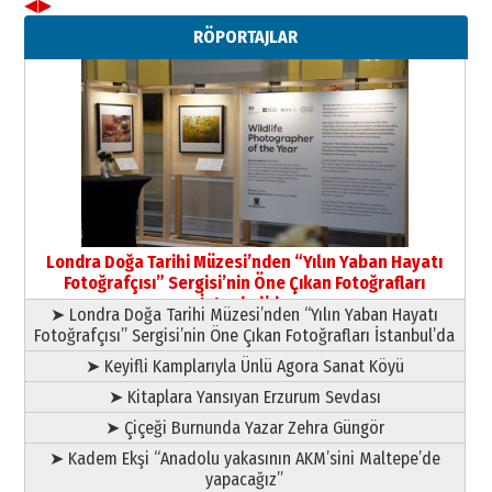
◀
▶
Neşat YALÇIN
RÖPORTAJLAR
Paranın Aile Kültüründeki Yeri
03 Ağustos 2026 Pazartesi
Yıldırım Gündoğdu
HAVVA’NIN ÜÇ KIZI
09 Temmuz 2026 Perşembe
Yusuf POLAT
Şampiyonluk Sebahattin Şirin’e
Londra Doğa Tarihi Müzesi’nden “Yılın Yaban Hayatı
yazar
Fotoğrafçısı” Sergisi’nin Öne Çıkan Fotoğrafları
11 Mayıs 2026 Pazartesi
İstanbul’da
➤ Londra Doğa Tarihi Müzesi’nden “Yılın Yaban Hayatı
Fotoğrafçısı” Sergisi’nin Öne Çıkan Fotoğrafları İstanbul’da
➤ Keyifli Kamplarıyla Ünlü Agora Sanat Köyü
➤ Kitaplara Yansıyan Erzurum Sevdası
➤ Çiçeği Burnunda Yazar Zehra Güngör
➤ Kadem Ekşi “Anadolu yakasının AKM’sini Maltepe’de
yapacağız”