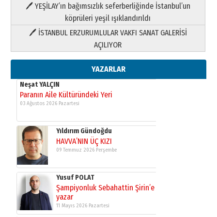
HAVVA’NIN ÜÇ KIZI
🖊 YEŞİLAY’ın bağımsızlık seferberliğinde İstanbul’un
09 Temmuz 2026 Perşembe
köprüleri yeşil ışıklandırıldı
🖊 İSTANBUL ERZURUMLULAR VAKFI SANAT GALERİSİ
Yusuf POLAT
AÇILIYOR
Şampiyonluk Sebahattin Şirin’e
yazar
11 Mayıs 2026 Pazartesi
YAZARLAR
Neşat YALÇIN
Paranın Aile Kültüründeki Yeri
03 Ağustos 2026 Pazartesi
Yıldırım Gündoğdu
HAVVA’NIN ÜÇ KIZI
09 Temmuz 2026 Perşembe
Yusuf POLAT
Şampiyonluk Sebahattin Şirin’e
yazar
11 Mayıs 2026 Pazartesi