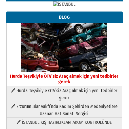
BLOG
Hurda Teşvikiyle ÖTV’siz Araç almak için yeni tedbirler
gerek
🖊 Hurda Teşvikiyle ÖTV’siz Araç almak için yeni tedbirler
Neşat YALÇIN
gerek
Paranın Aile Kültüründeki Yeri
🖊 Erzurumlular Vakfı’nda Kadim Şehirden Medeniyetlere
03 Ağustos 2026 Pazartesi
Uzanan Hat Sanatı Sergisi
🖊 İSTANBUL KIŞ HAZIRLIKLARI AKOM KONTROLÜNDE
Yıldırım Gündoğdu