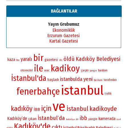
BAĞLANTILAR
Yayın Grubumuz
Ekonomiklik
Erzurum Gazetesi
Kartal Gazetesi
bir
öldü
Kadıköy Belediyesi
yaralı
kaza
gazetesi
bu
iki
ile
kadikoy
otomobil
çarptı
baskan
arac
yangın
İstanbul'da
istanbulda
yeni
başladı
tarafından
baskani
istanbul
fenerbahçe
trafik
ve
için
kadıköy
İstanbul
kadikoyde
İBB
İstanbul’da
ibb
Kadıköy’de
kamerada
çıkan
yangin
en
Belediye
özel
Kadıköy'de
çıktı
İstanbul Büyükşehir Belediyesi