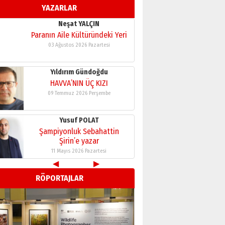
YAZARLAR
Yıldırım Gündoğdu
HAVVA’NIN ÜÇ KIZI
09 Temmuz 2026 Perşembe
Yusuf POLAT
Şampiyonluk Sebahattin
Şirin’e yazar
11 Mayıs 2026 Pazartesi
Neşat YALÇIN
Paranın Aile Kültüründeki Yeri
03 Ağustos 2026 Pazartesi
Yıldırım Gündoğdu
HAVVA’NIN ÜÇ KIZI
◀
▶
09 Temmuz 2026 Perşembe
RÖPORTAJLAR
Yusuf POLAT
Şampiyonluk Sebahattin
Şirin’e yazar