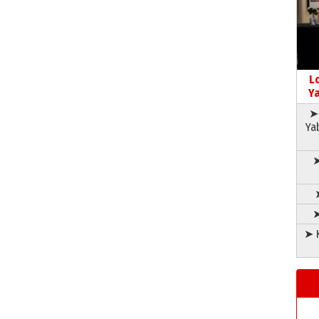
L
Ya
➤ 
Ya
➤
➤
➤ K