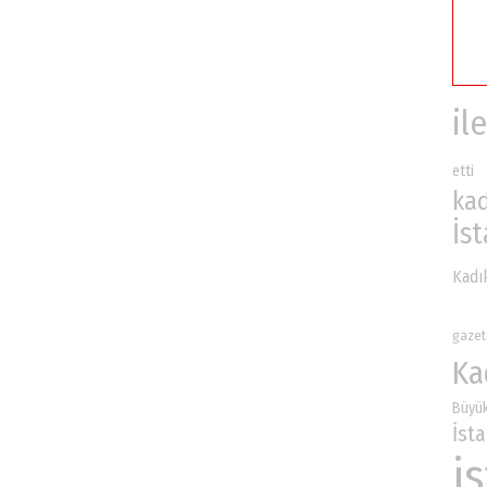
ile
etti
ka
İs
Kadı
gazet
Ka
Büyük
İst
i