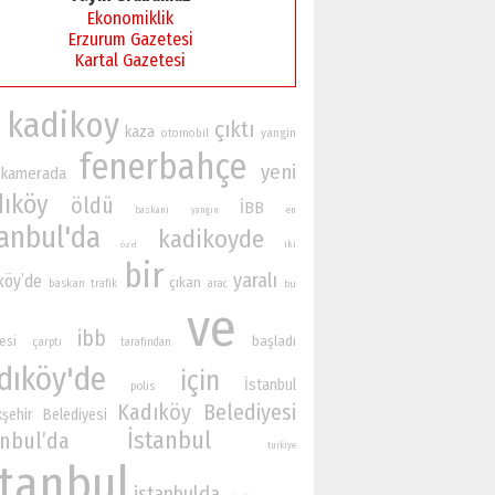
Ekonomiklik
Erzurum Gazetesi
Kartal Gazetesi
kadikoy
çıktı
kaza
yangin
otomobil
fenerbahçe
yeni
kamerada
dıköy
öldü
İBB
baskani
yangın
en
tanbul'da
kadikoyde
iki
özel
bir
yaralı
köy’de
çıkan
baskan
trafik
arac
bu
ve
ibb
esi
başladı
çarptı
tarafından
dıköy'de
için
İstanbul
polis
Kadıköy Belediyesi
şehir Belediyesi
İstanbul
anbul’da
turkiye
stanbul
istanbulda