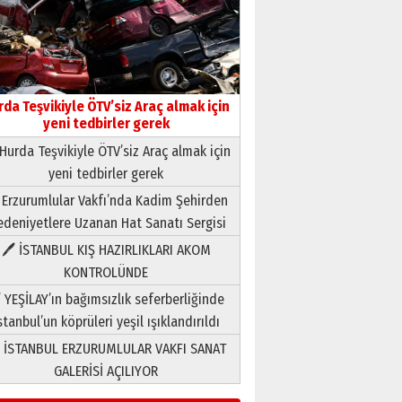
Neşat YALÇIN
Paranın Aile Kültüründeki Yeri
rda Teşvikiyle ÖTV’siz Araç almak için
03 Ağustos 2026 Pazartesi
yeni tedbirler gerek
Hurda Teşvikiyle ÖTV’siz Araç almak için
Yıldırım Gündoğdu
yeni tedbirler gerek
HAVVA’NIN ÜÇ KIZI
09 Temmuz 2026 Perşembe
 Erzurumlular Vakfı’nda Kadim Şehirden
deniyetlere Uzanan Hat Sanatı Sergisi
Yusuf POLAT
🖊 İSTANBUL KIŞ HAZIRLIKLARI AKOM
Şampiyonluk Sebahattin
KONTROLÜNDE
Şirin’e yazar
 YEŞİLAY’ın bağımsızlık seferberliğinde
11 Mayıs 2026 Pazartesi
stanbul’un köprüleri yeşil ışıklandırıldı
Neşat YALÇIN
 İSTANBUL ERZURUMLULAR VAKFI SANAT
Paranın Aile Kültüründeki Yeri
03 Ağustos 2026 Pazartesi
GALERİSİ AÇILIYOR