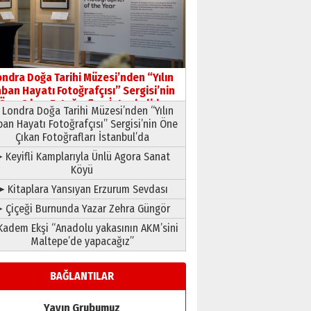
11 Mayıs 2026 Pazartesi
ondra Doğa Tarihi Müzesi’nden “Yılın
ban Hayatı Fotoğrafçısı” Sergisi’nin
Öne Çıkan Fotoğrafları İstanbul’da
Londra Doğa Tarihi Müzesi’nden “Yılın
ban Hayatı Fotoğrafçısı” Sergisi’nin Öne
Çıkan Fotoğrafları İstanbul’da
 Keyifli Kamplarıyla Ünlü Agora Sanat
Köyü
➤ Kitaplara Yansıyan Erzurum Sevdası
 Çiçeği Burnunda Yazar Zehra Güngör
adem Ekşi “Anadolu yakasının AKM’sini
Maltepe’de yapacağız”
BAĞLANTILAR
Yayın Grubumuz