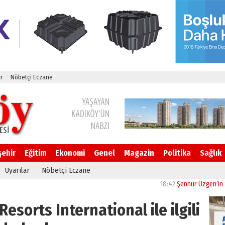
r
Nöbetçi Eczane
şehir
Eğitim
Ekonomi
Genel
Magazin
Politika
Sağlık
Uyarılar
Nöbetçi Eczane
18:42
Şennur Üzgen’in “Tekâmül
sorts International ile ilgili