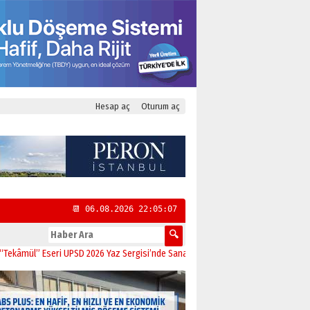
Hesap aç
Oturum aç
📆 06.08.2026 22:05:08
” Eseri UPSD 2026 Yaz Sergisi’nde Sanatseverlerle Buluştu
11:21
CHP Kadıköy 