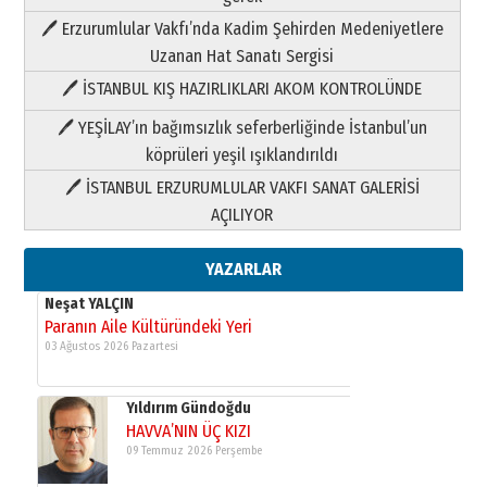
Paranın Aile Kültüründeki Yeri
🖊 Erzurumlular Vakfı’nda Kadim Şehirden Medeniyetlere
03 Ağustos 2026 Pazartesi
Uzanan Hat Sanatı Sergisi
🖊 İSTANBUL KIŞ HAZIRLIKLARI AKOM KONTROLÜNDE
Yıldırım Gündoğdu
HAVVA’NIN ÜÇ KIZI
🖊 YEŞİLAY’ın bağımsızlık seferberliğinde İstanbul’un
09 Temmuz 2026 Perşembe
köprüleri yeşil ışıklandırıldı
🖊 İSTANBUL ERZURUMLULAR VAKFI SANAT GALERİSİ
Yusuf POLAT
AÇILIYOR
Şampiyonluk Sebahattin Şirin’e
yazar
11 Mayıs 2026 Pazartesi
YAZARLAR
Neşat YALÇIN
Paranın Aile Kültüründeki Yeri
03 Ağustos 2026 Pazartesi
Yıldırım Gündoğdu
HAVVA’NIN ÜÇ KIZI
09 Temmuz 2026 Perşembe