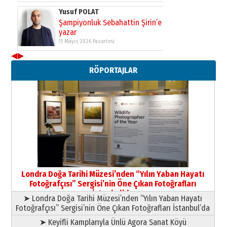
Yusuf POLAT
Şampiyonluk Sebahattin Şirin’e
yazar
11 Mayıs 2026 Pazartesi
◀
▶
Neşat YALÇIN
RÖPORTAJLAR
Paranın Aile Kültüründeki Yeri
03 Ağustos 2026 Pazartesi
Yıldırım Gündoğdu
HAVVA’NIN ÜÇ KIZI
09 Temmuz 2026 Perşembe
Yusuf POLAT
Şampiyonluk Sebahattin Şirin’e
Londra Doğa Tarihi Müzesi’nden “Yılın Yaban Hayatı
yazar
Fotoğrafçısı” Sergisi’nin Öne Çıkan Fotoğrafları
11 Mayıs 2026 Pazartesi
İstanbul’da
➤ Londra Doğa Tarihi Müzesi’nden “Yılın Yaban Hayatı
Fotoğrafçısı” Sergisi’nin Öne Çıkan Fotoğrafları İstanbul’da
➤ Keyifli Kamplarıyla Ünlü Agora Sanat Köyü