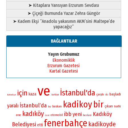
➤ Kitaplara Yansıyan Erzurum Sevdası
➤ Çiçeği Burnunda Yazar Zehra Güngör
➤ Kadem Ekşi “Anadolu yakasının AKM’sini Maltepe’de
yapacağız”
BAĞLANTILAR
Yayın Grubumuz
Ekonomiklik
Erzurum Gazetesi
Kartal Gazetesi
ve
İstanbul'da
için
kaza
başladı
çarptı
iki
turkiye
Belediye
kadikoy
bir
İstanbul’da
yaralı
çıkan
baskan
bu
trafik
kadıköy
Kadıköy
ibb
yeni
otomobil
arac
baskani
özel
fenerbahçe
kadikoyde
Belediyesi
etti