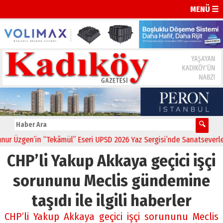
MENÜ ☰
 Üzgen’in “Tekâmül” Eseri UPSD 2026 Yaz Sergisi’nde Sanatseverlerle
CHP’li Yakup Akkaya geçici işçi
sorununu Meclis gündemine
taşıdı ile ilgili haberler
CHP’li Yakup Akkaya geçici işçi sorununu Meclis