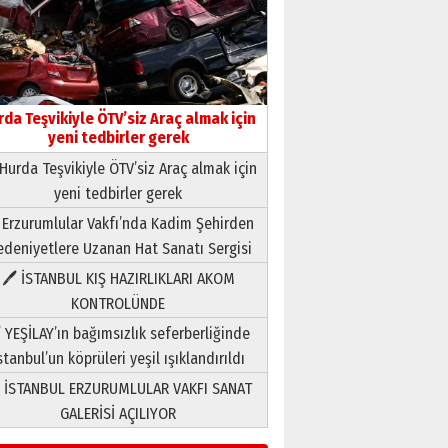
rda Teşvikiyle ÖTV’siz Araç almak için
yeni tedbirler gerek
Hurda Teşvikiyle ÖTV’siz Araç almak için
yeni tedbirler gerek
Neşat YALÇIN
 Erzurumlular Vakfı’nda Kadim Şehirden
Paranın Aile Kültüründeki Yeri
deniyetlere Uzanan Hat Sanatı Sergisi
03 Ağustos 2026 Pazartesi
🖊 İSTANBUL KIŞ HAZIRLIKLARI AKOM
KONTROLÜNDE
Yıldırım Gündoğdu
HAVVA’NIN ÜÇ KIZI
 YEŞİLAY’ın bağımsızlık seferberliğinde
09 Temmuz 2026 Perşembe
stanbul’un köprüleri yeşil ışıklandırıldı
 İSTANBUL ERZURUMLULAR VAKFI SANAT
Yusuf POLAT
GALERİSİ AÇILIYOR
Şampiyonluk Sebahattin
Şirin’e yazar