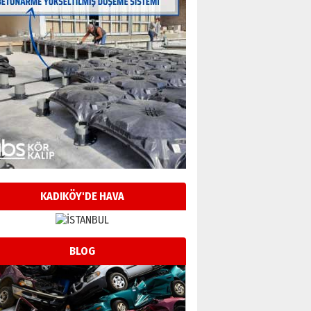
KADIKÖY'DE HAVA
BLOG