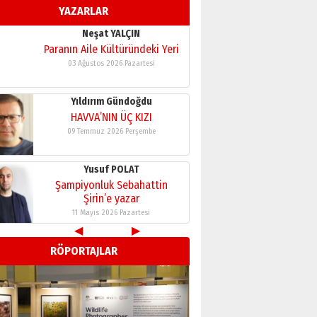
YAZARLAR
11 Mayıs 2026 Pazartesi
Neşat YALÇIN
Paranın Aile Kültüründeki Yeri
03 Ağustos 2026 Pazartesi
Yıldırım Gündoğdu
HAVVA’NIN ÜÇ KIZI
09 Temmuz 2026 Perşembe
Yusuf POLAT
Şampiyonluk Sebahattin
Şirin’e yazar
11 Mayıs 2026 Pazartesi
◀
▶
Neşat YALÇIN
RÖPORTAJLAR
Paranın Aile Kültüründeki Yeri
03 Ağustos 2026 Pazartesi
Yıldırım Gündoğdu