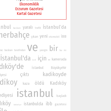
Ekonomiklik
Erzurum Gazetesi
Kartal Gazetesi
anbul
İstanbul’da
yaralı
trafik
baskani
nerbahçe
yeni
İBB
çıkan
otomobil
ve
bir
yangin
baskan
rac
tarafından
bu
iki
İstanbul'da
için
kamerada
en
özel
dıköy'de
İstanbul Büyükşehir
kadikoyde
çıktı
iyesi
dikoy
öldü
Kadıköy
kaza
istanbul
ediyesi
başladı
dıköy
ibb
istanbulda
gazetesi
Belediye