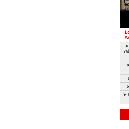
L
Ya
➤ 
Ya
➤
➤
➤ K