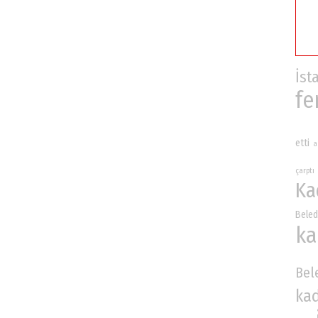
İst
fe
etti
a
çarptı
Ka
Beled
ka
Bel
ka