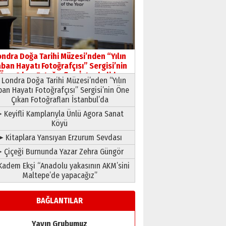
HAVVA’NIN ÜÇ KIZI
09 Temmuz 2026 Perşembe
Yusuf POLAT
Şampiyonluk Sebahattin
ondra Doğa Tarihi Müzesi’nden “Yılın
Şirin’e yazar
ban Hayatı Fotoğrafçısı” Sergisi’nin
11 Mayıs 2026 Pazartesi
Öne Çıkan Fotoğrafları İstanbul’da
Londra Doğa Tarihi Müzesi’nden “Yılın
ban Hayatı Fotoğrafçısı” Sergisi’nin Öne
Çıkan Fotoğrafları İstanbul’da
 Keyifli Kamplarıyla Ünlü Agora Sanat
Köyü
➤ Kitaplara Yansıyan Erzurum Sevdası
 Çiçeği Burnunda Yazar Zehra Güngör
adem Ekşi “Anadolu yakasının AKM’sini
Maltepe’de yapacağız”
BAĞLANTILAR
Yayın Grubumuz