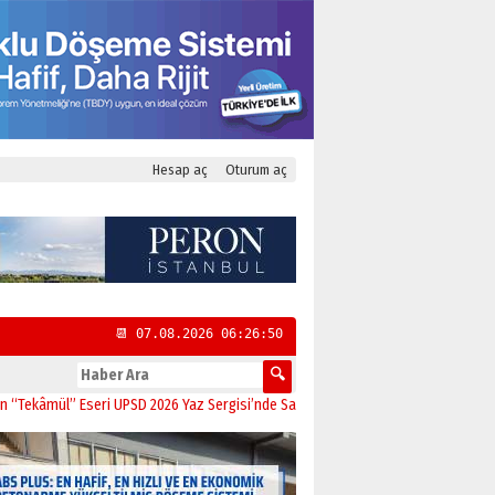
Hesap aç
Oturum aç
📆 07.08.2026 06:26:51
ül” Eseri UPSD 2026 Yaz Sergisi’nde Sanatseverlerle Buluştu
11:21
CHP Kadıkö