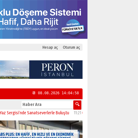
Hesap aç
Oturum aç
📆 08.08.2026 14:04:59
anatseverlerle Buluştu
11:21
CHP Kadıköy İlçe Başkanlığı’na Yasemin Özsaraç 