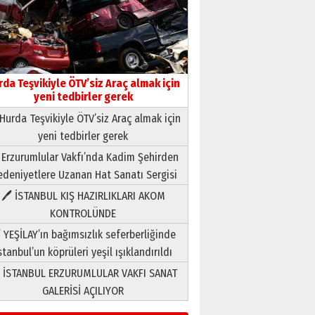
rda Teşvikiyle ÖTV’siz Araç almak için
yeni tedbirler gerek
Hurda Teşvikiyle ÖTV’siz Araç almak için
yeni tedbirler gerek
Neşat YALÇIN
 Erzurumlular Vakfı’nda Kadim Şehirden
Paranın Aile Kültüründeki Yeri
deniyetlere Uzanan Hat Sanatı Sergisi
03 Ağustos 2026 Pazartesi
🖊 İSTANBUL KIŞ HAZIRLIKLARI AKOM
KONTROLÜNDE
Yıldırım Gündoğdu
HAVVA’NIN ÜÇ KIZI
 YEŞİLAY’ın bağımsızlık seferberliğinde
09 Temmuz 2026 Perşembe
stanbul’un köprüleri yeşil ışıklandırıldı
 İSTANBUL ERZURUMLULAR VAKFI SANAT
Yusuf POLAT
GALERİSİ AÇILIYOR
Şampiyonluk Sebahattin
Şirin’e yazar