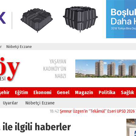
r
Nöbetçi Eczane
şehir
Eğitim
Ekonomi
Genel
Magazin
Politika
Sağlık
Uyarılar
Nöbetçi Eczane
18:42
Şennur Üzgen’in “Tekâmül” Eseri UPSD 2026 Yaz Sergisi’nde S
ile ilgili haberler