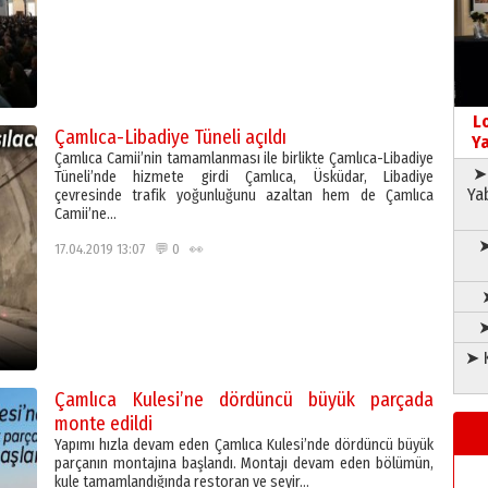
L
Çamlıca-Libadiye Tüneli açıldı
Ya
Çamlıca Camii’nin tamamlanması ile birlikte Çamlıca-Libadiye
➤ 
Tüneli’nde hizmete girdi Çamlıca, Üsküdar, Libadiye
Ya
çevresinde trafik yoğunluğunu azaltan hem de Çamlıca
Camii’ne…
➤
17.04.2019 13:07 💬 0 👀
➤
➤ K
Çamlıca Kulesi’ne dördüncü büyük parçada
monte edildi
Yapımı hızla devam eden Çamlıca Kulesi’nde dördüncü büyük
parçanın montajına başlandı. Montajı devam eden bölümün,
kule tamamlandığında restoran ve seyir…