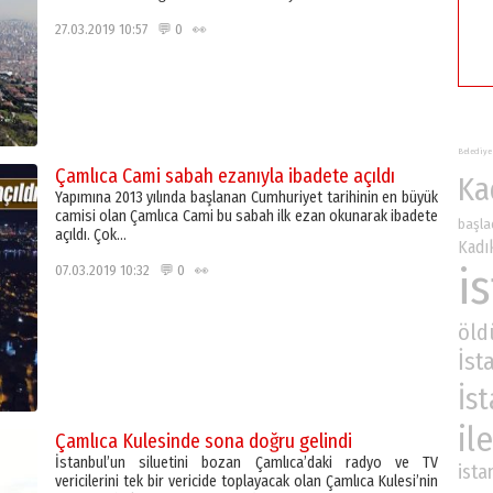
27.03.2019 10:57 💬 0 👀
Belediye
Çamlıca Cami sabah ezanıyla ibadete açıldı
Ka
Yapımına 2013 yılında başlanan Cumhuriyet tarihinin en büyük
camisi olan Çamlıca Cami bu sabah ilk ezan okunarak ibadete
başla
açıldı. Çok…
Kadı
i
07.03.2019 10:32 💬 0 👀
öld
İst
İs
ile
Çamlıca Kulesinde sona doğru gelindi
İstanbul’un siluetini bozan Çamlıca’daki radyo ve TV
ista
vericilerini tek bir vericide toplayacak olan Çamlıca Kulesi’nin