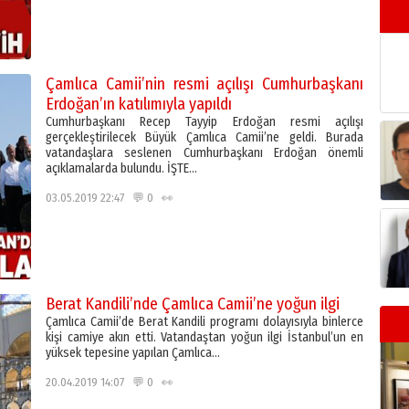
Çamlıca Camii’nin resmi açılışı Cumhurbaşkanı
Erdoğan’ın katılımıyla yapıldı
Cumhurbaşkanı Recep Tayyip Erdoğan resmi açılışı
gerçekleştirilecek Büyük Çamlıca Camii’ne geldi. Burada
vatandaşlara seslenen Cumhurbaşkanı Erdoğan önemli
açıklamalarda bulundu. İŞTE…
03.05.2019 22:47 💬 0 👀
Berat Kandili’nde Çamlıca Camii’ne yoğun ilgi
Çamlıca Camii’de Berat Kandili programı dolayısıyla binlerce
kişi camiye akın etti. Vatandaştan yoğun ilgi İstanbul’un en
yüksek tepesine yapılan Çamlıca…
20.04.2019 14:07 💬 0 👀