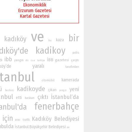
Ekonomiklik
Erzurum Gazetesi
Kartal Gazetesi
ve
bir
kadıköy
kaza
bu
kadikoy
dıköy'de
polis
ibb
İBB
dı
gazetesi
yangin
çarptı
iki
turkiye
özel
yaralı
köy’de
tarafından
stanbul
kamerada
otomobil
kadikoyde
ü
yeni
çıkan
baskani
yangın
anbul
çıktı
İstanbul’da
etti
baskan
fenerbahçe
tanbul'da
için
Kadıköy Belediyesi
arac
trafik
nbulda
İstanbul Büyükşehir Belediyesi
en