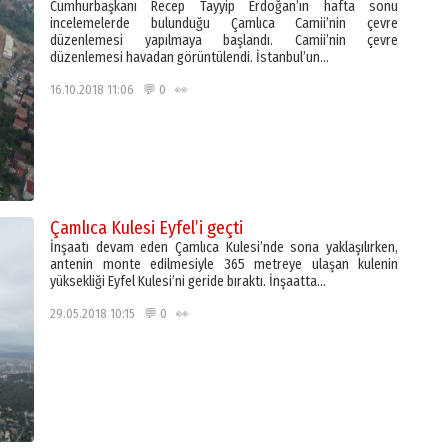
Cumhurbaşkanı Recep Tayyip Erdoğan’ın hafta sonu
incelemelerde bulunduğu Çamlıca Camii’nin çevre
düzenlemesi yapılmaya başlandı. Camii’nin çevre
düzenlemesi havadan görüntülendi. İstanbul’un…
16.10.2018 11:06 💬 0 👀
Çamlıca Kulesi Eyfel’i geçti
İnşaatı devam eden Çamlıca Kulesi’nde sona yaklaşılırken,
antenin monte edilmesiyle 365 metreye ulaşan kulenin
yüksekliği Eyfel Kulesi’ni geride bıraktı. İnşaatta…
29.05.2018 10:15 💬 0 👀