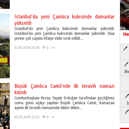
İstanbul’da yeni Çamlıca kulesinde dumanlar
yükseldi
İstanbul’da yeni Çamlıca kulesinde dumanlar yükseldi.
İstanbul’da yeni Çamlıca kulesinde dumanlar yükseldi. Olay
Hu
yerine çok sayıda itfaiye ekibi sevk edildi….
13.05.2020 22:38 💬 0 👀
🖊 
🖊
Me
Büyük Çamlıca Camii’nde ilk teravih namazı
kılındı
🖊
Cumhurbaşkanı Recep Tayyip Erdoğan tarafından geçtiğimiz
cuma günü açılışı yapılan Büyük Çamlıca Camii, Ramazan
İ
ayının ilk teravih namazında tıklım tıklım…
🖊
05.05.2019 23:33 💬 0 👀