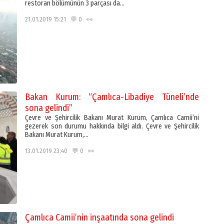
restoran bölümünün 3 parçası da…
21.01.2019 15:21 💬 0 👀
Bakan Kurum: “Çamlıca-Libadiye Tüneli’nde
sona gelindi”
Çevre ve Şehircilik Bakanı Murat Kurum, Çamlıca Camii’ni
gezerek son durumu hakkında bilgi aldı. Çevre ve Şehircilik
Bakanı Murat Kurum,…
13.01.2019 23:40 💬 0 👀
Çamlıca Camii’nin inşaatında sona gelindi