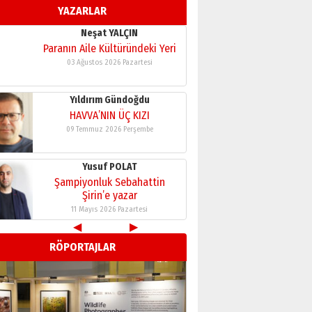
YAZARLAR
11 Mayıs 2026 Pazartesi
Neşat YALÇIN
Paranın Aile Kültüründeki Yeri
03 Ağustos 2026 Pazartesi
Yıldırım Gündoğdu
HAVVA’NIN ÜÇ KIZI
09 Temmuz 2026 Perşembe
Yusuf POLAT
Şampiyonluk Sebahattin
Şirin’e yazar
11 Mayıs 2026 Pazartesi
◀
▶
Neşat YALÇIN
RÖPORTAJLAR
Paranın Aile Kültüründeki Yeri
03 Ağustos 2026 Pazartesi
Yıldırım Gündoğdu