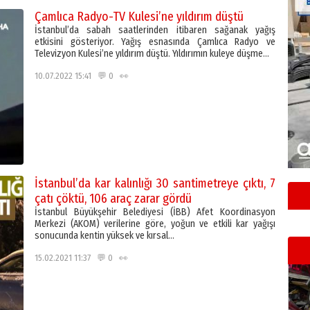
Çamlıca Radyo-TV Kulesi’ne yıldırım düştü
İstanbul’da sabah saatlerinden itibaren sağanak yağış
etkisini gösteriyor. Yağış esnasında Çamlıca Radyo ve
Televizyon Kulesi’ne yıldırım düştü. Yıldırımın kuleye düşme…
10.07.2022 15:41 💬 0 👀
İstanbul’da kar kalınlığı 30 santimetreye çıktı, 7
çatı çöktü, 106 araç zarar gördü
İstanbul Büyükşehir Belediyesi (İBB) Afet Koordinasyon
Merkezi (AKOM) verilerine göre, yoğun ve etkili kar yağışı
sonucunda kentin yüksek ve kırsal…
15.02.2021 11:37 💬 0 👀