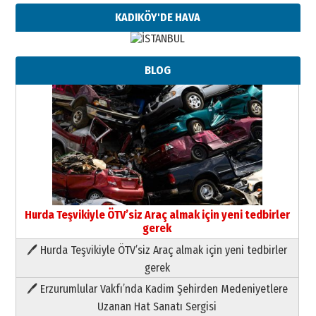
KADIKÖY'DE HAVA
BLOG
Hurda Teşvikiyle ÖTV’siz Araç almak için yeni tedbirler
gerek
🖊 Hurda Teşvikiyle ÖTV’siz Araç almak için yeni tedbirler
Neşat YALÇIN
gerek
Paranın Aile Kültüründeki Yeri
🖊 Erzurumlular Vakfı’nda Kadim Şehirden Medeniyetlere
03 Ağustos 2026 Pazartesi
Uzanan Hat Sanatı Sergisi