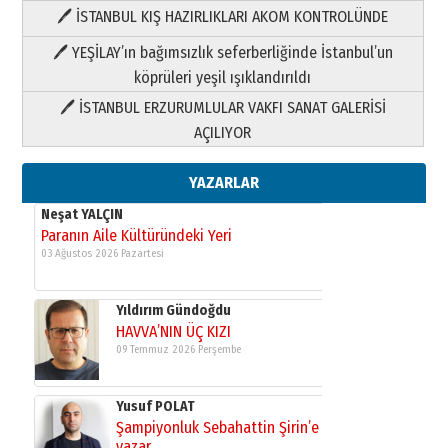
🖊 İSTANBUL KIŞ HAZIRLIKLARI AKOM KONTROLÜNDE
Yıldırım Gündoğdu
HAVVA’NIN ÜÇ KIZI
🖊 YEŞİLAY’ın bağımsızlık seferberliğinde İstanbul’un
09 Temmuz 2026 Perşembe
köprüleri yeşil ışıklandırıldı
🖊 İSTANBUL ERZURUMLULAR VAKFI SANAT GALERİSİ
Yusuf POLAT
AÇILIYOR
Şampiyonluk Sebahattin Şirin’e
yazar
11 Mayıs 2026 Pazartesi
YAZARLAR
Neşat YALÇIN
Paranın Aile Kültüründeki Yeri
03 Ağustos 2026 Pazartesi
Yıldırım Gündoğdu
HAVVA’NIN ÜÇ KIZI
09 Temmuz 2026 Perşembe
Yusuf POLAT
Şampiyonluk Sebahattin Şirin’e
yazar