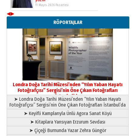
11 Mayıs 2026 Pazartesi
◀
▶
Neşat YALÇIN
RÖPORTAJLAR
Paranın Aile Kültüründeki Yeri
03 Ağustos 2026 Pazartesi
Yıldırım Gündoğdu
HAVVA’NIN ÜÇ KIZI
09 Temmuz 2026 Perşembe
Yusuf POLAT
Şampiyonluk Sebahattin Şirin’e
Londra Doğa Tarihi Müzesi’nden “Yılın Yaban Hayatı
yazar
Fotoğrafçısı” Sergisi’nin Öne Çıkan Fotoğrafları
11 Mayıs 2026 Pazartesi
İstanbul’da
➤ Londra Doğa Tarihi Müzesi’nden “Yılın Yaban Hayatı
Fotoğrafçısı” Sergisi’nin Öne Çıkan Fotoğrafları İstanbul’da
➤ Keyifli Kamplarıyla Ünlü Agora Sanat Köyü
➤ Kitaplara Yansıyan Erzurum Sevdası
➤ Çiçeği Burnunda Yazar Zehra Güngör