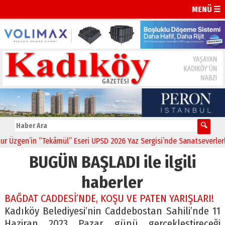
MENÜ ☰
Üzgen’in “Tekâmül” Eseri UPSD 2026 Yaz Sergisi’nde Sanatseverlerle
BUGÜN BAŞLADI ile ilgili
haberler
BAĞDAT CADDESİ’NDE, KOŞU VE PATEN YARIŞLARI!
Kadıköy Belediyesi’nin Caddebostan Sahili’nde 11
Haziran 2023 Pazar günü gerçekleştireceği