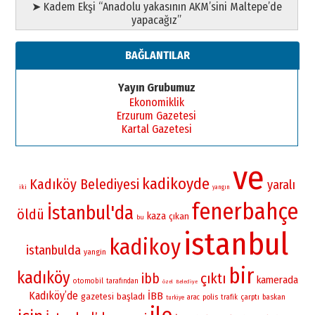
➤ Kadem Ekşi “Anadolu yakasının AKM’sini Maltepe’de
yapacağız”
BAĞLANTILAR
Yayın Grubumuz
Ekonomiklik
Erzurum Gazetesi
Kartal Gazetesi
ve
kadikoyde
Kadıköy Belediyesi
yaralı
iki
yangın
fenerbahçe
İstanbul'da
öldü
kaza
çıkan
bu
istanbul
kadikoy
istanbulda
yangin
bir
kadıköy
çıktı
ibb
kamerada
otomobil
tarafından
özel
Belediye
Kadıköy’de
İBB
gazetesi
başladı
polis
çarptı
baskan
arac
trafik
turkiye