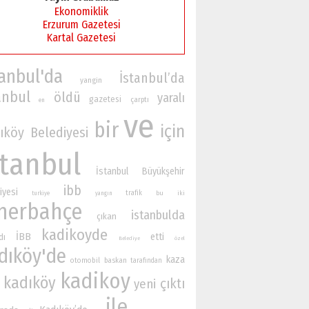
Ekonomiklik
Erzurum Gazetesi
Kartal Gazetesi
tanbul'da
İstanbul’da
yangin
anbul
öldü
yaralı
gazetesi
çarptı
en
ve
bir
için
ıköy Belediyesi
stanbul
İstanbul Büyükşehir
ibb
iyesi
trafik
bu
iki
turkiye
yangın
nerbahçe
istanbulda
çıkan
kadikoyde
İBB
etti
dı
Belediye
özel
dıköy'de
kaza
otomobil
baskan
tarafından
kadikoy
kadıköy
çıktı
yeni
ile