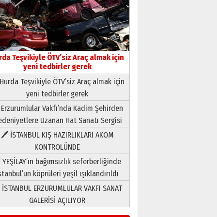
rda Teşvikiyle ÖTV’siz Araç almak için
yeni tedbirler gerek
Hurda Teşvikiyle ÖTV’siz Araç almak için
yeni tedbirler gerek
Neşat YALÇIN
 Erzurumlular Vakfı’nda Kadim Şehirden
Paranın Aile Kültüründeki Yeri
deniyetlere Uzanan Hat Sanatı Sergisi
03 Ağustos 2026 Pazartesi
🖊 İSTANBUL KIŞ HAZIRLIKLARI AKOM
KONTROLÜNDE
Yıldırım Gündoğdu
HAVVA’NIN ÜÇ KIZI
 YEŞİLAY’ın bağımsızlık seferberliğinde
09 Temmuz 2026 Perşembe
stanbul’un köprüleri yeşil ışıklandırıldı
 İSTANBUL ERZURUMLULAR VAKFI SANAT
Yusuf POLAT
GALERİSİ AÇILIYOR
Şampiyonluk Sebahattin
Şirin’e yazar