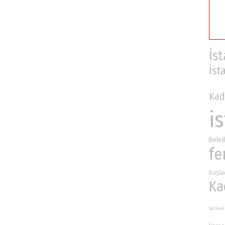
İs
İst
Kad
i
Beled
fe
başla
Ka
baskani