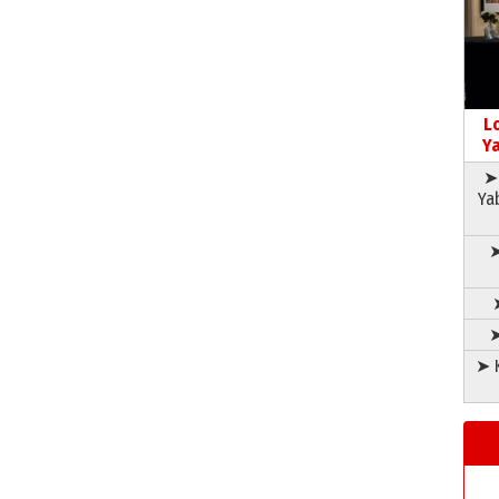
L
Ya
➤ 
Ya
➤
➤
➤ K