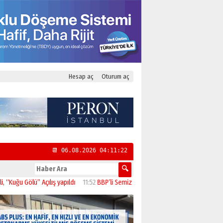
Hesap aç
Oturum aç
📆 06.08.2026 04:11:22
Gölü” Açılış yapıldı
11:52
BBP’li Semiz “Toplumun Beklentisi Emeklilerin Daha 