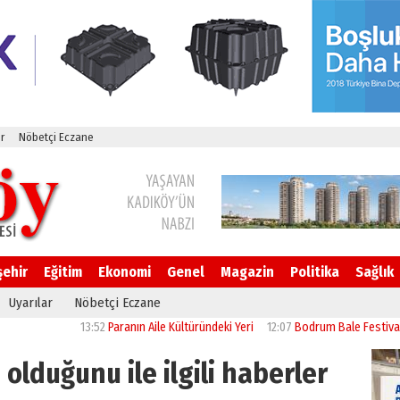
r
Nöbetçi Eczane
şehir
Eğitim
Ekonomi
Genel
Magazin
Politika
Sağlık
Uyarılar
Nöbetçi Eczane
13:52
Paranın Aile Kültüründeki Yeri
12:07
Bodrum Bale Festivali, “Kuğu 
olduğunu ile ilgili haberler