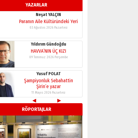
YAZARLAR
11 Mayıs 2026 Pazartesi
Neşat YALÇIN
Paranın Aile Kültüründeki Yeri
03 Ağustos 2026 Pazartesi
Yıldırım Gündoğdu
HAVVA’NIN ÜÇ KIZI
09 Temmuz 2026 Perşembe
Yusuf POLAT
Şampiyonluk Sebahattin
Şirin’e yazar
11 Mayıs 2026 Pazartesi
◀
▶
Neşat YALÇIN
RÖPORTAJLAR
Paranın Aile Kültüründeki Yeri
03 Ağustos 2026 Pazartesi
Yıldırım Gündoğdu