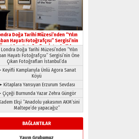
HAVVA’NIN ÜÇ KIZI
09 Temmuz 2026 Perşembe
Yusuf POLAT
Şampiyonluk Sebahattin
ondra Doğa Tarihi Müzesi’nden “Yılın
Şirin’e yazar
ban Hayatı Fotoğrafçısı” Sergisi’nin
11 Mayıs 2026 Pazartesi
Öne Çıkan Fotoğrafları İstanbul’da
Londra Doğa Tarihi Müzesi’nden “Yılın
ban Hayatı Fotoğrafçısı” Sergisi’nin Öne
Çıkan Fotoğrafları İstanbul’da
 Keyifli Kamplarıyla Ünlü Agora Sanat
Köyü
➤ Kitaplara Yansıyan Erzurum Sevdası
 Çiçeği Burnunda Yazar Zehra Güngör
adem Ekşi “Anadolu yakasının AKM’sini
Maltepe’de yapacağız”
BAĞLANTILAR
Yayın Grubumuz