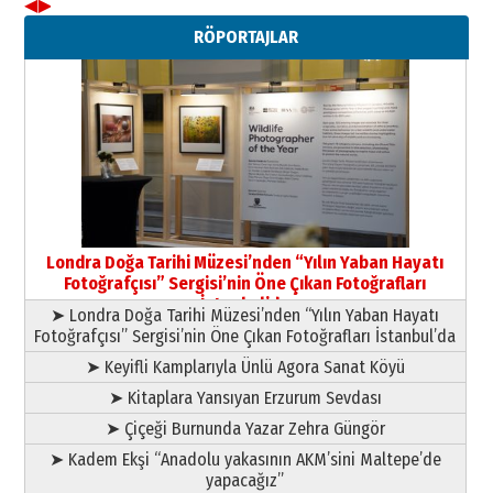
◀
▶
Neşat YALÇIN
RÖPORTAJLAR
Paranın Aile Kültüründeki Yeri
03 Ağustos 2026 Pazartesi
Yıldırım Gündoğdu
HAVVA’NIN ÜÇ KIZI
09 Temmuz 2026 Perşembe
Yusuf POLAT
Şampiyonluk Sebahattin Şirin’e
Londra Doğa Tarihi Müzesi’nden “Yılın Yaban Hayatı
yazar
Fotoğrafçısı” Sergisi’nin Öne Çıkan Fotoğrafları
11 Mayıs 2026 Pazartesi
İstanbul’da
➤ Londra Doğa Tarihi Müzesi’nden “Yılın Yaban Hayatı
Fotoğrafçısı” Sergisi’nin Öne Çıkan Fotoğrafları İstanbul’da
➤ Keyifli Kamplarıyla Ünlü Agora Sanat Köyü
➤ Kitaplara Yansıyan Erzurum Sevdası
➤ Çiçeği Burnunda Yazar Zehra Güngör
➤ Kadem Ekşi “Anadolu yakasının AKM’sini Maltepe’de
yapacağız”