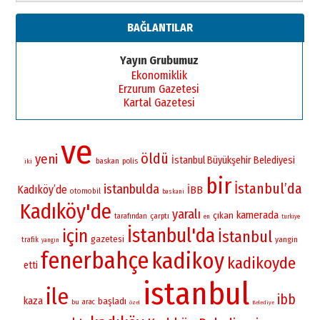
BAĞLANTILAR
Yayın Grubumuz
Ekonomiklik
Erzurum Gazetesi
Kartal Gazetesi
ve
öldü
yeni
İstanbul Büyükşehir Belediyesi
baskan
polis
iki
bir
İstanbul’da
istanbulda
Kadıköy’de
İBB
otomobil
baskani
Kadıköy'de
yaralı
kamerada
çıkan
çarptı
tarafından
en
turkiye
İstanbul'da
için
İstanbul
gazetesi
yangin
trafik
yangın
fenerbahçe
kadikoy
kadikoyde
etti
istanbul
ile
ibb
kaza
başladı
bu
arac
özel
Belediye