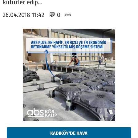
küfürler edip…
26.04.2018 11:42 💬 0 👀
KADIKÖY'DE HAVA