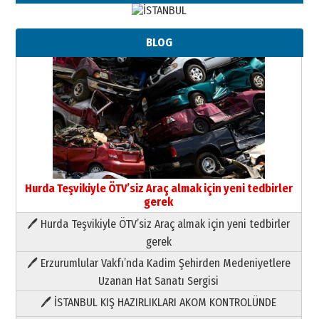
BLOG
Hurda Teşvikiyle ÖTV’siz Araç almak için yeni tedbirler
gerek
🖊 Hurda Teşvikiyle ÖTV’siz Araç almak için yeni tedbirler
Neşat YALÇIN
gerek
Paranın Aile Kültüründeki Yeri
🖊 Erzurumlular Vakfı’nda Kadim Şehirden Medeniyetlere
03 Ağustos 2026 Pazartesi
Uzanan Hat Sanatı Sergisi
🖊 İSTANBUL KIŞ HAZIRLIKLARI AKOM KONTROLÜNDE
Yıldırım Gündoğdu