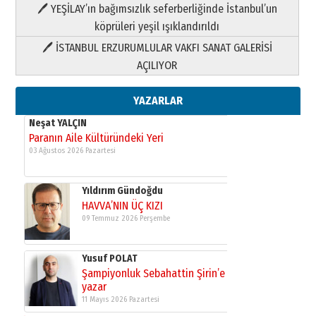
HAVVA’NIN ÜÇ KIZI
🖊 YEŞİLAY’ın bağımsızlık seferberliğinde İstanbul’un
09 Temmuz 2026 Perşembe
köprüleri yeşil ışıklandırıldı
🖊 İSTANBUL ERZURUMLULAR VAKFI SANAT GALERİSİ
Yusuf POLAT
AÇILIYOR
Şampiyonluk Sebahattin Şirin’e
yazar
11 Mayıs 2026 Pazartesi
YAZARLAR
Neşat YALÇIN
Paranın Aile Kültüründeki Yeri
03 Ağustos 2026 Pazartesi
Yıldırım Gündoğdu
HAVVA’NIN ÜÇ KIZI
09 Temmuz 2026 Perşembe
Yusuf POLAT
Şampiyonluk Sebahattin Şirin’e
yazar
11 Mayıs 2026 Pazartesi