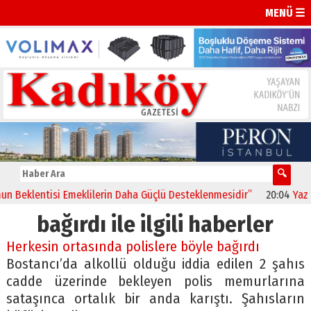
MENÜ ☰
Beklentisi Emeklilerin Daha Güçlü Desteklenmesidir”
20:04
Yaz Sür
bağırdı ile ilgili haberler
Herkesin ortasında polislere böyle bağırdı
Bostancı’da alkollü olduğu iddia edilen 2 şahıs
cadde üzerinde bekleyen polis memurlarına
sataşınca ortalık bir anda karıştı. Şahısların