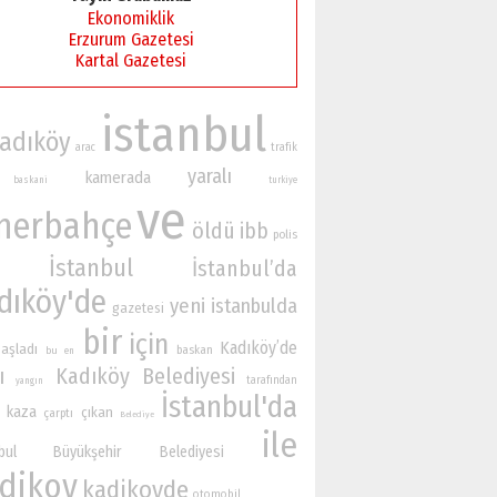
Ekonomiklik
Erzurum Gazetesi
Kartal Gazetesi
istanbul
adıköy
arac
trafik
yaralı
kamerada
baskani
turkiye
ve
nerbahçe
öldü
ibb
polis
İstanbul
İstanbul’da
dıköy'de
yeni
istanbulda
gazetesi
bir
için
Kadıköy’de
başladı
baskan
bu
en
ı
Kadıköy Belediyesi
tarafından
yangın
İstanbul'da
kaza
çıkan
çarptı
Belediye
ile
nbul Büyükşehir Belediyesi
dikoy
kadikoyde
otomobil