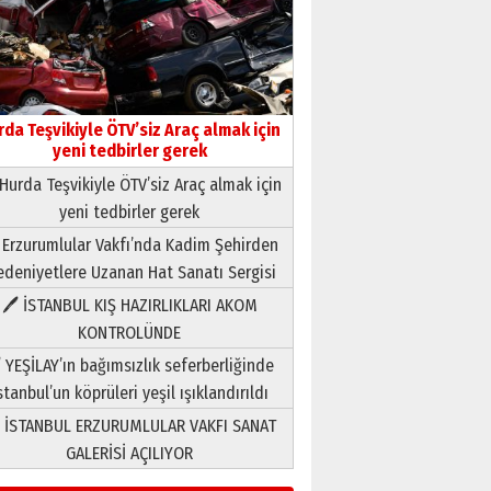
rda Teşvikiyle ÖTV’siz Araç almak için
yeni tedbirler gerek
Hurda Teşvikiyle ÖTV’siz Araç almak için
yeni tedbirler gerek
Neşat YALÇIN
 Erzurumlular Vakfı’nda Kadim Şehirden
Paranın Aile Kültüründeki Yeri
deniyetlere Uzanan Hat Sanatı Sergisi
03 Ağustos 2026 Pazartesi
🖊 İSTANBUL KIŞ HAZIRLIKLARI AKOM
KONTROLÜNDE
Yıldırım Gündoğdu
HAVVA’NIN ÜÇ KIZI
 YEŞİLAY’ın bağımsızlık seferberliğinde
09 Temmuz 2026 Perşembe
stanbul’un köprüleri yeşil ışıklandırıldı
 İSTANBUL ERZURUMLULAR VAKFI SANAT
Yusuf POLAT
GALERİSİ AÇILIYOR
Şampiyonluk Sebahattin
Şirin’e yazar