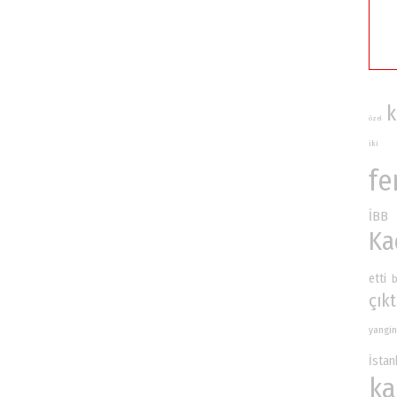
k
özel
iki
fe
İBB
Ka
etti
çıkt
yangin
İsta
ka