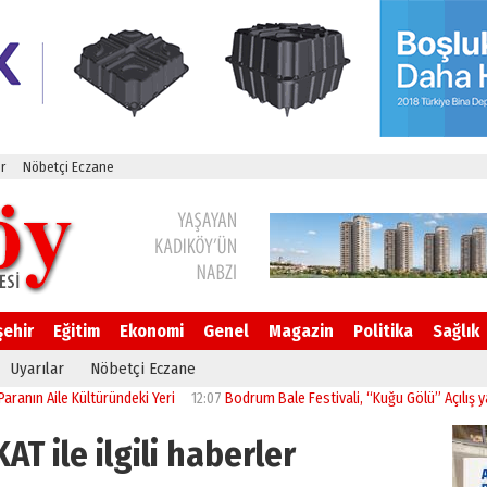
r
Nöbetçi Eczane
şehir
Eğitim
Ekonomi
Genel
Magazin
Politika
Sağlık
Uyarılar
Nöbetçi Eczane
n Aile Kültüründeki Yeri
12:07
Bodrum Bale Festivali, “Kuğu Gölü” Açılış yapıldı
T ile ilgili haberler