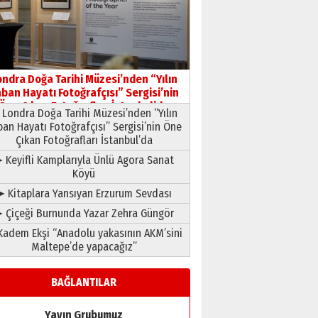
HAVVA’NIN ÜÇ KIZI
09 Temmuz 2026 Perşembe
Yusuf POLAT
Şampiyonluk Sebahattin
ondra Doğa Tarihi Müzesi’nden “Yılın
Şirin’e yazar
ban Hayatı Fotoğrafçısı” Sergisi’nin
11 Mayıs 2026 Pazartesi
Öne Çıkan Fotoğrafları İstanbul’da
Londra Doğa Tarihi Müzesi’nden “Yılın
ban Hayatı Fotoğrafçısı” Sergisi’nin Öne
Çıkan Fotoğrafları İstanbul’da
 Keyifli Kamplarıyla Ünlü Agora Sanat
Köyü
➤ Kitaplara Yansıyan Erzurum Sevdası
 Çiçeği Burnunda Yazar Zehra Güngör
adem Ekşi “Anadolu yakasının AKM’sini
Maltepe’de yapacağız”
BAĞLANTILAR
Yayın Grubumuz