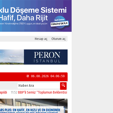
Hesap aç
Oturum aç
📆 06.08.2026 04:07:00
11:52
BBP’li Semiz “Toplumun Beklentisi Emeklilerin Daha Güçlü Desteklenmesi