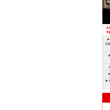
L
Ya
➤ 
Ya
➤
➤
➤ K