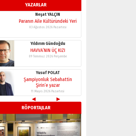
YAZARLAR
11 Mayıs 2026 Pazartesi
Neşat YALÇIN
Paranın Aile Kültüründeki Yeri
03 Ağustos 2026 Pazartesi
Yıldırım Gündoğdu
HAVVA’NIN ÜÇ KIZI
09 Temmuz 2026 Perşembe
Yusuf POLAT
Şampiyonluk Sebahattin
Şirin’e yazar
11 Mayıs 2026 Pazartesi
◀
▶
Neşat YALÇIN
RÖPORTAJLAR
Paranın Aile Kültüründeki Yeri
03 Ağustos 2026 Pazartesi
Yıldırım Gündoğdu