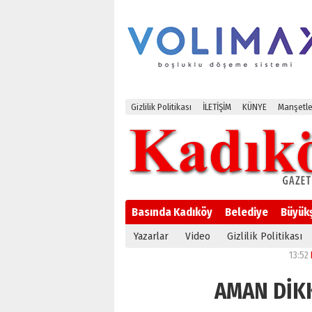
Gizlilik Politikası
İLETİŞİM
KÜNYE
Manşetle
Basında Kadıköy
Belediye
Büyük
Yazarlar
Video
Gizlilik Politikası
13:52
Paranı
AMAN DİKKA