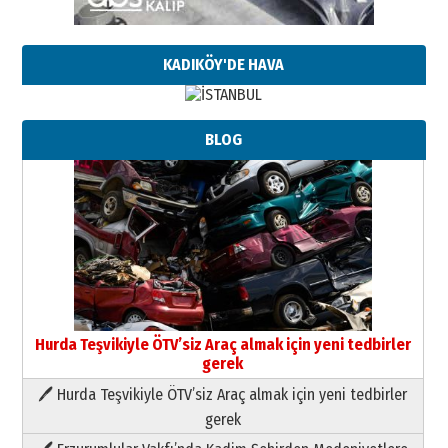
KADIKÖY'DE HAVA
BLOG
Hurda Teşvikiyle ÖTV’siz Araç almak için yeni tedbirler
gerek
🖊 Hurda Teşvikiyle ÖTV’siz Araç almak için yeni tedbirler
Neşat YALÇIN
gerek
Paranın Aile Kültüründeki Yeri