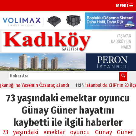
MENÜ ☰
nlığı’na Yasemin Özsaraç atandı
11:14
İstanbul’da CHP’nin 23 İlçe B
73 yaşındaki emektar oyuncu
Günay Güner hayatını
kaybetti ile ilgili haberler
73 yaşındaki emektar oyuncu Günay Güner