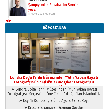
Şampiyonluk Sebahattin Şirin’e
yazar
11 Mayıs 2026 Pazartesi
◀
▶
Neşat YALÇIN
RÖPORTAJLAR
Paranın Aile Kültüründeki Yeri
03 Ağustos 2026 Pazartesi
Yıldırım Gündoğdu
HAVVA’NIN ÜÇ KIZI
09 Temmuz 2026 Perşembe
Yusuf POLAT
Şampiyonluk Sebahattin Şirin’e
Londra Doğa Tarihi Müzesi’nden “Yılın Yaban Hayatı
yazar
Fotoğrafçısı” Sergisi’nin Öne Çıkan Fotoğrafları
11 Mayıs 2026 Pazartesi
İstanbul’da
➤ Londra Doğa Tarihi Müzesi’nden “Yılın Yaban Hayatı
Fotoğrafçısı” Sergisi’nin Öne Çıkan Fotoğrafları İstanbul’da
➤ Keyifli Kamplarıyla Ünlü Agora Sanat Köyü
➤ Kitaplara Yansıyan Erzurum Sevdası