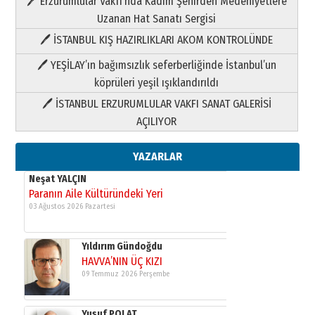
🖊 Erzurumlular Vakfı’nda Kadim Şehirden Medeniyetlere
03 Ağustos 2026 Pazartesi
Uzanan Hat Sanatı Sergisi
🖊 İSTANBUL KIŞ HAZIRLIKLARI AKOM KONTROLÜNDE
Yıldırım Gündoğdu
HAVVA’NIN ÜÇ KIZI
🖊 YEŞİLAY’ın bağımsızlık seferberliğinde İstanbul’un
09 Temmuz 2026 Perşembe
köprüleri yeşil ışıklandırıldı
🖊 İSTANBUL ERZURUMLULAR VAKFI SANAT GALERİSİ
Yusuf POLAT
AÇILIYOR
Şampiyonluk Sebahattin Şirin’e
yazar
11 Mayıs 2026 Pazartesi
YAZARLAR
Neşat YALÇIN
Paranın Aile Kültüründeki Yeri
03 Ağustos 2026 Pazartesi
Yıldırım Gündoğdu
HAVVA’NIN ÜÇ KIZI
09 Temmuz 2026 Perşembe
Yusuf POLAT