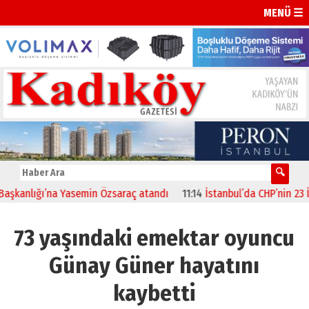
MENÜ ☰
kanlığı’na Yasemin Özsaraç atandı
11:14
İstanbul’da CHP’nin 23 İlçe
73 yaşındaki emektar oyuncu
Günay Güner hayatını
kaybetti