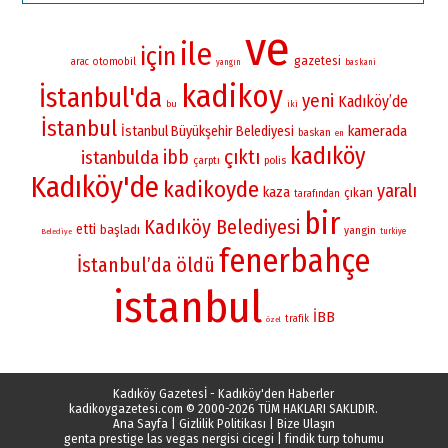
ve
ile
için
gazetesi
otomobil
arac
yangın
baskani
kadikoy
İstanbul'da
yeni
Kadıköy’de
bu
iki
İstanbul
kamerada
İstanbul Büyükşehir Belediyesi
baskan
en
kadıköy
çıktı
ibb
istanbulda
çarptı
polis
Kadıköy'de
kadikoyde
yaralı
kaza
çıkan
tarafından
bir
Kadıköy Belediyesi
etti
başladı
yangin
turkiye
Belediye
fenerbahçe
İstanbul’da
öldü
istanbul
İBB
trafik
özel
Kadıköy Gazetesİ - Kadıköy'den Haberler
kadikoygazetesi.com
© 2000-2026 TÜM HAKLARI SAKLIDIR.
Ana Sayfa
|
Gizlilik Politikası
|
Bize Ulaşın
genta prestige las vegas nergisi cicegi
|
findik turp tohumu