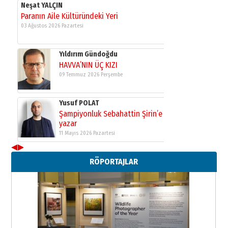
Neşat YALÇIN
Paranın Aile Kültüründeki Yeri
03 Ağustos 2026 Pazartesi
Yıldırım Gündoğdu
HAVVA’NIN ÜÇ KIZI
09 Temmuz 2026 Perşembe
Yusuf POLAT
Şampiyonluk Sebahattin Şirin’e
yazar
11 Mayıs 2026 Pazartesi
◀
▶
Neşat YALÇIN
RÖPORTAJLAR
Paranın Aile Kültüründeki Yeri
03 Ağustos 2026 Pazartesi
Yıldırım Gündoğdu
HAVVA’NIN ÜÇ KIZI
09 Temmuz 2026 Perşembe