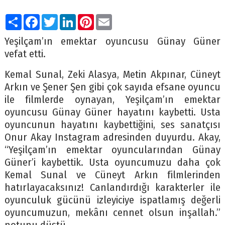
Paylaş
Facebook
Twitter
LinkedIn
Pinterest
Email
Yeşilçam’ın emektar oyuncusu Günay Güner
vefat etti.
Kemal Sunal, Zeki Alasya, Metin Akpınar, Cüneyt
Arkın ve Şener Şen gibi çok sayıda efsane oyuncu
ile filmlerde oynayan, Yeşilçam’ın emektar
oyuncusu Günay Güner hayatını kaybetti. Usta
oyuncunun hayatını kaybettiğini, ses sanatçısı
Onur Akay Instagram adresinden duyurdu. Akay,
“Yeşilçam’ın emektar oyuncularından Günay
Güner’i kaybettik. Usta oyuncumuzu daha çok
Kemal Sunal ve Cüneyt Arkın filmlerinden
hatırlayacaksınız! Canlandırdığı karakterler ile
oyunculuk gücünü izleyiciye ispatlamış değerli
oyuncumuzun, mekânı cennet olsun inşallah.”