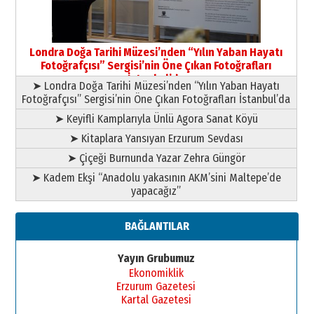
Yusuf POLAT
Şampiyonluk Sebahattin Şirin’e
Londra Doğa Tarihi Müzesi’nden “Yılın Yaban Hayatı
yazar
Fotoğrafçısı” Sergisi’nin Öne Çıkan Fotoğrafları
11 Mayıs 2026 Pazartesi
İstanbul’da
➤ Londra Doğa Tarihi Müzesi’nden “Yılın Yaban Hayatı
Fotoğrafçısı” Sergisi’nin Öne Çıkan Fotoğrafları İstanbul’da
➤ Keyifli Kamplarıyla Ünlü Agora Sanat Köyü
➤ Kitaplara Yansıyan Erzurum Sevdası
➤ Çiçeği Burnunda Yazar Zehra Güngör
➤ Kadem Ekşi “Anadolu yakasının AKM’sini Maltepe’de
yapacağız”
BAĞLANTILAR
Yayın Grubumuz
Ekonomiklik
Erzurum Gazetesi
Kartal Gazetesi