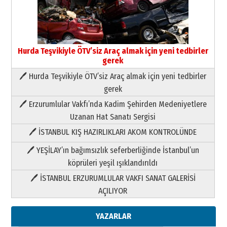
Hurda Teşvikiyle ÖTV’siz Araç almak için yeni tedbirler
gerek
🖊 Hurda Teşvikiyle ÖTV’siz Araç almak için yeni tedbirler
Neşat YALÇIN
gerek
Paranın Aile Kültüründeki Yeri
🖊 Erzurumlular Vakfı’nda Kadim Şehirden Medeniyetlere
03 Ağustos 2026 Pazartesi
Uzanan Hat Sanatı Sergisi
🖊 İSTANBUL KIŞ HAZIRLIKLARI AKOM KONTROLÜNDE
Yıldırım Gündoğdu
HAVVA’NIN ÜÇ KIZI
🖊 YEŞİLAY’ın bağımsızlık seferberliğinde İstanbul’un
09 Temmuz 2026 Perşembe
köprüleri yeşil ışıklandırıldı
🖊 İSTANBUL ERZURUMLULAR VAKFI SANAT GALERİSİ
Yusuf POLAT
AÇILIYOR
Şampiyonluk Sebahattin Şirin’e
yazar
11 Mayıs 2026 Pazartesi
YAZARLAR