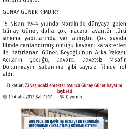
notunu düştü.
GÜNAY GÜNER KİMDİR?
15 Nisan 1944 yılında Mardin’de dünyaya gelen
Günay Güner, daha çok macera, avantür türü
sinema yapıtlarında yer almıştır. Çok sayıda
filmde canlandırmış olduğu kavgacı karakterleri
ile hatırlanan Güner, Beyoğlu’nun Arka Yakası,
Acıların Çocuğu, Davaro, Davetsiz Misafir,
Dokunmayın Şabanıma gibi sayısız filmde rol
aldı.
Etiketler:
73 yaşındaki emektar oyuncu Günay Güner hayatını
kaybetti
📆 19 Aralık 2017 Salı 13:17 · 💬 0 yorum ·