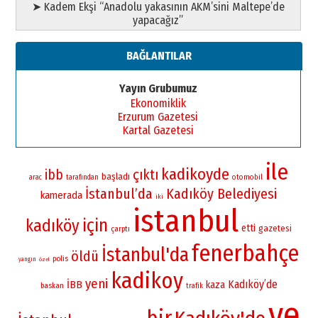
➤ Kadem Ekşi “Anadolu yakasının AKM’sini Maltepe’de
yapacağız”
BAĞLANTILAR
Yayın Grubumuz
Ekonomiklik
Erzurum Gazetesi
Kartal Gazetesi
ile
kadikoyde
çıktı
ibb
başladı
otomobil
arac
tarafından
İstanbul’da
Kadıköy Belediyesi
kamerada
iki
istanbul
için
kadıköy
etti
gazetesi
çarptı
fenerbahçe
İstanbul'da
öldü
polis
yangın
özel
kadikoy
yeni
Kadıköy’de
İBB
kaza
baskan
trafik
ve