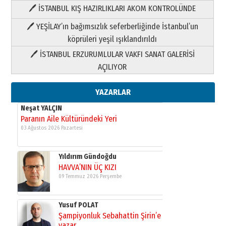
🖊 İSTANBUL KIŞ HAZIRLIKLARI AKOM KONTROLÜNDE
Yıldırım Gündoğdu
HAVVA’NIN ÜÇ KIZI
🖊 YEŞİLAY’ın bağımsızlık seferberliğinde İstanbul’un
09 Temmuz 2026 Perşembe
köprüleri yeşil ışıklandırıldı
🖊 İSTANBUL ERZURUMLULAR VAKFI SANAT GALERİSİ
Yusuf POLAT
AÇILIYOR
Şampiyonluk Sebahattin Şirin’e
yazar
11 Mayıs 2026 Pazartesi
YAZARLAR
Neşat YALÇIN
Paranın Aile Kültüründeki Yeri
03 Ağustos 2026 Pazartesi
Yıldırım Gündoğdu
HAVVA’NIN ÜÇ KIZI
09 Temmuz 2026 Perşembe
Yusuf POLAT
Şampiyonluk Sebahattin Şirin’e
yazar