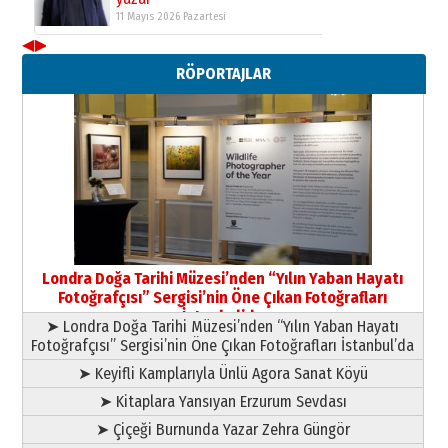
11 Mayıs 2026 Pazartesi
◀
▶
Neşat YALÇIN
RÖPORTAJLAR
Paranın Aile Kültüründeki Yeri
03 Ağustos 2026 Pazartesi
Yıldırım Gündoğdu
HAVVA’NIN ÜÇ KIZI
09 Temmuz 2026 Perşembe
Yusuf POLAT
Şampiyonluk Sebahattin Şirin’e
Londra Doğa Tarihi Müzesi’nden “Yılın Yaban Hayatı
yazar
Fotoğrafçısı” Sergisi’nin Öne Çıkan Fotoğrafları
11 Mayıs 2026 Pazartesi
İstanbul’da
➤ Londra Doğa Tarihi Müzesi’nden “Yılın Yaban Hayatı
Fotoğrafçısı” Sergisi’nin Öne Çıkan Fotoğrafları İstanbul’da
➤ Keyifli Kamplarıyla Ünlü Agora Sanat Köyü
➤ Kitaplara Yansıyan Erzurum Sevdası
➤ Çiçeği Burnunda Yazar Zehra Güngör