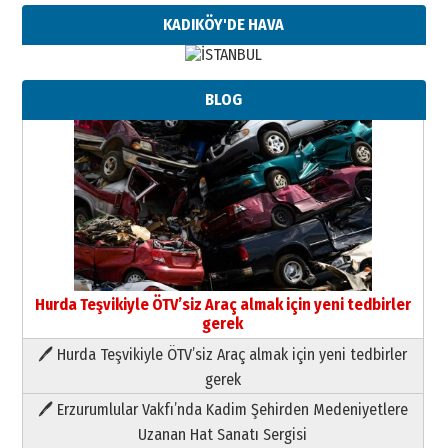
KADIKÖY'DE HAVA
BLOG
Hurda Teşvikiyle ÖTV’siz Araç almak için yeni tedbirler
gerek
🖊 Hurda Teşvikiyle ÖTV’siz Araç almak için yeni tedbirler
Neşat YALÇIN
gerek
Paranın Aile Kültüründeki Yeri
🖊 Erzurumlular Vakfı’nda Kadim Şehirden Medeniyetlere
03 Ağustos 2026 Pazartesi
Uzanan Hat Sanatı Sergisi