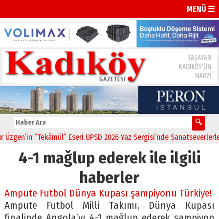
MENÜ ☰
zgen’in “Tekâmül” Eseri UPSD 2026 Yaz Sergisi’nde Sanatseverlerle B
4-1 mağlup ederek ile ilgili
haberler
Ampute Futbol Dünya Kupası şampiyonu Türkiye!
Ampute Futbol Milli Takımı, Dünya Kupası
finalinde Angola’yı 4-1 mağlup ederek şampiyon