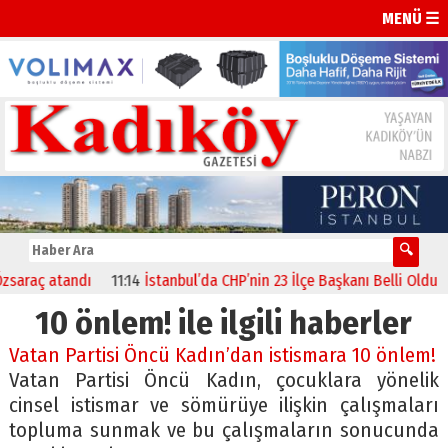
MENÜ ☰
araç atandı
11:14
İstanbul’da CHP’nin 23 İlçe Başkanı Belli Oldu
1
10 önlem! ile ilgili haberler
Vatan Partisi Öncü Kadın’dan istismara 10 önlem!
Vatan Partisi Öncü Kadın, çocuklara yönelik
cinsel istismar ve sömürüye ilişkin çalışmaları
topluma sunmak ve bu çalışmaların sonucunda