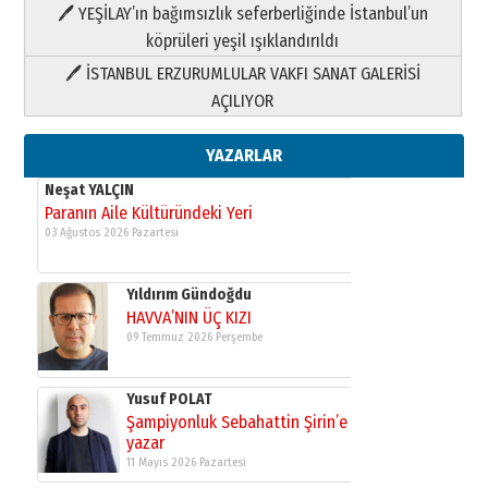
HAVVA’NIN ÜÇ KIZI
🖊 YEŞİLAY’ın bağımsızlık seferberliğinde İstanbul’un
09 Temmuz 2026 Perşembe
köprüleri yeşil ışıklandırıldı
🖊 İSTANBUL ERZURUMLULAR VAKFI SANAT GALERİSİ
Yusuf POLAT
AÇILIYOR
Şampiyonluk Sebahattin Şirin’e
yazar
11 Mayıs 2026 Pazartesi
YAZARLAR
Neşat YALÇIN
Paranın Aile Kültüründeki Yeri
03 Ağustos 2026 Pazartesi
Yıldırım Gündoğdu
HAVVA’NIN ÜÇ KIZI
09 Temmuz 2026 Perşembe
Yusuf POLAT
Şampiyonluk Sebahattin Şirin’e
yazar
11 Mayıs 2026 Pazartesi