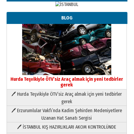
BLOG
Hurda Teşvikiyle ÖTV’siz Araç almak için yeni tedbirler
gerek
🖊 Hurda Teşvikiyle ÖTV’siz Araç almak için yeni tedbirler
Neşat YALÇIN
gerek
Paranın Aile Kültüründeki Yeri
🖊 Erzurumlular Vakfı’nda Kadim Şehirden Medeniyetlere
03 Ağustos 2026 Pazartesi
Uzanan Hat Sanatı Sergisi
🖊 İSTANBUL KIŞ HAZIRLIKLARI AKOM KONTROLÜNDE
Yıldırım Gündoğdu