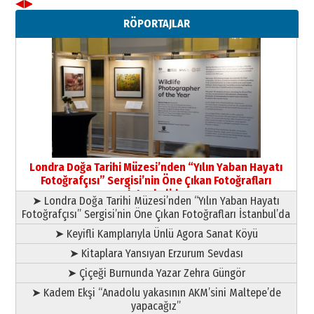
◀
▶
Neşat YALÇIN
RÖPORTAJLAR
Paranın Aile Kültüründeki Yeri
03 Ağustos 2026 Pazartesi
Yıldırım Gündoğdu
HAVVA’NIN ÜÇ KIZI
09 Temmuz 2026 Perşembe
Yusuf POLAT
Şampiyonluk Sebahattin Şirin’e
Londra Doğa Tarihi Müzesi’nden “Yılın Yaban Hayatı
yazar
Fotoğrafçısı” Sergisi’nin Öne Çıkan Fotoğrafları
11 Mayıs 2026 Pazartesi
İstanbul’da
➤ Londra Doğa Tarihi Müzesi’nden “Yılın Yaban Hayatı
Fotoğrafçısı” Sergisi’nin Öne Çıkan Fotoğrafları İstanbul’da
➤ Keyifli Kamplarıyla Ünlü Agora Sanat Köyü
➤ Kitaplara Yansıyan Erzurum Sevdası
➤ Çiçeği Burnunda Yazar Zehra Güngör
➤ Kadem Ekşi “Anadolu yakasının AKM’sini Maltepe’de
yapacağız”