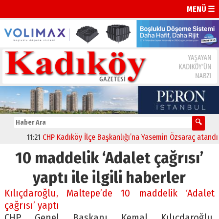
MENÜ ☰
11:21
CHP Kadıköy İlçe Başkanlığı’na Yasemin Özsaraç atandı
10 maddelik ‘Adalet çağrısı’
yaptı ile ilgili haberler
Kılıçdaroğlu, Maltepe’de 10 maddelik ‘Adalet
çağrısı’ yaptı
CHP Genel Başkanı Kemal Kılıçdaroğlu,