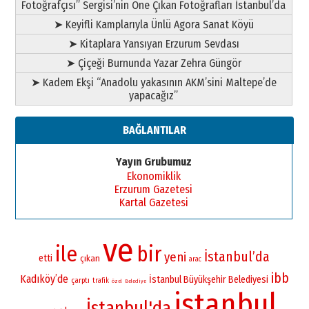
Fotoğrafçısı” Sergisi’nin Öne Çıkan Fotoğrafları İstanbul’da
➤ Keyifli Kamplarıyla Ünlü Agora Sanat Köyü
➤ Kitaplara Yansıyan Erzurum Sevdası
➤ Çiçeği Burnunda Yazar Zehra Güngör
➤ Kadem Ekşi “Anadolu yakasının AKM’sini Maltepe’de
yapacağız”
BAĞLANTILAR
Yayın Grubumuz
Ekonomiklik
Erzurum Gazetesi
Kartal Gazetesi
ve
ile
bir
İstanbul’da
yeni
etti
çıkan
arac
ibb
Kadıköy’de
İstanbul Büyükşehir Belediyesi
çarptı
trafik
özel
Belediye
istanbul
İstanbul'da