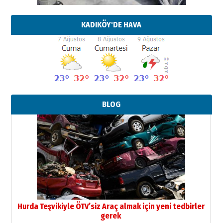
KADIKÖY'DE HAVA
BLOG
Hurda Teşvikiyle ÖTV’siz Araç almak için yeni tedbirler
gerek