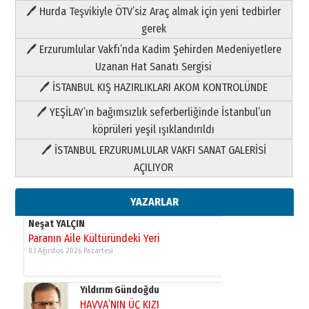
🖊 Hurda Teşvikiyle ÖTV’siz Araç almak için yeni tedbirler
Neşat YALÇIN
gerek
Paranın Aile Kültüründeki Yeri
🖊 Erzurumlular Vakfı’nda Kadim Şehirden Medeniyetlere
03 Ağustos 2026 Pazartesi
Uzanan Hat Sanatı Sergisi
🖊 İSTANBUL KIŞ HAZIRLIKLARI AKOM KONTROLÜNDE
Yıldırım Gündoğdu
HAVVA’NIN ÜÇ KIZI
🖊 YEŞİLAY’ın bağımsızlık seferberliğinde İstanbul’un
09 Temmuz 2026 Perşembe
köprüleri yeşil ışıklandırıldı
🖊 İSTANBUL ERZURUMLULAR VAKFI SANAT GALERİSİ
Yusuf POLAT
AÇILIYOR
Şampiyonluk Sebahattin Şirin’e
yazar
11 Mayıs 2026 Pazartesi
YAZARLAR
Neşat YALÇIN
Paranın Aile Kültüründeki Yeri
03 Ağustos 2026 Pazartesi
Yıldırım Gündoğdu
HAVVA’NIN ÜÇ KIZI