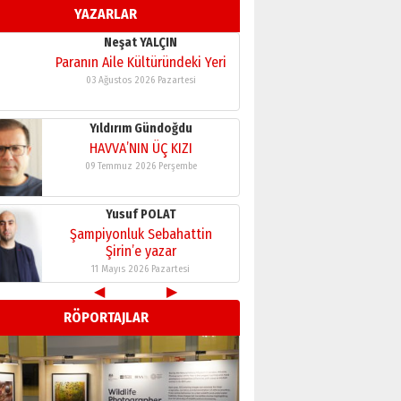
YAZARLAR
11 Mayıs 2026 Pazartesi
Neşat YALÇIN
Paranın Aile Kültüründeki Yeri
03 Ağustos 2026 Pazartesi
Yıldırım Gündoğdu
HAVVA’NIN ÜÇ KIZI
09 Temmuz 2026 Perşembe
Yusuf POLAT
Şampiyonluk Sebahattin
Şirin’e yazar
11 Mayıs 2026 Pazartesi
◀
▶
Neşat YALÇIN
RÖPORTAJLAR
Paranın Aile Kültüründeki Yeri
03 Ağustos 2026 Pazartesi
Yıldırım Gündoğdu