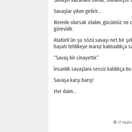
Savaşın kazananı olmaz, olmamıştır
Savaşlar yıkım getirir…
Nerede olursak olalım, gücümüz ne ol
görevidir.
Atatürk’ün şu sözü savaşı net bir şeki
hayatı tehlikeye maruz kalmadıkça sav
“Savaş bir cinayettir.”
İnsanlık savaşlara sessiz kaldıkça bu 
Savaşa karşı barış!
Her daim…
📆 17 Hazi