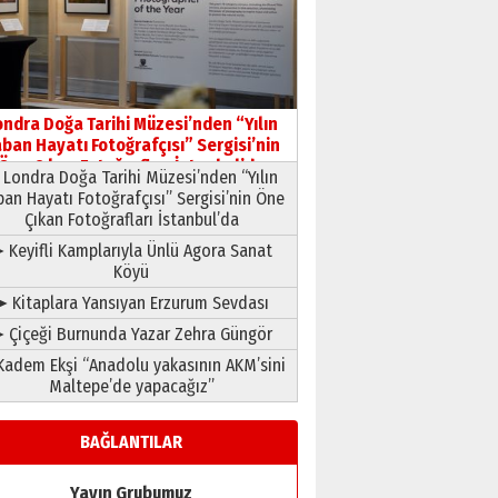
HAVVA’NIN ÜÇ KIZI
09 Temmuz 2026 Perşembe
Yusuf POLAT
Şampiyonluk Sebahattin
ondra Doğa Tarihi Müzesi’nden “Yılın
Şirin’e yazar
ban Hayatı Fotoğrafçısı” Sergisi’nin
11 Mayıs 2026 Pazartesi
Öne Çıkan Fotoğrafları İstanbul’da
Londra Doğa Tarihi Müzesi’nden “Yılın
ban Hayatı Fotoğrafçısı” Sergisi’nin Öne
Çıkan Fotoğrafları İstanbul’da
 Keyifli Kamplarıyla Ünlü Agora Sanat
Köyü
➤ Kitaplara Yansıyan Erzurum Sevdası
 Çiçeği Burnunda Yazar Zehra Güngör
adem Ekşi “Anadolu yakasının AKM’sini
Maltepe’de yapacağız”
BAĞLANTILAR
Yayın Grubumuz