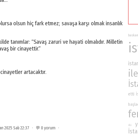
 da…
ursa olsun hiç fark etmez; savaşa karşı olmak insanlık
baska
lde tanımlar: “Savaş zaruri ve hayati olmalıdır. Milletin
i
aş bir cinayettir.”
ista
ile
cinayetler artacaktır.
İs
etti
İ
başla
fe
y
iki
ran 2025 Salı 22:37 · 💬 0 yorum ·
İst