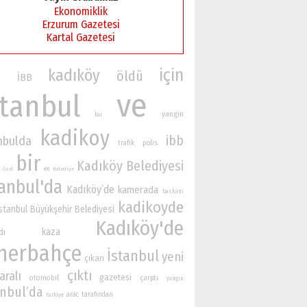
Ekonomiklik
Erzurum Gazetesi
Kartal Gazetesi
için
kadıköy
öldü
İBB
n
ve
stanbul
yangin
bu
kadikoy
ibb
nbulda
polis
trafik
bir
Kadıköy Belediyesi
en
özel
Belediye
tanbul'da
Kadıköy’de
kamerada
baskani
kadikoyde
stanbul Büyükşehir Belediyesi
Kadıköy'de
kaza
dı
nerbahçe
İstanbul
yeni
çıkan
çıktı
aralı
gazetesi
otomobil
çarptı
yangın
anbul’da
arac
tarafından
turkiye