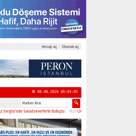
Hesap aç
Oturum aç
📆 08.08.2026 06:04:05
i’nde Sanatseverlerle Buluştu
11:21
CHP Kadıköy İlçe Başkanlığı’na Yasemin Öz