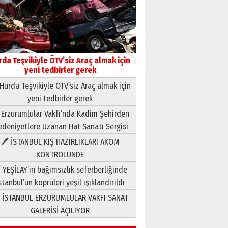
rda Teşvikiyle ÖTV’siz Araç almak için
yeni tedbirler gerek
Hurda Teşvikiyle ÖTV’siz Araç almak için
yeni tedbirler gerek
Neşat YALÇIN
 Erzurumlular Vakfı’nda Kadim Şehirden
Paranın Aile Kültüründeki Yeri
deniyetlere Uzanan Hat Sanatı Sergisi
03 Ağustos 2026 Pazartesi
🖊 İSTANBUL KIŞ HAZIRLIKLARI AKOM
KONTROLÜNDE
Yıldırım Gündoğdu
HAVVA’NIN ÜÇ KIZI
 YEŞİLAY’ın bağımsızlık seferberliğinde
09 Temmuz 2026 Perşembe
stanbul’un köprüleri yeşil ışıklandırıldı
 İSTANBUL ERZURUMLULAR VAKFI SANAT
Yusuf POLAT
GALERİSİ AÇILIYOR
Şampiyonluk Sebahattin
Şirin’e yazar