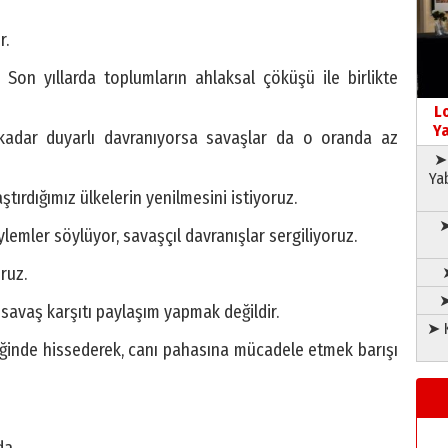
r.
 Son yıllarda toplumların ahlaksal çöküşü ile birlikte
L
Ya
 kadar duyarlı davranıyorsa savaşlar da o oranda az
➤ 
Ya
tırdığımız ülkelerin yenilmesini istiyoruz.
➤
ylemler söylüyor, savaşçıl davranışlar sergiliyoruz.
ruz.
➤
avaş karşıtı paylaşım yapmak değildir.
➤ K
eğinde hissederek, canı pahasına mücadele etmek barışı