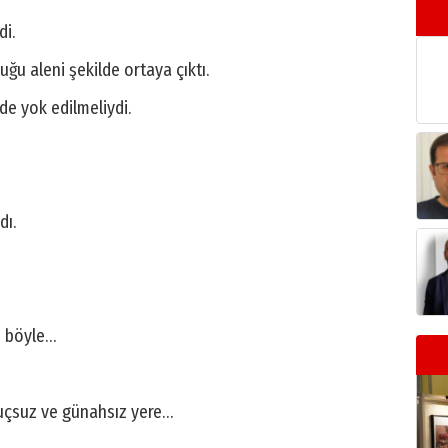
di.
ğu aleni şekilde ortaya çıktı.
de yok edilmeliydi.
dı.
ri böyle…
uçsuz ve günahsız yere…