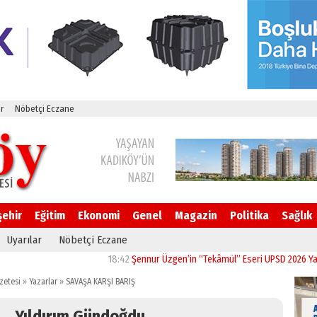
r
Nöbetçi Eczane
şehir
Eğitim
Ekonomi
Genel
Magazin
Politika
Sağlık
Uyarılar
Nöbetçi Eczane
18:42
Şennur Üzgen’in “Tekâmül” Eseri UPSD 2026 Yaz Sergis
zetesi
»
Yazarlar
»
SAVAŞA KARŞI BARIŞ
Yıldırım Gündoğdu