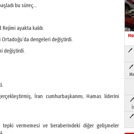
başladı bu süreç…
 Rejimi ayakta kaldı.
Hu
 Ortadoğu’da dengeleri değiştirdi.
i değiştirdi.
🖊 
🖊
Me
i.
ı gerçekleştirmiş, İran cumhurbaşkanını, Hamas liderini
🖊
İ
🖊
ın tepki vermemesi ve beraberindeki diğer gelişmeler
u.