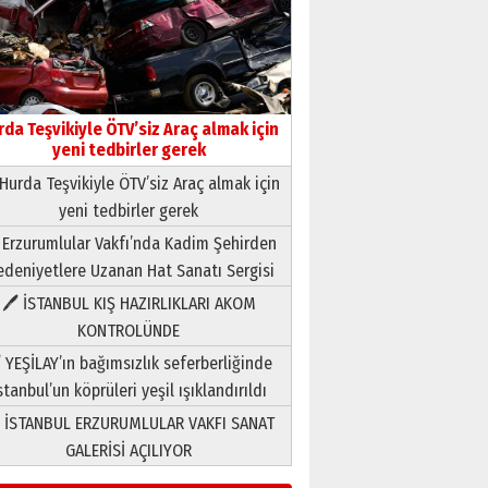
Yıldırım Gündoğdu
HAVVA’NIN ÜÇ KIZI
09 Temmuz 2026 Perşembe
rda Teşvikiyle ÖTV’siz Araç almak için
Yusuf POLAT
yeni tedbirler gerek
Şampiyonluk Sebahattin
Hurda Teşvikiyle ÖTV’siz Araç almak için
Şirin’e yazar
11 Mayıs 2026 Pazartesi
yeni tedbirler gerek
 Erzurumlular Vakfı’nda Kadim Şehirden
Neşat YALÇIN
Paranın Aile Kültüründeki Yeri
deniyetlere Uzanan Hat Sanatı Sergisi
03 Ağustos 2026 Pazartesi
🖊 İSTANBUL KIŞ HAZIRLIKLARI AKOM
KONTROLÜNDE
Yıldırım Gündoğdu
 YEŞİLAY’ın bağımsızlık seferberliğinde
HAVVA’NIN ÜÇ KIZI
stanbul’un köprüleri yeşil ışıklandırıldı
09 Temmuz 2026 Perşembe
 İSTANBUL ERZURUMLULAR VAKFI SANAT
GALERİSİ AÇILIYOR
Yusuf POLAT
Şampiyonluk Sebahattin