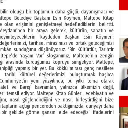
PE”
lebilir olduğu bir toplumun daha güçlü, dayanışmacı ve
ltepe Belediye Başkanı Esin Köymen, Maltepe Kitap
 olan erişimini genişletmeyi hedeflediklerini belirtti.
Meydanı’nda bir araya gelerek, kültürün, sanatın ve
eneyimleyeceklerini kaydeden Başkan Esin Köymen;
değerlerimizi, tarihsel mirasımızı ve ortak geleceğimizi
imkân sunduğunu düşünüyoruz. ‘Bir Kültürdür, Tarihtir
ltepe’de Yaşam Var’ sloganımız, Maltepe’nin zengin
eği arasında kurduğumuz köprüyü simgeliyor. Maltepe,
hipliği yapmış bir yer. Bu köklü mirası genç nesillere
 tarihi kültürel değerlerimizi buluşturmak başlıca
Cumhuriyet’in yeni yüzyılında, bu yılki tema olarak
Adalet ve Barış’ kavramları, yalnızca ülkemizin değil,
ri temsil ediyor. Maltepe Kitap Günleri, edebiyatın ve
nı, nasıl güçlendirdiğini ve nasıl birleştirdiğini bize
itapların açtığı pencereden baktığımızda, dünyayı daha
bir şekilde görme şansını elde edeceğiz” ifadelerini