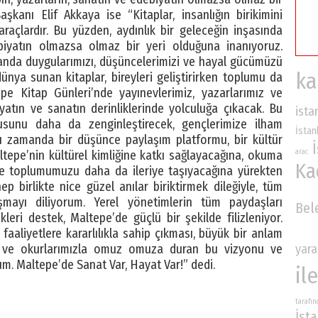
anı Elif Akkaya ise “Kitaplar, insanlığın birikimini
raçlardır. Bu yüzden, aydınlık bir geleceğin inşasında
ebiyatın olmazsa olmaz bir yeri olduğuna inanıyoruz.
manda duygularımızı, düşüncelerimizi ve hayal gücümüzü
ka
ünya sunan kitaplar, bireyleri geliştirirken toplumu da
e Kitap Günleri’nde yayınevlerimiz, yazarlarımız ve
yatın ve sanatın derinliklerinde yolculuğa çıkacak. Bu
ista
kusunu daha da zenginleştirecek, gençlerimize ilham
İstan
nı zamanda bir düşünce paylaşım platformu, bir kültür
altepe’nin kültürel kimliğine katkı sağlayacağına, okuma
arac
Ka
a ve toplumumuzu daha da ileriye taşıyacağına yürekten
p birlikte nice güzel anılar biriktirmek dileğiyle, tüm
şmayı diliyorum. Yerel yönetimlerin tüm paydaşları
Bel
kleri destek, Maltepe’de güçlü bir şekilde filizleniyor.
faaliyetlere kararlılıkla sahip çıkması, büyük bir anlam
mız ve okurlarımızla omuz omuza duran bu vizyonu ve
yara
um. Maltepe’de Sanat Var, Hayat Var!” dedi.
ile
tarafı
İst