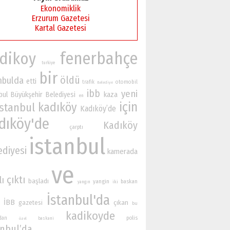
Ekonomiklik
Erzurum Gazetesi
Kartal Gazetesi
fenerbahçe
dikoy
turkiye
bir
öldü
nbulda
etti
otomobil
trafik
Belediye
ibb
yeni
bul Büyükşehir Belediyesi
kaza
en
için
kadıköy
İstanbul
Kadıköy’de
dıköy'de
Kadıköy
çarptı
istanbul
ediyesi
kamerada
ve
çıktı
lı
başladı
yangin
baskan
iki
yangın
İstanbul'da
İBB
gazetesi
çıkan
bu
kadikoyde
polis
ndan
baskani
özel
anbul’da