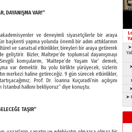
R, DAYANIŞMA VAR!”
L
, akademisyenler ve deneyimli siyasetçilerle bir araya
Ya
rün başkenti yapma yolunda önemli bir adım attıklarının
➤ 
ürel ve sanatsal etkinlikler, bireyleri bir araya getirerek
Ya
e geliştirir. Bizler, Maltepe’de toplumsal dayanışmayı
 Sevgili komşularım, ‘Maltepe’de Yaşam Var’ demek,
➤
ma var demektir. Bu yolu birlikte yürüyecek, sizlerin
ın merkezi haline getireceğiz. 9 gün sürecek etkinlikler,
rtışacağımız; Prof. Dr. İoanna Kuçuradi’nin açılışını
 İstanbul halkını bekliyoruz” diye konuştu.
➤
➤ K
GELECEĞE TAŞIR”
bın, yazarların, sanatın ve edebiyatın olmazsa olmaz bir