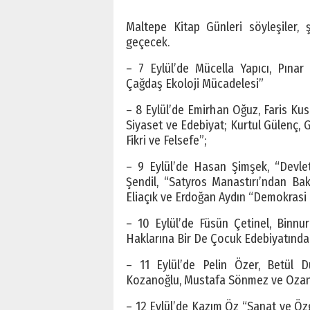
Maltepe Kitap Günleri söyleşiler, ş
geçecek.
– 7 Eylül’de Mücella Yapıcı, Pınar 
Çağdaş Ekoloji Mücadelesi”
– 8 Eylül’de Emirhan Oğuz, Faris Kuse
Siyaset ve Edebiyat; Kurtul Gülenç, G
Fikri ve Felsefe”;
– 9 Eylül’de Hasan Şimşek, “Devle
Şendil, “Satyros Manastırı’ndan Baki
Eliaçık ve Erdoğan Aydın “Demokrasi
– 10 Eylül’de Füsün Çetinel, Binnu
Haklarına Bir De Çocuk Edebiyatında
– 11 Eylül’de Pelin Özer, Betül Dü
Kozanoğlu, Mustafa Sönmez ve Ozan 
– 12 Eylül’de Kazım Öz “Sanat ve Özg