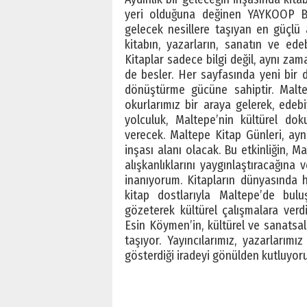
yeri olduğuna değinen YAYKOOP Başk
gelecek nesillere taşıyan en güçlü a
kitabın, yazarların, sanatın ve ed
Kitaplar sadece bilgi değil, aynı za
de besler. Her sayfasında yeni bir d
dönüştürme gücüne sahiptir. Maltep
okurlarımız bir araya gelerek, edebi
yolculuk, Maltepe’nin kültürel do
verecek. Maltepe Kitap Günleri, ay
inşası alanı olacak. Bu etkinliğin, M
alışkanlıklarını yaygınlaştıracağın
inanıyorum. Kitapların dünyasında he
kitap dostlarıyla Maltepe’de bulu
gözeterek kültürel çalışmalara verdi
Esin Köymen’in, kültürel ve sanatsal 
taşıyor. Yayıncılarımız, yazarları
gösterdiği iradeyi gönülden kutluyor