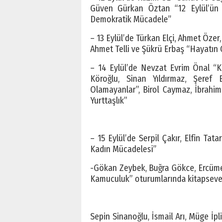
Güven Gürkan Öztan “12 Eylül’ün M
Demokratik Mücadele”
– 13 Eylül’de Türkan Elçi, Ahmet Özer,
Ahmet Telli ve Şükrü Erbaş “Hayatın 
– 14 Eylül’de Nevzat Evrim Önal “Ken
Köroğlu, Sinan Yıldırmaz, Şeref 
Olamayanlar”, Birol Caymaz, İbrahim
Yurttaşlık”
– 15 Eylül’de Serpil Çakır, Elfin Ta
Kadın Mücadelesi”
-Gökan Zeybek, Buğra Gökce, Ercümen
Kamuculuk” oturumlarında kitapsever
Sepin Sinanoğlu, İsmail Arı, Müge İpl