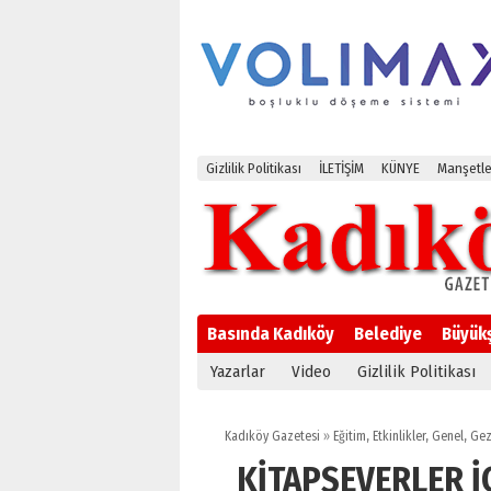
Gizlilik Politikası
İLETİŞİM
KÜNYE
Manşetle
Basında Kadıköy
Belediye
Büyük
Yazarlar
Video
Gizlilik Politikası
Kadıköy Gazetesi
»
Eğitim
,
Etkinlikler
,
Genel
,
Gezi
KİTAPSEVERLER İ