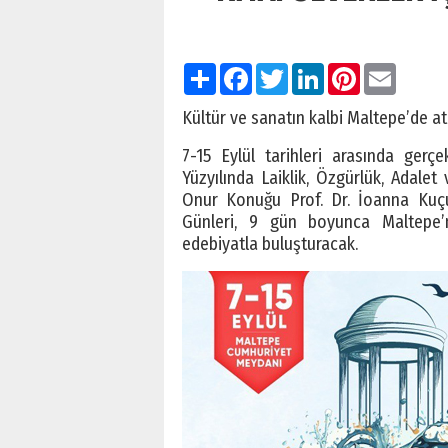
Paylaş
Facebook
Twitter
LinkedIn
Pinterest
Email
Kültür ve sanatın kalbi Maltepe’de a
7-15 Eylül tarihleri arasında gerç
Yüzyılında Laiklik, Özgürlük, Adalet
Onur Konuğu Prof. Dr. İoanna Kuçu
Günleri, 9 gün boyunca Maltepe’
edebiyatla buluşturacak.