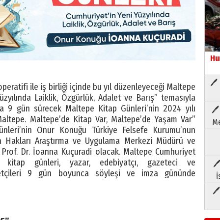
Hu
🖊 
eratifi ile iş birliği içinde bu yıl düzenleyeceği Maltepe
üzyılında Laiklik, Özgürlük, Adalet ve Barış” temasıyla
ında 9 gün sürecek Maltepe Kitap Günleri’nin 2024 yılı
🖊
r Maltepe. Maltepe’de Kitap Var, Maltepe’de Yaşam Var”
Me
Günleri’nin Onur Konuğu Türkiye Felsefe Kurumu’nun
an Hakları Araştırma ve Uygulama Merkezi Müdürü ve
 Prof. Dr. İoanna Kuçuradi olacak. Maltepe Cumhuriyet
kitap günleri, yazar, edebiyatçı, gazeteci ve
🖊
setçileri 9 gün boyunca söyleşi ve imza gününde
İ
🖊