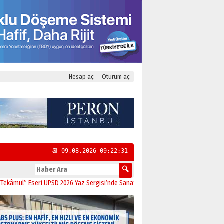
Hesap aç
Oturum aç
📆 09.08.2026 09:22:32
eri UPSD 2026 Yaz Sergisi’nde Sanatseverlerle Buluştu
11:21
CHP Kadıköy İlçe 