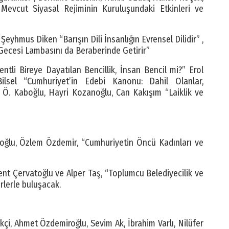
evcut Siyasal Rejiminin Kuruluşundaki Etkinleri ve
 Şeyhmus Diken “Barışın Dili İnsanlığın Evrensel Dilidir” ,
Gecesi Lambasını da Beraberinde Getirir”
tli Bireye Dayatılan Bencillik, İnsan Bencil mi?” Erol
Bilsel “Cumhuriyet’in Edebi Kanonu: Dahil Olanlar,
 Ö. Kaboğlu, Hayri Kozanoğlu, Can Kakışım “Laiklik ve
taroğlu, Özlem Özdemir, “Cumhuriyetin Öncü Kadınları ve
t Çervatoğlu ve Alper Taş, “Toplumcu Belediyecilik ve
lerle buluşacak.
ikçi, Ahmet Özdemiroğlu, Sevim Ak, İbrahim Varlı, Nilüfer