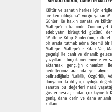
“BİR KÜLTÜRDÜR, TARİHTİR MALTE
Kültür ve sanatın herkes için erişi
üretken olduğuna” vurgu yapan Ma
Günleri ile halkın sanata ve kültüre
Maltepe’nin kalbinde, Cumhuriyet 
edebiyatın birleştirici gücünü d
“Maltepe Kitap Günleri’nin, kültürel 
bir arada tutmak adına önemli bir 
Maltepe. Maltepe’de Kitap Var, Ma
geçmişi ile canlı ve dinamik gelec
yüzyıllardır birçok medeniyete ev sa
aktarmak, gençliğin dinamizmi ile
hedeflerimiz arasında yer alıyor. 
belirlediğimiz ‘Laiklik, Özgürlük, 
dünyanın da ihtiyaç duyduğu değerle
sanatın bu değerleri nasıl yaşattığı
göstermesi açısından çok kıymetli. K
geniş, daha derin ve daha anlamlı 
kullandı.