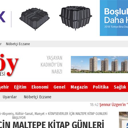
r
Nöbetçi Eczane
şehir
Eğitim
Ekonomi
Genel
Magazin
Politika
Sağlık
Uyarılar
Nöbetçi Eczane
18:42
Şennur Üzgen’in “Tekâmül” Es
-Alışveriş
,
Kültür-Sanat
,
Manşet
»
KİTAPSEVERLER İÇİN MALTEPE KİTAP GÜNLERİ
BAŞLIYOR
ÇİN MALTEPE KİTAP GÜNLERİ