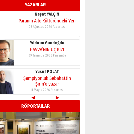
Şirin’e yazar
YAZARLAR
11 Mayıs 2026 Pazartesi
Neşat YALÇIN
Paranın Aile Kültüründeki Yeri
03 Ağustos 2026 Pazartesi
Yıldırım Gündoğdu
HAVVA’NIN ÜÇ KIZI
09 Temmuz 2026 Perşembe
Yusuf POLAT
Şampiyonluk Sebahattin
Şirin’e yazar
11 Mayıs 2026 Pazartesi
◀
▶
RÖPORTAJLAR