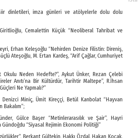
iir dinletileri, imza günleri ve atölyelerle dolu dolu
Giritlioğlu, Cemalettin Küçük “Neoliberal Tahribat ve
yri, Erhan Keleşoğlu “Nehirden Denize Filistin: Direniş,
üçlü Ateşoğlu, M. Ertan Kardeş, “Arif Çağlar, Cumhuriyet
t Okulu Neden Hedefte?”, Aykut Ünker, Rezan Çelebi
reler Anıtı’na Bir Kültürdür, Tarihtir Maltepe”, R.İhsan
 Güçleri Ne Yapmalı?”
r Denizci Miniç, Ümit Kireççi, Betül Kanbolat “Hayvan
n Bakalım”;
nder, Gülce Başer “Metinlerarasılık ve Şair”, Hayri
Gündoğdu “Siyasal Rejimin Ekonomi Politiği”
ürlükler”, Berkant Gültekin, Hakkı Özdal, Hakan Koçak,