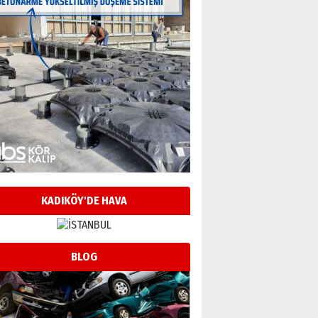
KADIKÖY'DE HAVA
BLOG
Neşat YALÇIN
Paranın Aile Kültüründeki Yeri
03 Ağustos 2026 Pazartesi