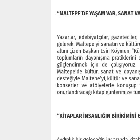
“MALTEPE’DE YAŞAM VAR, SANAT VA
Yazarlar, edebiyatçılar, gazeteciler
gelerek, Maltepe’yi sanatın ve kültü
altını çizen Başkan Esin Köymen, “Kült
toplumların dayanışma pratiklerini d
güçlendirmek için de çalışıyoruz.
Maltepe’de kültür, sanat ve dayanış
desteğiyle Maltepe’yi, kültür ve sanat
konserler ve atölyelerle konuşup ta
onurlandıracağı kitap günlerimize tüm
“KİTAPLAR İNSANLIĞIN BİRİKİMİNİ 
Aydınlık bir geleceğin inşasında kita