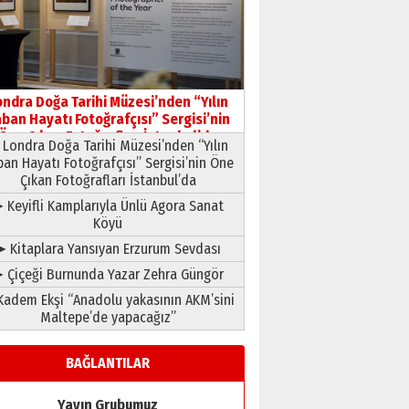
ondra Doğa Tarihi Müzesi’nden “Yılın
ban Hayatı Fotoğrafçısı” Sergisi’nin
Öne Çıkan Fotoğrafları İstanbul’da
Londra Doğa Tarihi Müzesi’nden “Yılın
ban Hayatı Fotoğrafçısı” Sergisi’nin Öne
Çıkan Fotoğrafları İstanbul’da
 Keyifli Kamplarıyla Ünlü Agora Sanat
Köyü
➤ Kitaplara Yansıyan Erzurum Sevdası
 Çiçeği Burnunda Yazar Zehra Güngör
adem Ekşi “Anadolu yakasının AKM’sini
Maltepe’de yapacağız”
BAĞLANTILAR
Yayın Grubumuz