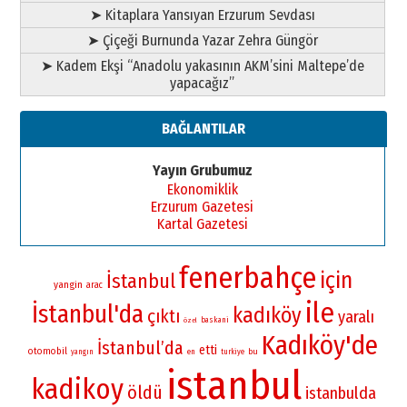
➤ Kitaplara Yansıyan Erzurum Sevdası
➤ Çiçeği Burnunda Yazar Zehra Güngör
➤ Kadem Ekşi “Anadolu yakasının AKM’sini Maltepe’de
yapacağız”
BAĞLANTILAR
Yayın Grubumuz
Ekonomiklik
Erzurum Gazetesi
Kartal Gazetesi
fenerbahçe
için
İstanbul
yangin
arac
ile
İstanbul'da
kadıköy
çıktı
yaralı
baskani
özel
Kadıköy'de
İstanbul’da
etti
otomobil
bu
yangın
en
turkiye
istanbul
kadikoy
öldü
istanbulda