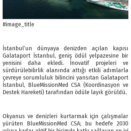
#image_title
İstanbul’un dünyaya denizden açılan kapısı
Galataport İstanbul, geniş ödül yelpazesine bir
yenisini daha ekledi. İnovatif projeleri ve
sürdürülebilirlik alanında attığı etkili adımlarla
çevreye sorumluluk bilincini yansıtan Galataport
İstanbul, BlueMissionMed CSA (Koordinasyon ve
Destek Hareketi) tarafından ödüle layık görüldü.
Okyanus ve denizleri kurtarmak için çalışmalar
yürüten BlueMissionMed CSA; bu hedefe 2030
yılına kadar aktif bir biçimde katkı sağlayan en iyi