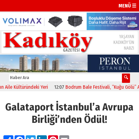
MENÜ ☰
e Kültüründeki Yeri
12:07
Bodrum Bale Festivali, “Kuğu Gölü” Açılış 
Galataport İstanbul’a Avrupa
Birliği’nden Ödül!
Paylaş
Facebook
Twitter
LinkedIn
Pinterest
Email