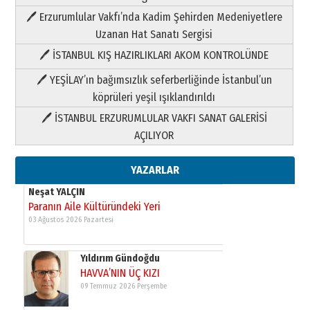
Paranın Aile Kültüründeki Yeri
🖊 Erzurumlular Vakfı’nda Kadim Şehirden Medeniyetlere
03 Ağustos 2026 Pazartesi
Uzanan Hat Sanatı Sergisi
🖊 İSTANBUL KIŞ HAZIRLIKLARI AKOM KONTROLÜNDE
Yıldırım Gündoğdu
HAVVA’NIN ÜÇ KIZI
🖊 YEŞİLAY’ın bağımsızlık seferberliğinde İstanbul’un
09 Temmuz 2026 Perşembe
köprüleri yeşil ışıklandırıldı
🖊 İSTANBUL ERZURUMLULAR VAKFI SANAT GALERİSİ
Yusuf POLAT
AÇILIYOR
Şampiyonluk Sebahattin Şirin’e
yazar
11 Mayıs 2026 Pazartesi
YAZARLAR
Neşat YALÇIN
Paranın Aile Kültüründeki Yeri
03 Ağustos 2026 Pazartesi
Yıldırım Gündoğdu
HAVVA’NIN ÜÇ KIZI
09 Temmuz 2026 Perşembe