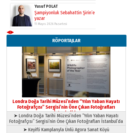
Yusuf POLAT
Şampiyonluk Sebahattin Şirin’e
yazar
11 Mayıs 2026 Pazartesi
◀
▶
Neşat YALÇIN
RÖPORTAJLAR
Paranın Aile Kültüründeki Yeri
03 Ağustos 2026 Pazartesi
Yıldırım Gündoğdu
HAVVA’NIN ÜÇ KIZI
09 Temmuz 2026 Perşembe
Yusuf POLAT
Şampiyonluk Sebahattin Şirin’e
Londra Doğa Tarihi Müzesi’nden “Yılın Yaban Hayatı
yazar
Fotoğrafçısı” Sergisi’nin Öne Çıkan Fotoğrafları
11 Mayıs 2026 Pazartesi
İstanbul’da
➤ Londra Doğa Tarihi Müzesi’nden “Yılın Yaban Hayatı
Fotoğrafçısı” Sergisi’nin Öne Çıkan Fotoğrafları İstanbul’da
➤ Keyifli Kamplarıyla Ünlü Agora Sanat Köyü