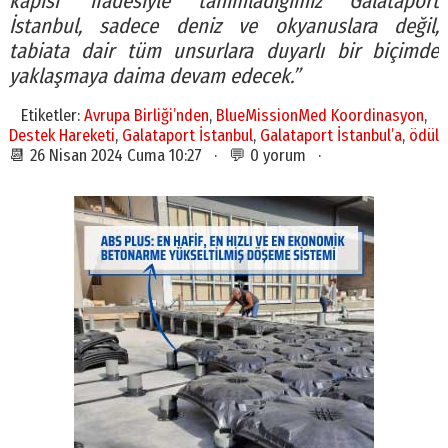
kapısı’ ifadesiyle tanımladığımız Galataport
İstanbul, sadece deniz ve okyanuslara değil,
tabiata dair tüm unsurlara duyarlı bir biçimde
yaklaşmaya daima devam edecek.”
Etiketler:
Avrupa Birliği’nden
,
BlueMissionMed Koordinasyon
,
Destek Hareketi
,
Galataport İstanbul
,
Galataport İstanbul’a
,
ödül
📆 26 Nisan 2024 Cuma 10:27 · 💬 0 yorum ·