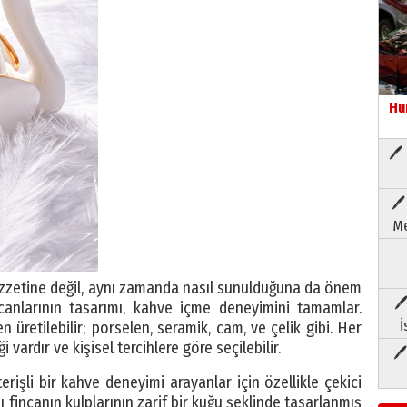
Hu
🖊 
🖊
Me
ezzetine değil, aynı zamanda nasıl sunulduğuna da önem
🖊
ncanlarının tasarımı, kahve içme deneyimini tamamlar.
İ
 üretilebilir; porselen, seramik, cam, ve çelik gibi. Her
vardır ve kişisel tercihlere göre seçilebilir.
🖊
erişli bir kahve deneyimi arayanlar için özellikle çekici
ı fincanın kulplarının zarif bir kuğu şeklinde tasarlanmış