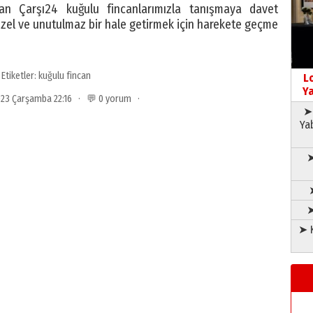
lan Çarşı24 kuğulu fincanlarımızla tanışmaya davet
özel ve unutulmaz bir hale getirmek için harekete geçme
Etiketler:
kuğulu fincan
L
Ya
2023 Çarşamba 22:16 · 💬 0 yorum ·
➤ 
Ya
➤
➤
➤ K