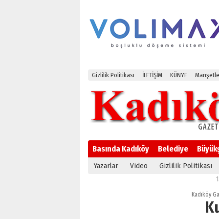
Gizlilik Politikası
İLETİŞİM
KÜNYE
Manşetle
Basında Kadıköy
Belediye
Büyük
Yazarlar
Video
Gizlilik Politikası
13:52
Par
Kadıköy Ga
K