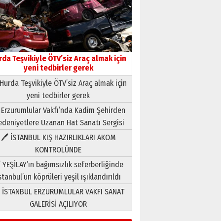
rda Teşvikiyle ÖTV’siz Araç almak için
yeni tedbirler gerek
Hurda Teşvikiyle ÖTV’siz Araç almak için
yeni tedbirler gerek
Neşat YALÇIN
 Erzurumlular Vakfı’nda Kadim Şehirden
Paranın Aile Kültüründeki Yeri
deniyetlere Uzanan Hat Sanatı Sergisi
03 Ağustos 2026 Pazartesi
🖊 İSTANBUL KIŞ HAZIRLIKLARI AKOM
KONTROLÜNDE
Yıldırım Gündoğdu
HAVVA’NIN ÜÇ KIZI
 YEŞİLAY’ın bağımsızlık seferberliğinde
09 Temmuz 2026 Perşembe
stanbul’un köprüleri yeşil ışıklandırıldı
 İSTANBUL ERZURUMLULAR VAKFI SANAT
Yusuf POLAT
GALERİSİ AÇILIYOR
Şampiyonluk Sebahattin
Şirin’e yazar