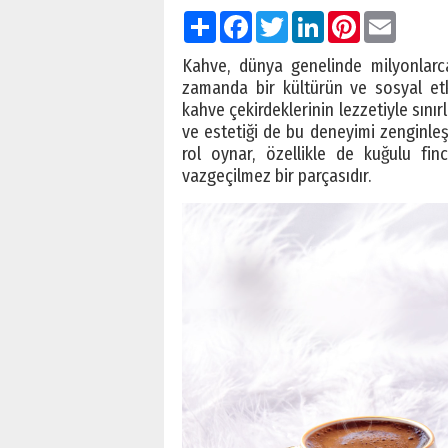
Paylaş
Facebook
Twitter
LinkedIn
Pinterest
Email
Kahve, dünya genelinde milyonlarca
zamanda bir kültürün ve sosyal etk
kahve çekirdeklerinin lezzetiyle sınır
ve estetiği de bu deneyimi zenginleşt
rol oynar, özellikle de kuğulu fin
vazgeçilmez bir parçasıdır.