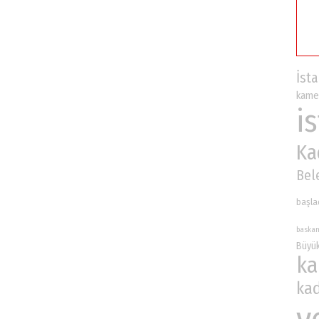
İst
kame
i
Ka
Bel
başla
baska
Büyü
ka
ka