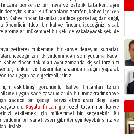
 fincana benzersiz bir hava ve estetik katarken, aynı
r deneyim sunar. Bu fincanların zarafeti, kahve içerken
dırır. Kahve fincan takımları, sadece görsel açıdan değil,
önemlidir. İdeal bir kahve fincanı, içeceğinizi sıcak
 ve aromaları mükemmel bir şekilde yakalayacak şekilde
 araya getirerek mükemmel bir kahve deneyimi sunarlar.
aları, içeceğinizin ilk yudumundan son yuduma kadar
 Kahve fincan takımları aynı zamanda kişisel tarzınızı
esenler, renkler ve tasarımlar arasından seçim yaparak
yonuna uygun hale getirebilirsiniz.
 için eskitilmiş görünümlü kahve fincanları tercih
imalizme uygun sade tasarımlar da bulunmaktadır.Kahve
için sadece bir içeceği servis etme aracı değil, aynı
arçalardır.
Kuğulu fincan
gibi özel tasarımlar, kahve
lerinizi etkilemek için mükemmel bir seçenektir. Bu
ir yudumu bir sanat eseri gibi deneyimleyebilirsiniz ve
abilirsiniz.