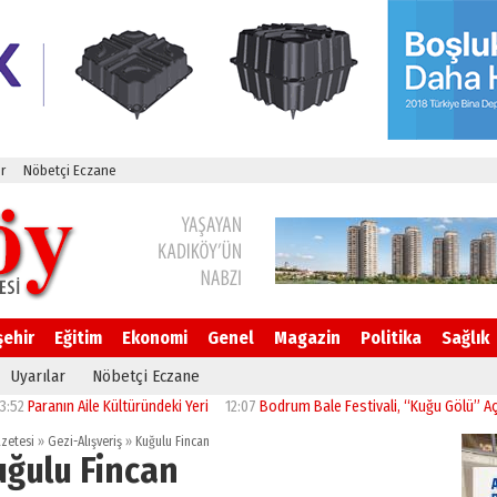
r
Nöbetçi Eczane
şehir
Eğitim
Ekonomi
Genel
Magazin
Politika
Sağlık
Uyarılar
Nöbetçi Eczane
anın Aile Kültüründeki Yeri
12:07
Bodrum Bale Festivali, “Kuğu Gölü” Açılış yapı
zetesi
»
Gezi-Alışveriş
»
Kuğulu Fincan
uğulu Fincan