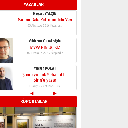
YAZARLAR
11 Mayıs 2026 Pazartesi
Neşat YALÇIN
Paranın Aile Kültüründeki Yeri
03 Ağustos 2026 Pazartesi
Yıldırım Gündoğdu
HAVVA’NIN ÜÇ KIZI
09 Temmuz 2026 Perşembe
Yusuf POLAT
Şampiyonluk Sebahattin
Şirin’e yazar
11 Mayıs 2026 Pazartesi
◀
▶
Neşat YALÇIN
RÖPORTAJLAR
Paranın Aile Kültüründeki Yeri
03 Ağustos 2026 Pazartesi
Yıldırım Gündoğdu