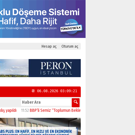
Hesap aç
Oturum aç
📆 06.08.2026 03:09:22
ldı
11:52
BBP’li Semiz “Toplumun Beklentisi Emeklilerin Daha Güçlü Desteklen