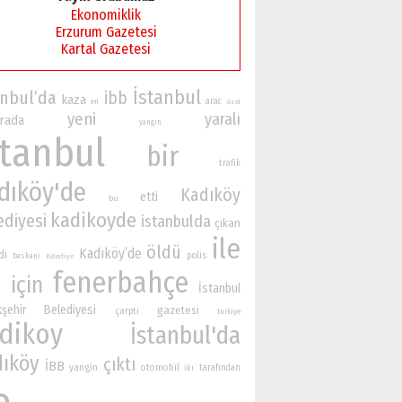
Ekonomiklik
Erzurum Gazetesi
Kartal Gazetesi
İstanbul
anbul’da
ibb
kaza
arac
en
özel
yeni
yaralı
rada
yangın
stanbul
bir
trafik
dıköy'de
Kadıköy
etti
bu
kadikoyde
ediyesi
istanbulda
çıkan
ile
öldü
Kadıköy’de
dı
polis
baskani
Belediye
fenerbahçe
için
İstanbul
n
kşehir Belediyesi
gazetesi
çarptı
turkiye
dikoy
İstanbul'da
dıköy
çıktı
İBB
yangin
otomobil
iki
tarafından