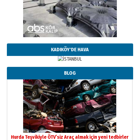
KADIKÖY'DE HAVA
BLOG
Hurda Teşvikiyle ÖTV’siz Araç almak için yeni tedbirler