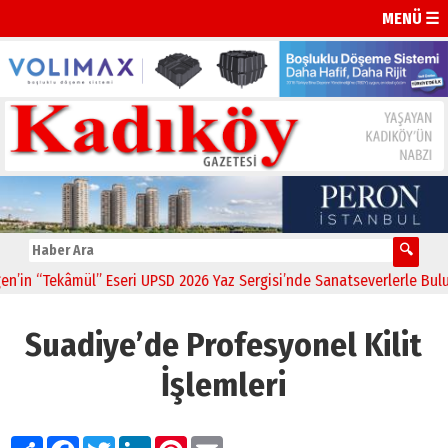
MENÜ ☰
“Tekâmül” Eseri UPSD 2026 Yaz Sergisi’nde Sanatseverlerle Buluştu
Suadiye’de Profesyonel Kilit
İşlemleri
Paylaş
Facebook
Twitter
LinkedIn
Pinterest
Email