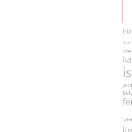
İst
ista
çıkan
ka
i
yeni
Bel
fe
Beled
ile