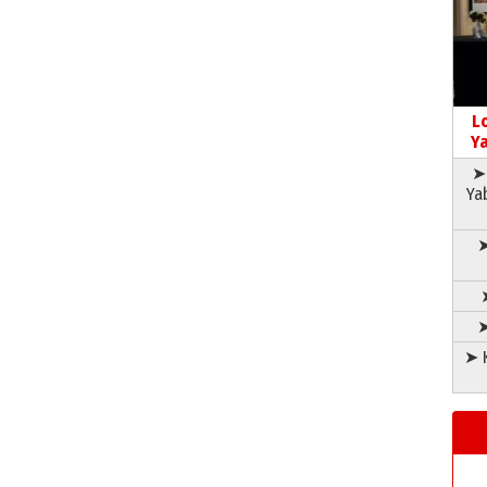
L
Ya
➤ 
Ya
➤
➤
➤ K