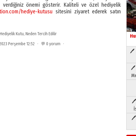
ze verdiğiniz önemi gösterir. Kaliteli ve özel hediyelik
ction.com/hediye-kutusu
sitesini ziyaret ederek satın
Hediyelik Kutu
,
Neden Tercih Edilir
Hu
 2023 Perşembe 12:52 · 💬 0 yorum ·
🖊 
🖊
Me
🖊
İ
🖊