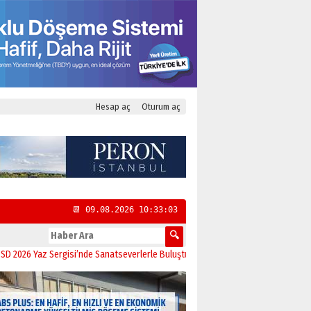
Hesap aç
Oturum aç
📆 09.08.2026 10:33:03
Yaz Sergisi’nde Sanatseverlerle Buluştu
11:21
CHP Kadıköy İlçe Başkanlığı’na