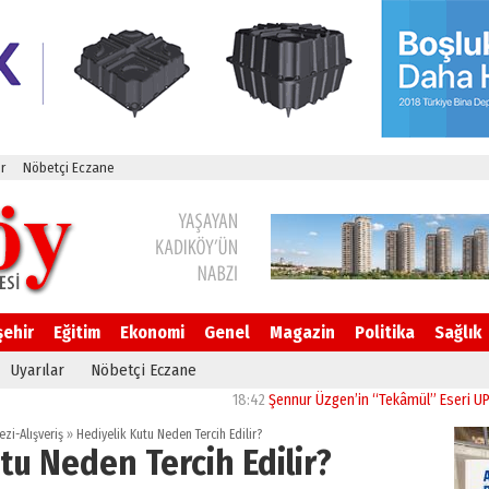
r
Nöbetçi Eczane
şehir
Eğitim
Ekonomi
Genel
Magazin
Politika
Sağlık
Uyarılar
Nöbetçi Eczane
18:42
Şennur Üzgen’in “Tekâmül” Eseri UPSD 2026 
ezi-Alışveriş
»
Hediyelik Kutu Neden Tercih Edilir?
tu Neden Tercih Edilir?