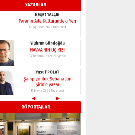
YAZARLAR
11 Mayıs 2026 Pazartesi
Neşat YALÇIN
Paranın Aile Kültüründeki Yeri
03 Ağustos 2026 Pazartesi
Yıldırım Gündoğdu
HAVVA’NIN ÜÇ KIZI
09 Temmuz 2026 Perşembe
Yusuf POLAT
Şampiyonluk Sebahattin
Şirin’e yazar
11 Mayıs 2026 Pazartesi
◀
▶
Neşat YALÇIN
RÖPORTAJLAR
Paranın Aile Kültüründeki Yeri
03 Ağustos 2026 Pazartesi
Yıldırım Gündoğdu