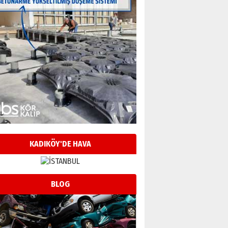
KADIKÖY'DE HAVA
BLOG