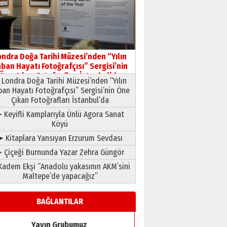
HAVVA’NIN ÜÇ KIZI
09 Temmuz 2026 Perşembe
Yusuf POLAT
Şampiyonluk Sebahattin
ondra Doğa Tarihi Müzesi’nden “Yılın
Şirin’e yazar
ban Hayatı Fotoğrafçısı” Sergisi’nin
11 Mayıs 2026 Pazartesi
Öne Çıkan Fotoğrafları İstanbul’da
Londra Doğa Tarihi Müzesi’nden “Yılın
ban Hayatı Fotoğrafçısı” Sergisi’nin Öne
Çıkan Fotoğrafları İstanbul’da
 Keyifli Kamplarıyla Ünlü Agora Sanat
Köyü
➤ Kitaplara Yansıyan Erzurum Sevdası
 Çiçeği Burnunda Yazar Zehra Güngör
adem Ekşi “Anadolu yakasının AKM’sini
Maltepe’de yapacağız”
BAĞLANTILAR
Yayın Grubumuz