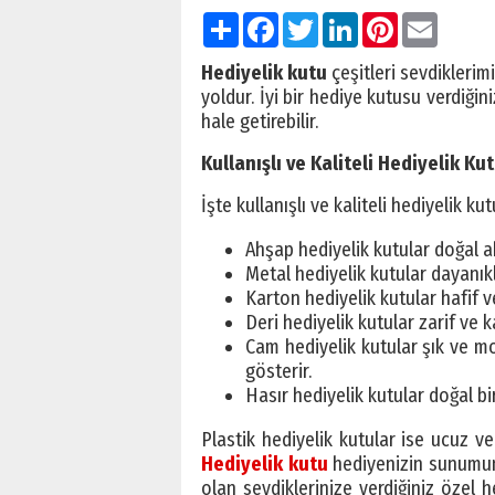
Paylaş
Facebook
Twitter
LinkedIn
Pinterest
Email
Hediyelik kutu
çeşitleri sevdikleri
yoldur. İyi bir hediye kutusu verdiği
hale getirebilir.
Kullanışlı ve Kaliteli Hediyelik Ku
İşte kullanışlı ve kaliteli hediyelik ku
Ahşap hediyelik kutular doğal 
Metal hediyelik kutular dayanıklı
Karton hediyelik kutular hafif ve
Deri hediyelik kutular zarif ve 
Cam hediyelik kutular şık ve mo
gösterir.
Hasır hediyelik kutular doğal bi
Plastik hediyelik kutular ise ucuz ve
Hediyelik kutu
hediyenizin sunumunu
olan sevdiklerinize verdiğiniz özel 