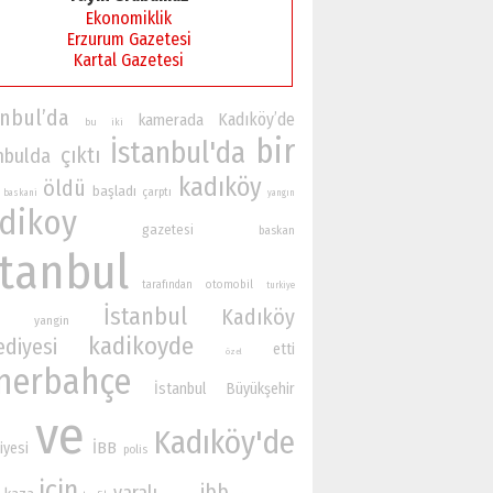
Ekonomiklik
Erzurum Gazetesi
Kartal Gazetesi
anbul’da
Kadıköy’de
kamerada
bu
iki
bir
İstanbul'da
çıktı
nbulda
kadıköy
öldü
başladı
çarptı
baskani
yangın
dikoy
gazetesi
baskan
stanbul
otomobil
tarafından
turkiye
İstanbul
Kadıköy
yangin
kadikoyde
ediyesi
etti
özel
nerbahçe
İstanbul Büyükşehir
ve
Kadıköy'de
İBB
iyesi
polis
için
ibb