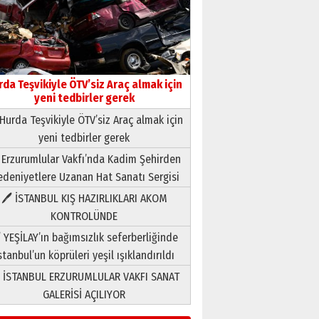
rda Teşvikiyle ÖTV’siz Araç almak için
yeni tedbirler gerek
Hurda Teşvikiyle ÖTV’siz Araç almak için
yeni tedbirler gerek
Neşat YALÇIN
 Erzurumlular Vakfı’nda Kadim Şehirden
Paranın Aile Kültüründeki Yeri
deniyetlere Uzanan Hat Sanatı Sergisi
03 Ağustos 2026 Pazartesi
🖊 İSTANBUL KIŞ HAZIRLIKLARI AKOM
KONTROLÜNDE
Yıldırım Gündoğdu
HAVVA’NIN ÜÇ KIZI
 YEŞİLAY’ın bağımsızlık seferberliğinde
09 Temmuz 2026 Perşembe
stanbul’un köprüleri yeşil ışıklandırıldı
 İSTANBUL ERZURUMLULAR VAKFI SANAT
Yusuf POLAT
GALERİSİ AÇILIYOR
Şampiyonluk Sebahattin
Şirin’e yazar