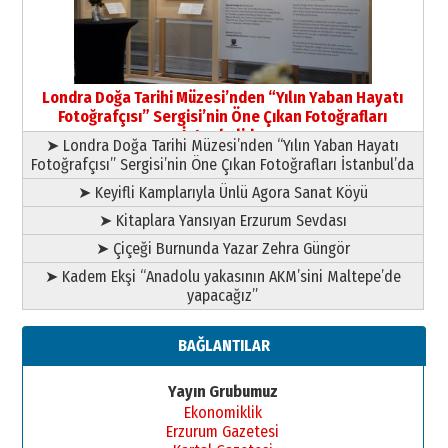
09 Temmuz 2026 Perşembe
Yusuf POLAT
Şampiyonluk Sebahattin Şirin’e
Londra Doğa Tarihi Müzesi’nden “Yılın Yaban Hayatı
yazar
Fotoğrafçısı” Sergisi’nin Öne Çıkan Fotoğrafları
11 Mayıs 2026 Pazartesi
İstanbul’da
➤ Londra Doğa Tarihi Müzesi’nden “Yılın Yaban Hayatı
Fotoğrafçısı” Sergisi’nin Öne Çıkan Fotoğrafları İstanbul’da
➤ Keyifli Kamplarıyla Ünlü Agora Sanat Köyü
➤ Kitaplara Yansıyan Erzurum Sevdası
➤ Çiçeği Burnunda Yazar Zehra Güngör
➤ Kadem Ekşi “Anadolu yakasının AKM’sini Maltepe’de
yapacağız”
BAĞLANTILAR
Yayın Grubumuz
Ekonomiklik
Erzurum Gazetesi