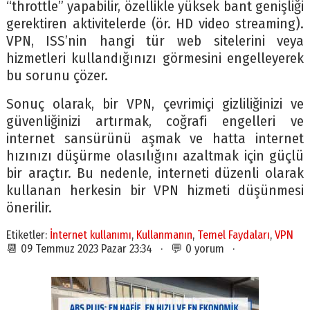
“throttle” yapabilir, özellikle yüksek bant genişliği
gerektiren aktivitelerde (ör. HD video streaming).
VPN, ISS’nin hangi tür web sitelerini veya
hizmetleri kullandığınızı görmesini engelleyerek
bu sorunu çözer.
Sonuç olarak, bir VPN, çevrimiçi gizliliğinizi ve
güvenliğinizi artırmak, coğrafi engelleri ve
internet sansürünü aşmak ve hatta internet
hızınızı düşürme olasılığını azaltmak için güçlü
bir araçtır. Bu nedenle, interneti düzenli olarak
kullanan herkesin bir VPN hizmeti düşünmesi
önerilir.
Etiketler:
İnternet kullanımı
,
Kullanmanın
,
Temel Faydaları
,
VPN
📆 09 Temmuz 2023 Pazar 23:34 · 💬 0 yorum ·