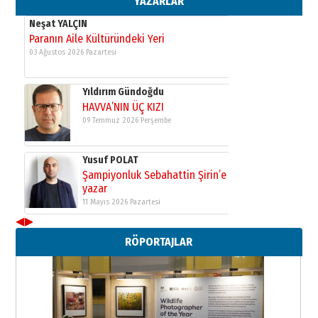
YAZARLAR
Neşat YALÇIN
Paranın Aile Kültüründeki Yeri
03 Ağustos 2026 Pazartesi
Yıldırım Gündoğdu
HAVVA’NIN ÜÇ KIZI
09 Temmuz 2026 Perşembe
Yusuf POLAT
Şampiyonluk Sebahattin Şirin’e
yazar
11 Mayıs 2026 Pazartesi
◀
▶
Neşat YALÇIN
RÖPORTAJLAR
Paranın Aile Kültüründeki Yeri
03 Ağustos 2026 Pazartesi
Yıldırım Gündoğdu
HAVVA’NIN ÜÇ KIZI