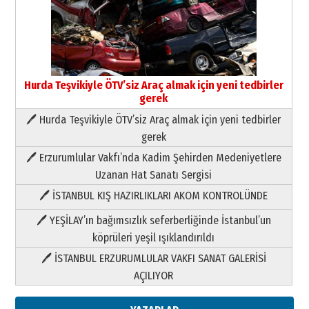
Hurda Teşvikiyle ÖTV’siz Araç almak için yeni tedbirler
gerek
🖊 Hurda Teşvikiyle ÖTV’siz Araç almak için yeni tedbirler
Neşat YALÇIN
gerek
Paranın Aile Kültüründeki Yeri
🖊 Erzurumlular Vakfı’nda Kadim Şehirden Medeniyetlere
03 Ağustos 2026 Pazartesi
Uzanan Hat Sanatı Sergisi
🖊 İSTANBUL KIŞ HAZIRLIKLARI AKOM KONTROLÜNDE
Yıldırım Gündoğdu
HAVVA’NIN ÜÇ KIZI
🖊 YEŞİLAY’ın bağımsızlık seferberliğinde İstanbul’un
09 Temmuz 2026 Perşembe
köprüleri yeşil ışıklandırıldı
🖊 İSTANBUL ERZURUMLULAR VAKFI SANAT GALERİSİ
Yusuf POLAT
AÇILIYOR
Şampiyonluk Sebahattin Şirin’e
yazar
11 Mayıs 2026 Pazartesi