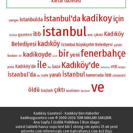
Kartal Gazetesi
kadikoy
İstanbul'da
için
istanbulda
yangin
istanbul
Kadıköy
ibb
gazetesi
çıkan
arac
turkiye
kadıköy
Belediyesi
İstanbul Büyükşehir Belediyesi
çarptı
fenerbahçe
bir
kadikoyde
yeni
baskan
iki
özel
ile
Kadıköy'de
Kadıköy’de
kaza
etti
polis
bu
yangın
Belediye
İstanbul
İstanbul’da
yaralı
kamerada
İBB
otomobil
trafik
en
ve
öldü
çıktı
başladı
tarafından
baskani
Kadıköy Gazetesİ - Kadıköy'den Haberler
kadikoygazetesi.com
© 2000-2026 TÜM HAKLARI SAKLIDIR.
Ana Sayfa
|
Gizlilik Politikası
|
Bize Ulaşın
sutest tabletli havuz suyu test kiti
|
strong cim ayirici 25 mt yesil
artsente.com
referencials.com
bahcehavuz.com
Acil Dişçi