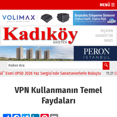
MENÜ ☰
ri UPSD 2026 Yaz Sergisi’nde Sanatseverlerle Buluştu
11:21
CHP Kad
VPN Kullanmanın Temel
Faydaları
Paylaş
Facebook
Twitter
LinkedIn
Pinterest
Email