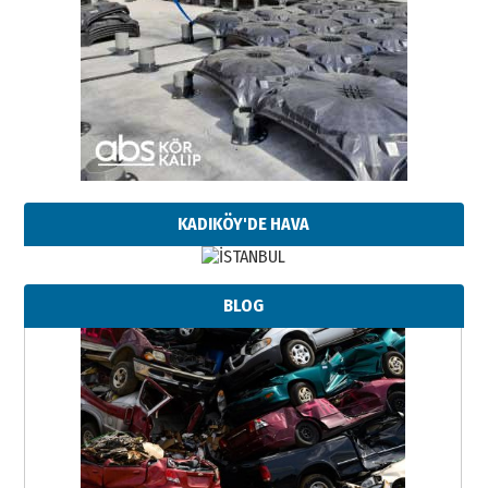
KADIKÖY'DE HAVA
BLOG
Neşat YALÇIN
Paranın Aile Kültüründeki Yeri
03 Ağustos 2026 Pazartesi
Yıldırım Gündoğdu
HAVVA’NIN ÜÇ KIZI