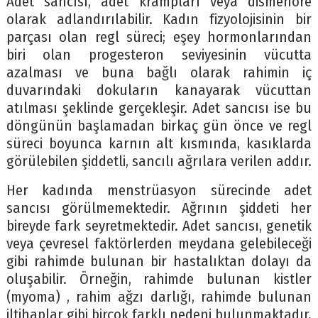
Adet sancısı, adet krampları veya dismenore
olarak adlandırılabilir. Kadın fizyolojisinin bir
parçası olan regl süreci; eşey hormonlarından
biri olan progesteron seviyesinin vücutta
azalması ve buna bağlı olarak rahimin iç
duvarındaki dokuların kanayarak vücuttan
atılması şeklinde gerçekleşir. Adet sancısı ise bu
döngünün başlamadan birkaç gün önce ve regl
süreci boyunca karnın alt kısmında, kasıklarda
görülebilen şiddetli, sancılı ağrılara verilen addır.
Her kadında menstrüasyon sürecinde adet
sancısı görülmemektedir. Ağrının şiddeti her
bireyde fark seyretmektedir. Adet sancısı, genetik
veya çevresel faktörlerden meydana gelebileceği
gibi rahimde bulunan bir hastalıktan dolayı da
oluşabilir. Örneğin, rahimde bulunan kistler
(myoma) , rahim ağzı darlığı, rahimde bulunan
iltihaplar gibi birçok farklı nedeni bulunmaktadır.