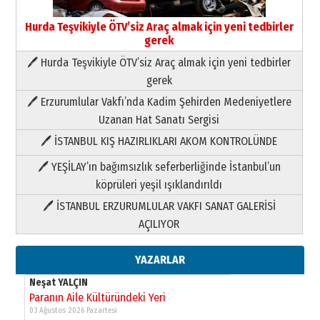
09 Temmuz 2026 Perşembe
Hurda Teşvikiyle ÖTV’siz Araç almak için yeni tedbirler
gerek
Yusuf POLAT
🖊 Hurda Teşvikiyle ÖTV’siz Araç almak için yeni tedbirler
Şampiyonluk Sebahattin Şirin’e
yazar
gerek
11 Mayıs 2026 Pazartesi
🖊 Erzurumlular Vakfı’nda Kadim Şehirden Medeniyetlere
Neşat YALÇIN
Uzanan Hat Sanatı Sergisi
Paranın Aile Kültüründeki Yeri
🖊 İSTANBUL KIŞ HAZIRLIKLARI AKOM KONTROLÜNDE
03 Ağustos 2026 Pazartesi
🖊 YEŞİLAY’ın bağımsızlık seferberliğinde İstanbul’un
köprüleri yeşil ışıklandırıldı
Yıldırım Gündoğdu
HAVVA’NIN ÜÇ KIZI
🖊 İSTANBUL ERZURUMLULAR VAKFI SANAT GALERİSİ
09 Temmuz 2026 Perşembe
AÇILIYOR
Yusuf POLAT
YAZARLAR
Şampiyonluk Sebahattin Şirin’e
yazar
11 Mayıs 2026 Pazartesi