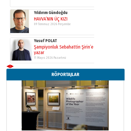
Neşat YALÇIN
Paranın Aile Kültüründeki Yeri
03 Ağustos 2026 Pazartesi
Yıldırım Gündoğdu
HAVVA’NIN ÜÇ KIZI
09 Temmuz 2026 Perşembe
Yusuf POLAT
Şampiyonluk Sebahattin Şirin’e
◀
▶
yazar
RÖPORTAJLAR
11 Mayıs 2026 Pazartesi