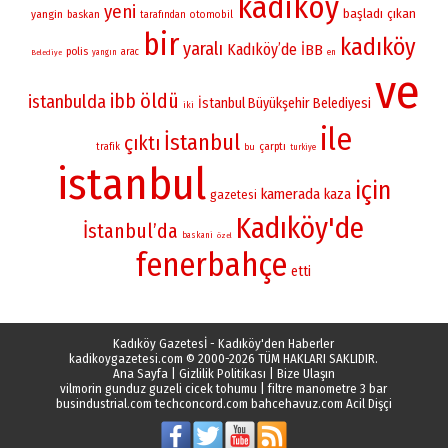
kadikoy
yeni
başladı
çıkan
yangin
baskan
otomobil
tarafından
bir
kadıköy
yaralı
Kadıköy’de
İBB
polis
arac
yangın
en
Belediye
ve
öldü
ibb
istanbulda
İstanbul Büyükşehir Belediyesi
iki
ile
İstanbul
çıktı
çarptı
trafik
bu
turkiye
istanbul
için
kamerada
kaza
gazetesi
Kadıköy'de
İstanbul’da
baskani
özel
fenerbahçe
etti
Kadıköy Gazetesİ - Kadıköy'den Haberler
kadikoygazetesi.com
© 2000-2026 TÜM HAKLARI SAKLIDIR.
Ana Sayfa
|
Gizlilik Politikası
|
Bize Ulaşın
vilmorin gunduz guzeli cicek tohumu
|
filtre manometre 3 bar
busindustrial.com
techconcord.com
bahcehavuz.com
Acil Dişçi