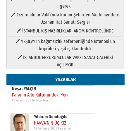
Neşat YALÇIN
gerek
Paranın Aile Kültüründeki Yeri
🖊 Erzurumlular Vakfı’nda Kadim Şehirden Medeniyetlere
03 Ağustos 2026 Pazartesi
Uzanan Hat Sanatı Sergisi
🖊 İSTANBUL KIŞ HAZIRLIKLARI AKOM KONTROLÜNDE
Yıldırım Gündoğdu
HAVVA’NIN ÜÇ KIZI
🖊 YEŞİLAY’ın bağımsızlık seferberliğinde İstanbul’un
09 Temmuz 2026 Perşembe
köprüleri yeşil ışıklandırıldı
🖊 İSTANBUL ERZURUMLULAR VAKFI SANAT GALERİSİ
Yusuf POLAT
AÇILIYOR
Şampiyonluk Sebahattin Şirin’e
yazar
11 Mayıs 2026 Pazartesi
YAZARLAR
Neşat YALÇIN
Paranın Aile Kültüründeki Yeri
03 Ağustos 2026 Pazartesi
Yıldırım Gündoğdu
HAVVA’NIN ÜÇ KIZI
09 Temmuz 2026 Perşembe