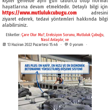
kişiler genelde aynı gün taburcu olup normal
hayatlarına devam etmektedir. Detaylı bilgi için
https://www.mutlulukcubugu.com
adresini
ziyaret ederek, tedavi yöntemleri hakkında bilgi
alabilirsiniz.
Etiketler:
Çare Olur Mu?
,
Ereksiyon Sorunu
,
Mutluluk Çubuğu
,
Nasıl Anlaşılır
,
ve
📆 13 Haziran 2022 Pazartesi 15:46 · 💬 0 yorum ·