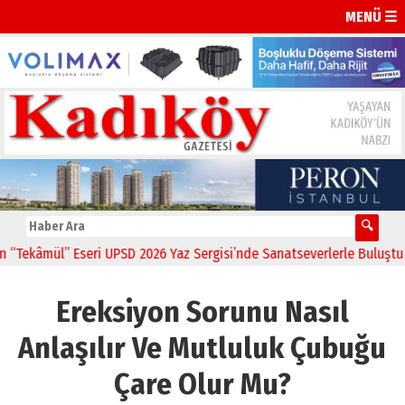
MENÜ ☰
kâmül” Eseri UPSD 2026 Yaz Sergisi’nde Sanatseverlerle Buluştu
11
Ereksiyon Sorunu Nasıl
Anlaşılır Ve Mutluluk Çubuğu
Çare Olur Mu?