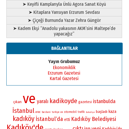
➤ Keyifli Kamplarıyla Ünlü Agora Sanat Köyü
➤ Kitaplara Yansıyan Erzurum Sevdası
➤ Çiçeği Burnunda Yazar Zehra Güngör
➤ Kadem Ekşi “Anadolu yakasının AKM’sini Maltepe’de
yapacağız”
BAĞLANTILAR
Yayın Grubumuz
Ekonomiklik
Erzurum Gazetesi
Kartal Gazetesi
ve
kadikoyde
yaralı
istanbulda
çıkan
gazetesi
İstanbul
kaza
başladı
otomobil
arac
trafik
baskani
turkiye
en
Belediye
kadıköy
İstanbul’da
Kadıköy Belediyesi
etti
Kadıköy'de
çıktı
yeni
Kadıköy’de