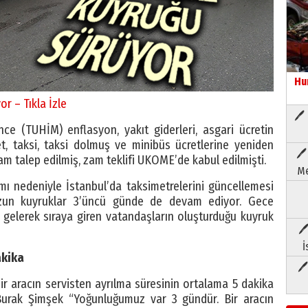
Hu
r – Tıkla İzle
🖊 
ce (TUHİM) enflasyon, yakıt giderleri, asgari ücretin
let, taksi, taksi dolmuş ve minibüs ücretlerine yeniden
🖊
m talep edilmiş, zam teklifi UKOME’de kabul edilmişti.
Me
mı nedeniyle İstanbul’da taksimetrelerini güncellemesi
 uzun kuyruklar 3’üncü günde de devam ediyor. Gece
 gelerek sıraya giren vatandaşların oluşturduğu kuyruk
🖊
İ
akika
🖊
ir aracın servisten ayrılma süresinin ortalama 5 dakika
 Burak Şimşek “Yoğunluğumuz var 3 gündür. Bir aracın