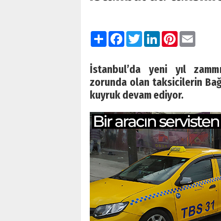
Paylaş
Facebook
Twitter
LinkedIn
Pinterest
Email
İstanbul’da yeni yıl zammı
zorunda olan taksicilerin Ba
kuyruk devam ediyor.