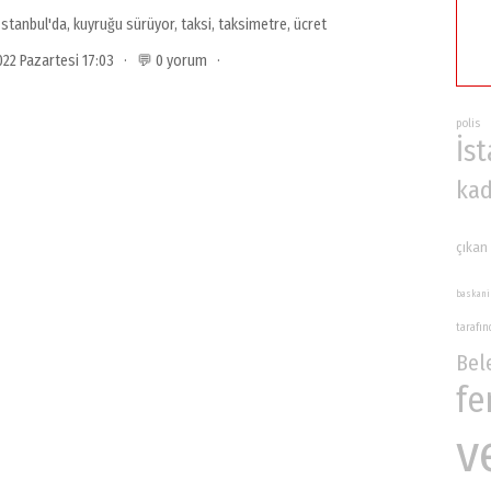
İstanbul'da
,
kuyruğu sürüyor
,
taksi
,
taksimetre
,
ücret
022 Pazartesi 17:03 · 💬 0 yorum ·
polis
İs
kad
çıkan
baskani
tarafı
Bel
fe
v