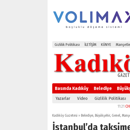
Gizlilik Politikası
İLETİŞİM
KÜNYE
Manşetle
Basında Kadıköy
Belediye
Büyük
Yazarlar
Video
Gizlilik Politikası
11:21
CHP Kadıköy İ
Kadıköy Gazetesi
»
Belediye
,
Büyükşehir
,
Genel
,
Manş
İstanbul’da taksim