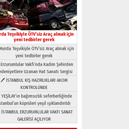
rda Teşvikiyle ÖTV’siz Araç almak için
yeni tedbirler gerek
Hurda Teşvikiyle ÖTV’siz Araç almak için
yeni tedbirler gerek
Neşat YALÇIN
 Erzurumlular Vakfı’nda Kadim Şehirden
Paranın Aile Kültüründeki Yeri
deniyetlere Uzanan Hat Sanatı Sergisi
03 Ağustos 2026 Pazartesi
🖊 İSTANBUL KIŞ HAZIRLIKLARI AKOM
KONTROLÜNDE
Yıldırım Gündoğdu
HAVVA’NIN ÜÇ KIZI
 YEŞİLAY’ın bağımsızlık seferberliğinde
09 Temmuz 2026 Perşembe
stanbul’un köprüleri yeşil ışıklandırıldı
 İSTANBUL ERZURUMLULAR VAKFI SANAT
Yusuf POLAT
GALERİSİ AÇILIYOR
Şampiyonluk Sebahattin
Şirin’e yazar