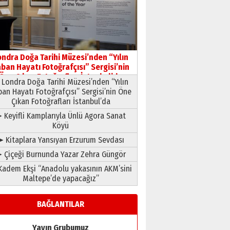
HAVVA’NIN ÜÇ KIZI
09 Temmuz 2026 Perşembe
Yusuf POLAT
Şampiyonluk Sebahattin
ondra Doğa Tarihi Müzesi’nden “Yılın
Şirin’e yazar
ban Hayatı Fotoğrafçısı” Sergisi’nin
11 Mayıs 2026 Pazartesi
Öne Çıkan Fotoğrafları İstanbul’da
Londra Doğa Tarihi Müzesi’nden “Yılın
ban Hayatı Fotoğrafçısı” Sergisi’nin Öne
Çıkan Fotoğrafları İstanbul’da
 Keyifli Kamplarıyla Ünlü Agora Sanat
Köyü
➤ Kitaplara Yansıyan Erzurum Sevdası
 Çiçeği Burnunda Yazar Zehra Güngör
adem Ekşi “Anadolu yakasının AKM’sini
Maltepe’de yapacağız”
BAĞLANTILAR
Yayın Grubumuz