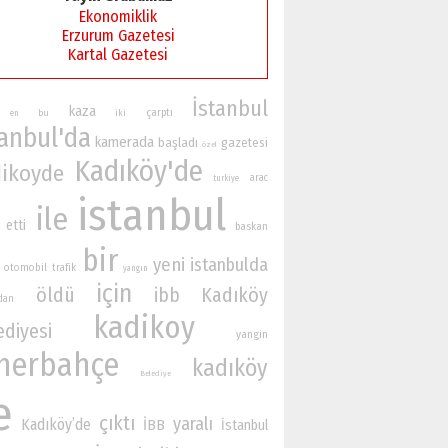
Ekonomiklik
Erzurum Gazetesi
Kartal Gazetesi
İstanbul
kaza
çarptı
bu
iki
en
tanbul'da
kamerada
başladı
gazetesi
özel
Kadıköy'de
ikoyde
arac
turkiye
istanbul
ile
etti
baskan
bir
yeni
istanbulda
otomobil
trafik
yangın
için
öldü
Kadıköy
ibb
ndan
kadikoy
ediyesi
yangin
nerbahçe
kadıköy
Belediye
e
çıktı
yaralı
Kadıköy’de
İBB
İstanbul