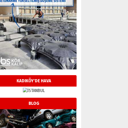
KADIKÖY'DE HAVA
BLOG