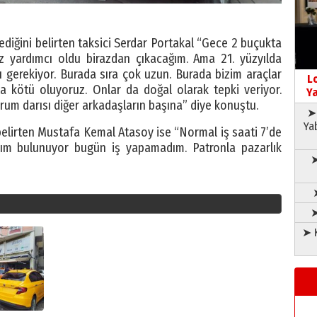
ediğini belirten taksici Serdar Portakal “Gece 2 buçukta
z yardımcı oldu birazdan çıkacağım. Ama 21. yüzyılda
gerekiyor. Burada sıra çok uzun. Burada bizim araçlar
L
a kötü oluyoruz. Onlar da doğal olarak tepki veriyor.
Ya
rum darısı diğer arkadaşların başına” diye konuştu.
➤ 
Ya
 belirten Mustafa Kemal Atasoy ise “Normal iş saati 7’de
ım bulunuyor bugün iş yapamadım. Patronla pazarlık
➤
➤
➤ K