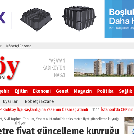
r
Nöbetçi Eczane
şehir
Eğitim
Ekonomi
Genel
Magazin
Politika
Sağlık
Uyarılar
Nöbetçi Eczane
lçe Başkanlığı’na Yasemin Özsaraç atandı
11:14
İstanbul’da CHP’nin 23 İlçe Başk
et
,
Sivil Toplum
,
Toplum
,
Yaşam
»
İstanbul’da taksimetre fiyat güncelleme kuyruğu
sürüyor
etre fiyat güncelleme kuyruğu