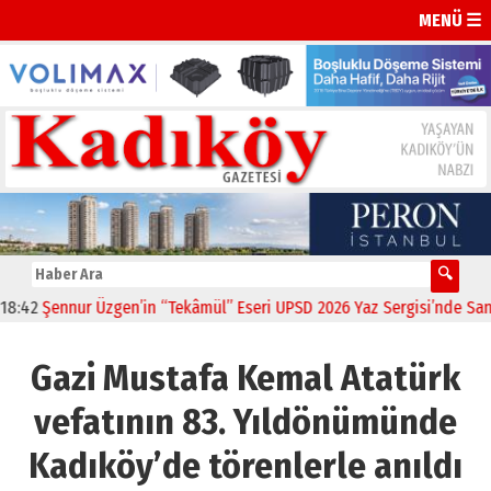
MENÜ ☰
ennur Üzgen’in “Tekâmül” Eseri UPSD 2026 Yaz Sergisi’nde Sanatsever
Gazi Mustafa Kemal Atatürk
vefatının 83. Yıldönümünde
Kadıköy’de törenlerle anıldı