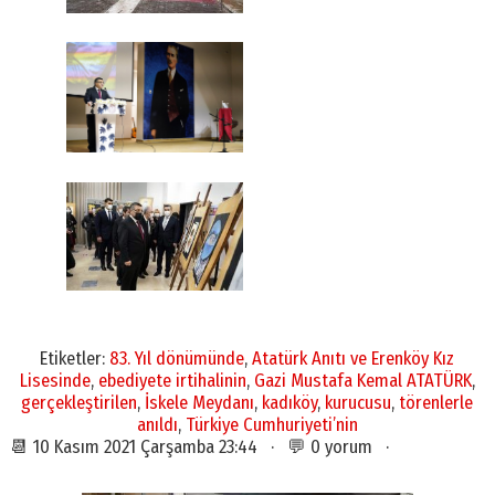
Etiketler:
83. Yıl dönümünde
,
Atatürk Anıtı ve Erenköy Kız
Lisesinde
,
ebediyete irtihalinin
,
Gazi Mustafa Kemal ATATÜRK
,
gerçekleştirilen
,
İskele Meydanı
,
kadıköy
,
kurucusu
,
törenlerle
anıldı
,
Türkiye Cumhuriyeti’nin
📆 10 Kasım 2021 Çarşamba 23:44 · 💬 0 yorum ·