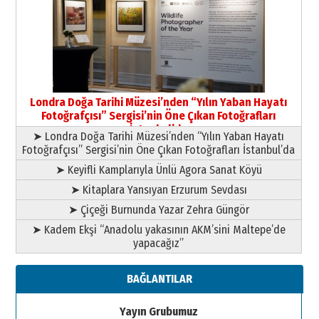
Yıldırım Gündoğdu
HAVVA’NIN ÜÇ KIZI
09 Temmuz 2026 Perşembe
Yusuf POLAT
Şampiyonluk Sebahattin Şirin’e
Londra Doğa Tarihi Müzesi’nden “Yılın Yaban Hayatı
yazar
Fotoğrafçısı” Sergisi’nin Öne Çıkan Fotoğrafları
11 Mayıs 2026 Pazartesi
İstanbul’da
➤ Londra Doğa Tarihi Müzesi’nden “Yılın Yaban Hayatı
Fotoğrafçısı” Sergisi’nin Öne Çıkan Fotoğrafları İstanbul’da
➤ Keyifli Kamplarıyla Ünlü Agora Sanat Köyü
➤ Kitaplara Yansıyan Erzurum Sevdası
➤ Çiçeği Burnunda Yazar Zehra Güngör
➤ Kadem Ekşi “Anadolu yakasının AKM’sini Maltepe’de
yapacağız”
BAĞLANTILAR
Yayın Grubumuz