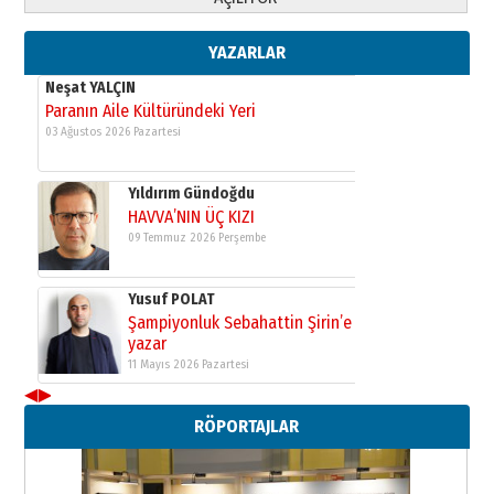
Şampiyonluk Sebahattin Şirin’e
yazar
11 Mayıs 2026 Pazartesi
YAZARLAR
Neşat YALÇIN
Paranın Aile Kültüründeki Yeri
03 Ağustos 2026 Pazartesi
Yıldırım Gündoğdu
HAVVA’NIN ÜÇ KIZI
09 Temmuz 2026 Perşembe
Yusuf POLAT
Şampiyonluk Sebahattin Şirin’e
yazar
11 Mayıs 2026 Pazartesi
◀
▶
Neşat YALÇIN
RÖPORTAJLAR
Paranın Aile Kültüründeki Yeri
03 Ağustos 2026 Pazartesi