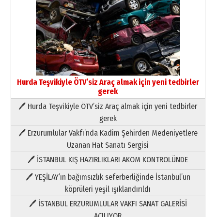
Hurda Teşvikiyle ÖTV’siz Araç almak için yeni tedbirler
gerek
🖊 Hurda Teşvikiyle ÖTV’siz Araç almak için yeni tedbirler
Neşat YALÇIN
gerek
Paranın Aile Kültüründeki Yeri
🖊 Erzurumlular Vakfı’nda Kadim Şehirden Medeniyetlere
03 Ağustos 2026 Pazartesi
Uzanan Hat Sanatı Sergisi
🖊 İSTANBUL KIŞ HAZIRLIKLARI AKOM KONTROLÜNDE
Yıldırım Gündoğdu
HAVVA’NIN ÜÇ KIZI
🖊 YEŞİLAY’ın bağımsızlık seferberliğinde İstanbul’un
09 Temmuz 2026 Perşembe
köprüleri yeşil ışıklandırıldı
🖊 İSTANBUL ERZURUMLULAR VAKFI SANAT GALERİSİ
Yusuf POLAT
AÇILIYOR