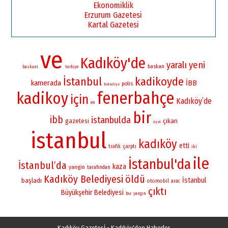
Ekonomiklik
Erzurum Gazetesi
Kartal Gazetesi
ve
Kadıköy'de
yaralı
yeni
baskan
baskani
turkiye
İstanbul
kadikoyde
kamerada
İBB
polis
Belediye
fenerbahçe
kadikoy
için
Kadıköy’de
en
bir
ibb
istanbulda
gazetesi
çıkan
özel
istanbul
kadıköy
etti
çarptı
trafik
iki
ile
İstanbul'da
İstanbul’da
kaza
yangin
tarafından
Kadıköy Belediyesi
öldü
İstanbul
başladı
otomobil
arac
çıktı
Büyükşehir Belediyesi
bu
yangın
Kadıköy Gazetesİ - Kadıköy'den Haberler