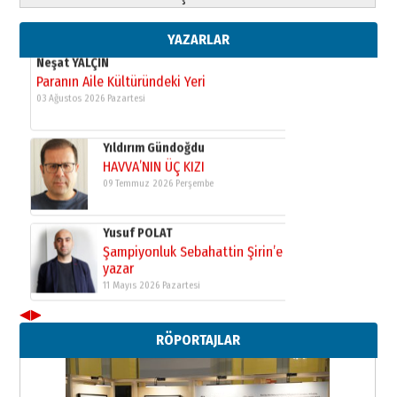
Şampiyonluk Sebahattin Şirin’e
yazar
11 Mayıs 2026 Pazartesi
YAZARLAR
Neşat YALÇIN
Paranın Aile Kültüründeki Yeri
03 Ağustos 2026 Pazartesi
Yıldırım Gündoğdu
HAVVA’NIN ÜÇ KIZI
09 Temmuz 2026 Perşembe
Yusuf POLAT
Şampiyonluk Sebahattin Şirin’e
yazar
11 Mayıs 2026 Pazartesi
◀
▶
RÖPORTAJLAR