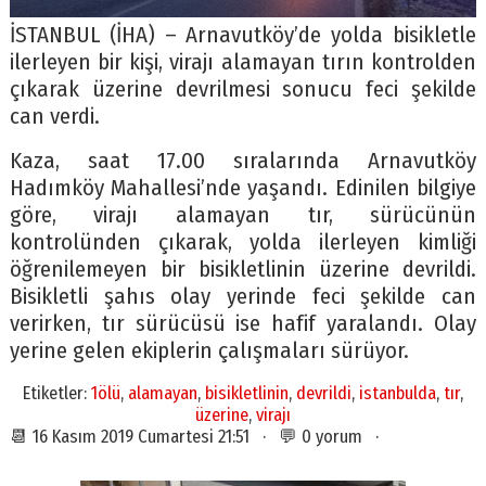
İSTANBUL (İHA) – Arnavutköy’de yolda bisikletle
ilerleyen bir kişi, virajı alamayan tırın kontrolden
çıkarak üzerine devrilmesi sonucu feci şekilde
can verdi.
Kaza, saat 17.00 sıralarında Arnavutköy
Hadımköy Mahallesi’nde yaşandı. Edinilen bilgiye
göre, virajı alamayan tır, sürücünün
kontrolünden çıkarak, yolda ilerleyen kimliği
öğrenilemeyen bir bisikletlinin üzerine devrildi.
Bisikletli şahıs olay yerinde feci şekilde can
verirken, tır sürücüsü ise hafif yaralandı. Olay
yerine gelen ekiplerin çalışmaları sürüyor.
Etiketler:
1ölü
,
alamayan
,
bisikletlinin
,
devrildi
,
istanbulda
,
tır
,
üzerine
,
virajı
📆 16 Kasım 2019 Cumartesi 21:51 · 💬 0 yorum ·