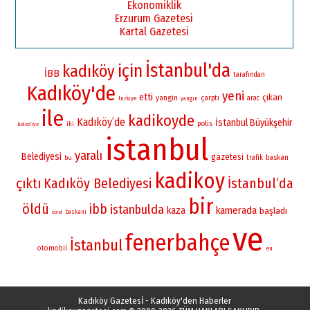
Ekonomiklik
Erzurum Gazetesi
Kartal Gazetesi
İstanbul'da
için
kadıköy
İBB
tarafından
Kadıköy'de
yeni
etti
çıkan
yangin
çarptı
arac
turkiye
yangın
ile
kadikoyde
Kadıköy’de
İstanbul Büyükşehir
polis
iki
Belediye
istanbul
yaralı
Belediyesi
gazetesi
baskan
bu
trafik
kadikoy
çıktı
Kadıköy Belediyesi
İstanbul’da
bir
öldü
ibb
istanbulda
kamerada
kaza
başladı
baskani
özel
ve
fenerbahçe
İstanbul
otomobil
en
Kadıköy Gazetesİ - Kadıköy'den Haberler