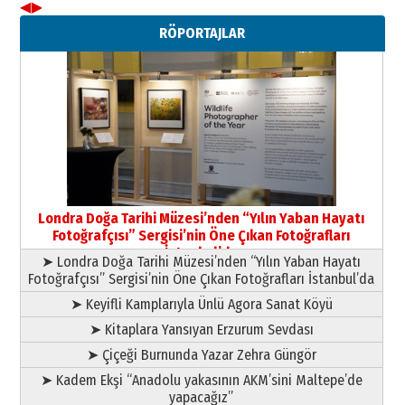
◀
▶
Neşat YALÇIN
RÖPORTAJLAR
Paranın Aile Kültüründeki Yeri
03 Ağustos 2026 Pazartesi
Yıldırım Gündoğdu
HAVVA’NIN ÜÇ KIZI
09 Temmuz 2026 Perşembe
Yusuf POLAT
Şampiyonluk Sebahattin Şirin’e
Londra Doğa Tarihi Müzesi’nden “Yılın Yaban Hayatı
yazar
Fotoğrafçısı” Sergisi’nin Öne Çıkan Fotoğrafları
11 Mayıs 2026 Pazartesi
İstanbul’da
➤ Londra Doğa Tarihi Müzesi’nden “Yılın Yaban Hayatı
Fotoğrafçısı” Sergisi’nin Öne Çıkan Fotoğrafları İstanbul’da
➤ Keyifli Kamplarıyla Ünlü Agora Sanat Köyü
➤ Kitaplara Yansıyan Erzurum Sevdası
➤ Çiçeği Burnunda Yazar Zehra Güngör
➤ Kadem Ekşi “Anadolu yakasının AKM’sini Maltepe’de
yapacağız”