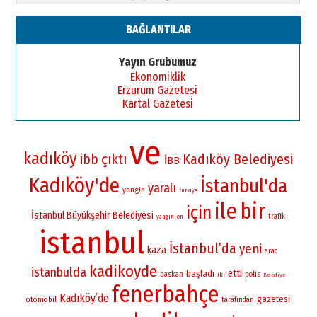
BAĞLANTILAR
Yayın Grubumuz
Ekonomiklik
Erzurum Gazetesi
Kartal Gazetesi
ve
kadıköy
çıktı
Kadıköy Belediyesi
ibb
İBB
Kadıköy'de
İstanbul'da
yaralı
yangin
turkiye
ile
bir
için
İstanbul Büyükşehir Belediyesi
trafik
yangın
en
istanbul
İstanbul’da
yeni
kaza
arac
kadikoyde
istanbulda
etti
başladı
baskan
polis
iki
Belediye
fenerbahçe
Kadıköy’de
gazetesi
otomobil
tarafından