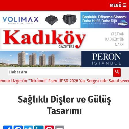
MENÜ ☰
r Üzgen’in “Tekâmül” Eseri UPSD 2026 Yaz Sergisi’nde Sanatseverlerl
Sağlıklı Dişler ve Gülüş
Tasarımı
Paylaş
Facebook
Twitter
LinkedIn
Pinterest
Email