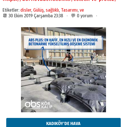
Etiketler:
disler
,
Gülüş
,
sağlıklı
,
Tasarımı
,
ve
📆 30 Ekim 2019 Çarşamba 23:38 · 💬 0 yorum ·
KADIKÖY'DE HAVA