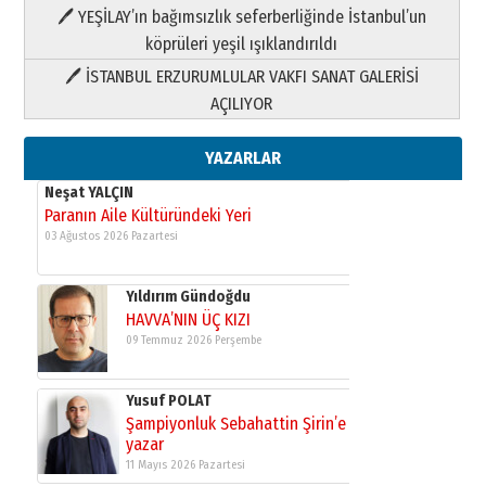
HAVVA’NIN ÜÇ KIZI
🖊 YEŞİLAY’ın bağımsızlık seferberliğinde İstanbul’un
09 Temmuz 2026 Perşembe
köprüleri yeşil ışıklandırıldı
🖊 İSTANBUL ERZURUMLULAR VAKFI SANAT GALERİSİ
Yusuf POLAT
AÇILIYOR
Şampiyonluk Sebahattin Şirin’e
yazar
11 Mayıs 2026 Pazartesi
YAZARLAR
Neşat YALÇIN
Paranın Aile Kültüründeki Yeri
03 Ağustos 2026 Pazartesi
Yıldırım Gündoğdu
HAVVA’NIN ÜÇ KIZI
09 Temmuz 2026 Perşembe
Yusuf POLAT
Şampiyonluk Sebahattin Şirin’e
yazar
11 Mayıs 2026 Pazartesi