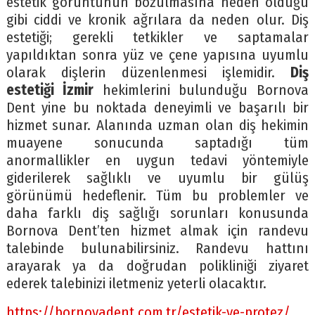
estetik görüntünün bozulmasına neden olduğu
gibi ciddi ve kronik ağrılara da neden olur. Diş
estetiği; gerekli tetkikler ve saptamalar
yapıldıktan sonra yüz ve çene yapısına uyumlu
olarak dişlerin düzenlenmesi işlemidir.
Diş
estetiği İzmir
hekimlerini bulunduğu Bornova
Dent yine bu noktada deneyimli ve başarılı bir
hizmet sunar. Alanında uzman olan diş hekimin
muayene sonucunda saptadığı tüm
anormallikler en uygun tedavi yöntemiyle
giderilerek sağlıklı ve uyumlu bir gülüş
görünümü hedeflenir. Tüm bu problemler ve
daha farklı diş sağlığı sorunları konusunda
Bornova Dent’ten hizmet almak için randevu
talebinde bulunabilirsiniz. Randevu hattını
arayarak ya da doğrudan polikliniği ziyaret
ederek talebinizi iletmeniz yeterli olacaktır.
https://bornovadent.com.tr/estetik-ve-protez/