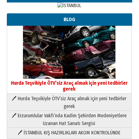
BLOG
Hurda Teşvikiyle ÖTV’siz Araç almak için yeni tedbirler
gerek
🖊 Hurda Teşvikiyle ÖTV’siz Araç almak için yeni tedbirler
Neşat YALÇIN
gerek
Paranın Aile Kültüründeki Yeri
🖊 Erzurumlular Vakfı’nda Kadim Şehirden Medeniyetlere
03 Ağustos 2026 Pazartesi
Uzanan Hat Sanatı Sergisi
🖊 İSTANBUL KIŞ HAZIRLIKLARI AKOM KONTROLÜNDE
Yıldırım Gündoğdu