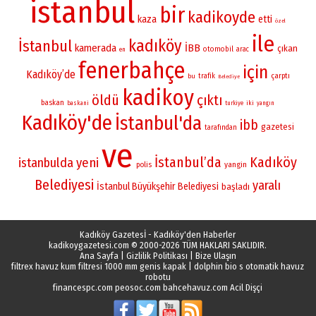
istanbul
bir
kadikoyde
kaza
etti
özel
ile
kadıköy
İstanbul
kamerada
İBB
çıkan
otomobil
arac
en
fenerbahçe
için
Kadıköy’de
çarptı
bu
trafik
Belediye
kadikoy
öldü
çıktı
baskan
iki
baskani
turkiye
yangın
Kadıköy'de
İstanbul'da
ibb
gazetesi
tarafından
ve
İstanbul’da
Kadıköy
istanbulda
yeni
yangin
polis
Belediyesi
yaralı
İstanbul Büyükşehir Belediyesi
başladı
Kadıköy Gazetesİ - Kadıköy'den Haberler
kadikoygazetesi.com
© 2000-2026 TÜM HAKLARI SAKLIDIR.
Ana Sayfa
|
Gizlilik Politikası
|
Bize Ulaşın
filtrex havuz kum filtresi 1000 mm genis kapak
|
dolphin bio s otomatik havuz
robotu
financespc.com
peosoc.com
bahcehavuz.com
Acil Dişçi