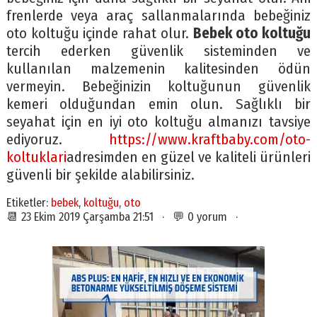
frenlerde veya araç sallanmalarında bebeğiniz
oto koltuğu içinde rahat olur.
Bebek oto koltuğu
tercih ederken güvenlik sisteminden ve
kullanılan malzemenin kalitesinden ödün
vermeyin. Bebeğinizin koltuğunun güvenlik
kemeri olduğundan emin olun. Sağlıklı bir
seyahat için en iyi oto koltuğu almanızı tavsiye
ediyoruz.
https://www.kraftbaby.com/oto-
koltuklari
adresimden en güzel ve kaliteli ürünleri
güvenli bir şekilde alabilirsiniz.
Etiketler:
bebek
,
koltuğu
,
oto
📆 23 Ekim 2019 Çarşamba 21:51 · 💬 0 yorum ·