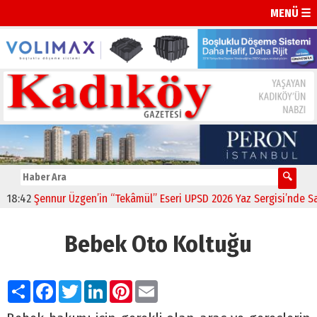
MENÜ ☰
:42
Şennur Üzgen’in “Tekâmül” Eseri UPSD 2026 Yaz Sergisi’nde Sanats
Bebek Oto Koltuğu
Paylaş
Facebook
Twitter
LinkedIn
Pinterest
Email