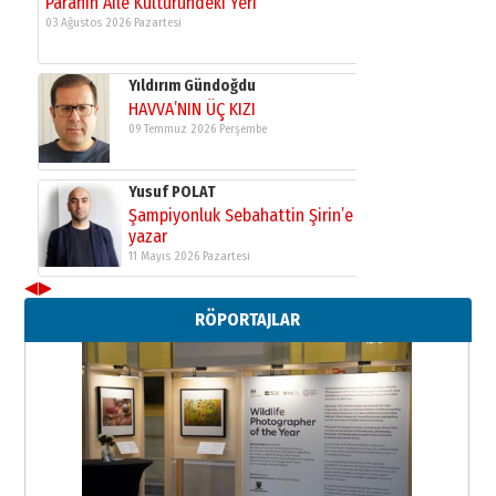
Neşat YALÇIN
Paranın Aile Kültüründeki Yeri
03 Ağustos 2026 Pazartesi
Yıldırım Gündoğdu
HAVVA’NIN ÜÇ KIZI
09 Temmuz 2026 Perşembe
Yusuf POLAT
Şampiyonluk Sebahattin Şirin’e
yazar
11 Mayıs 2026 Pazartesi
◀
▶
RÖPORTAJLAR