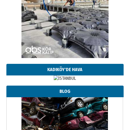
KADIKÖY'DE HAVA
BLOG
Neşat YALÇIN
Paranın Aile Kültüründeki Yeri
03 Ağustos 2026 Pazartesi
Yıldırım Gündoğdu
HAVVA’NIN ÜÇ KIZI