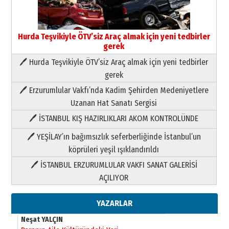
09 Temmuz 2026 Perşembe
Yusuf POLAT
Hurda Teşvikiyle ÖTV’siz Araç almak için yeni tedbirler
Şampiyonluk Sebahattin Şirin’e
gerek
yazar
🖊 Hurda Teşvikiyle ÖTV’siz Araç almak için yeni tedbirler
11 Mayıs 2026 Pazartesi
gerek
Neşat YALÇIN
🖊 Erzurumlular Vakfı’nda Kadim Şehirden Medeniyetlere
Paranın Aile Kültüründeki Yeri
Uzanan Hat Sanatı Sergisi
03 Ağustos 2026 Pazartesi
🖊 İSTANBUL KIŞ HAZIRLIKLARI AKOM KONTROLÜNDE
Yıldırım Gündoğdu
🖊 YEŞİLAY’ın bağımsızlık seferberliğinde İstanbul’un
HAVVA’NIN ÜÇ KIZI
köprüleri yeşil ışıklandırıldı
09 Temmuz 2026 Perşembe
🖊 İSTANBUL ERZURUMLULAR VAKFI SANAT GALERİSİ
AÇILIYOR
Yusuf POLAT
Şampiyonluk Sebahattin Şirin’e
yazar
YAZARLAR
11 Mayıs 2026 Pazartesi