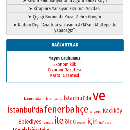
➤ Keyifli Kamplarıyla Ünlü Agora Sanat Köyü
➤ Kitaplara Yansıyan Erzurum Sevdası
➤ Çiçeği Burnunda Yazar Zehra Güngör
➤ Kadem Ekşi “Anadolu yakasının AKM’sini Maltepe’de
yapacağız”
BAĞLANTILAR
Yayın Grubumuz
Ekonomiklik
Erzurum Gazetesi
Kartal Gazetesi
ve
İstanbul’da
kamerada
etti
iki
Belediye
fenerbahçe
İstanbul'da
Kadıköy
çarptı
bu
ile
için
Belediyesi
öldü
yangin
trafik
baskani
özel