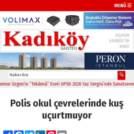
MENÜ ☰
r Üzgen’in “Tekâmül” Eseri UPSD 2026 Yaz Sergisi’nde Sanatseverlerl
Polis okul çevrelerinde kuş
uçurtmuyor
Paylaş
Facebook
Twitter
LinkedIn
Pinterest
Email