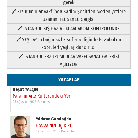
Neşat YALÇIN
gerek
Paranın Aile Kültüründeki Yeri
🖊 Erzurumlular Vakfı’nda Kadim Şehirden Medeniyetlere
03 Ağustos 2026 Pazartesi
Uzanan Hat Sanatı Sergisi
🖊 İSTANBUL KIŞ HAZIRLIKLARI AKOM KONTROLÜNDE
Yıldırım Gündoğdu
HAVVA’NIN ÜÇ KIZI
🖊 YEŞİLAY’ın bağımsızlık seferberliğinde İstanbul’un
09 Temmuz 2026 Perşembe
köprüleri yeşil ışıklandırıldı
🖊 İSTANBUL ERZURUMLULAR VAKFI SANAT GALERİSİ
Yusuf POLAT
AÇILIYOR
Şampiyonluk Sebahattin Şirin’e
yazar
11 Mayıs 2026 Pazartesi
YAZARLAR
Neşat YALÇIN
Paranın Aile Kültüründeki Yeri
03 Ağustos 2026 Pazartesi
Yıldırım Gündoğdu
HAVVA’NIN ÜÇ KIZI
09 Temmuz 2026 Perşembe