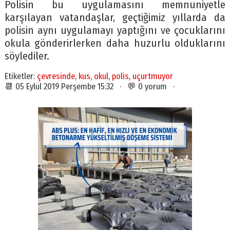
Polisin bu uygulamasını memnuniyetle
karşılayan vatandaşlar, geçtiğimiz yıllarda da
polisin aynı uygulamayı yaptığını ve çocuklarını
okula gönderirlerken daha huzurlu olduklarını
söylediler.
Etiketler:
çevresinde
,
kus
,
okul
,
polis
,
uçurtmuyor
📆 05 Eylül 2019 Perşembe 15:32 · 💬 0 yorum ·