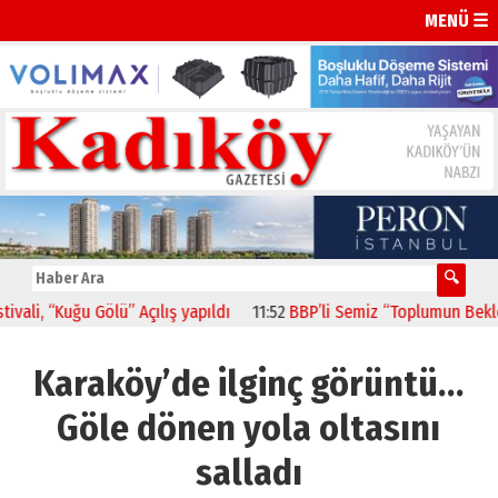
MENÜ ☰
, “Kuğu Gölü” Açılış yapıldı
11:52
BBP’li Semiz “Toplumun Beklentis
Karaköy’de ilginç görüntü…
Göle dönen yola oltasını
salladı