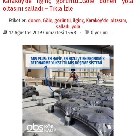
Karaköy’de ilginç görüntü…Göle dönen yola
oltasını salladı – Tıkla İzle
Etiketler:
donen
,
Göle
,
görüntü
,
ilginç
,
Karaköy'de
,
oltasını
,
salladı
,
yola
📆 17 Ağustos 2019 Cumartesi 15:48 · 💬 0 yorum ·