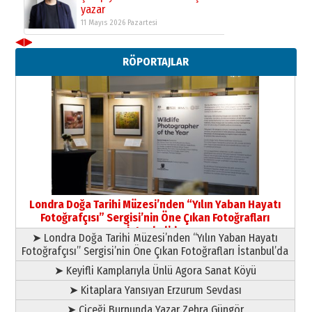
yazar
11 Mayıs 2026 Pazartesi
◀
▶
Neşat YALÇIN
RÖPORTAJLAR
Paranın Aile Kültüründeki Yeri
03 Ağustos 2026 Pazartesi
Yıldırım Gündoğdu
HAVVA’NIN ÜÇ KIZI
09 Temmuz 2026 Perşembe
Yusuf POLAT
Şampiyonluk Sebahattin Şirin’e
Londra Doğa Tarihi Müzesi’nden “Yılın Yaban Hayatı
yazar
Fotoğrafçısı” Sergisi’nin Öne Çıkan Fotoğrafları
11 Mayıs 2026 Pazartesi
İstanbul’da
➤ Londra Doğa Tarihi Müzesi’nden “Yılın Yaban Hayatı
Fotoğrafçısı” Sergisi’nin Öne Çıkan Fotoğrafları İstanbul’da
➤ Keyifli Kamplarıyla Ünlü Agora Sanat Köyü
➤ Kitaplara Yansıyan Erzurum Sevdası
➤ Çiçeği Burnunda Yazar Zehra Güngör