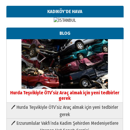
KADIKÖY'DE HAVA
BLOG
Hurda Teşvikiyle ÖTV’siz Araç almak için yeni tedbirler
gerek
🖊 Hurda Teşvikiyle ÖTV’siz Araç almak için yeni tedbirler
Neşat YALÇIN
gerek
Paranın Aile Kültüründeki Yeri
🖊 Erzurumlular Vakfı’nda Kadim Şehirden Medeniyetlere
03 Ağustos 2026 Pazartesi