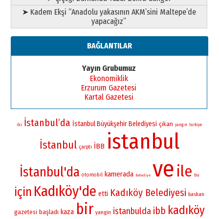
➤ Kadem Ekşi “Anadolu yakasının AKM’sini Maltepe’de
yapacağız”
BAĞLANTILAR
Yayın Grubumuz
Ekonomiklik
Erzurum Gazetesi
Kartal Gazetesi
İstanbul’da
İstanbul Büyükşehir Belediyesi
çıkan
iki
yangın
turkiye
istanbul
İstanbul
İBB
çarptı
ve
ile
İstanbul'da
kamerada
otomobil
bu
Belediye
Kadıköy'de
için
Kadıköy Belediyesi
etti
baskan
bir
kadıköy
ibb
istanbulda
kaza
gazetesi
başladı
yangin