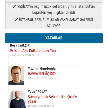
HAVVA’NIN ÜÇ KIZI
🖊 YEŞİLAY’ın bağımsızlık seferberliğinde İstanbul’un
09 Temmuz 2026 Perşembe
köprüleri yeşil ışıklandırıldı
🖊 İSTANBUL ERZURUMLULAR VAKFI SANAT GALERİSİ
Yusuf POLAT
AÇILIYOR
Şampiyonluk Sebahattin Şirin’e
yazar
11 Mayıs 2026 Pazartesi
YAZARLAR
Neşat YALÇIN
Paranın Aile Kültüründeki Yeri
03 Ağustos 2026 Pazartesi
Yıldırım Gündoğdu
HAVVA’NIN ÜÇ KIZI
09 Temmuz 2026 Perşembe
Yusuf POLAT
Şampiyonluk Sebahattin Şirin’e
yazar
11 Mayıs 2026 Pazartesi