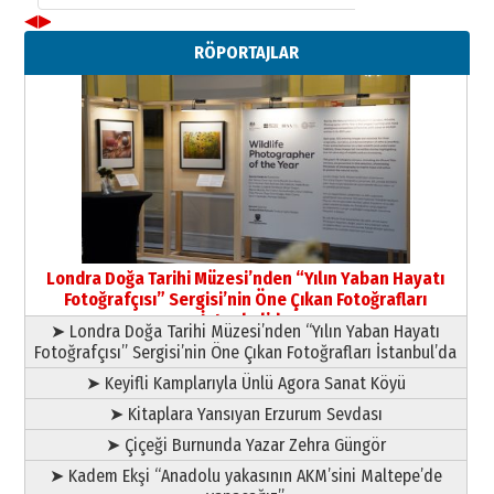
◀
▶
Neşat YALÇIN
RÖPORTAJLAR
Paranın Aile Kültüründeki Yeri
03 Ağustos 2026 Pazartesi
Yıldırım Gündoğdu
HAVVA’NIN ÜÇ KIZI
09 Temmuz 2026 Perşembe
Yusuf POLAT
Şampiyonluk Sebahattin Şirin’e
Londra Doğa Tarihi Müzesi’nden “Yılın Yaban Hayatı
yazar
Fotoğrafçısı” Sergisi’nin Öne Çıkan Fotoğrafları
11 Mayıs 2026 Pazartesi
İstanbul’da
➤ Londra Doğa Tarihi Müzesi’nden “Yılın Yaban Hayatı
Fotoğrafçısı” Sergisi’nin Öne Çıkan Fotoğrafları İstanbul’da
➤ Keyifli Kamplarıyla Ünlü Agora Sanat Köyü
➤ Kitaplara Yansıyan Erzurum Sevdası
➤ Çiçeği Burnunda Yazar Zehra Güngör
➤ Kadem Ekşi “Anadolu yakasının AKM’sini Maltepe’de