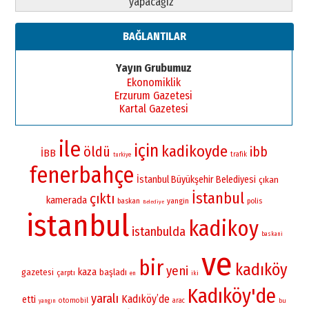
yapacağız”
BAĞLANTILAR
Yayın Grubumuz
Ekonomiklik
Erzurum Gazetesi
Kartal Gazetesi
ile
için
kadikoyde
öldü
ibb
İBB
trafik
turkiye
fenerbahçe
İstanbul Büyükşehir Belediyesi
çıkan
İstanbul
çıktı
kamerada
yangin
baskan
polis
Belediye
istanbul
kadikoy
istanbulda
baskani
ve
bir
kadıköy
yeni
kaza
gazetesi
başladı
çarptı
iki
en
Kadıköy'de
yaralı
Kadıköy’de
etti
otomobil
arac
bu
yangın