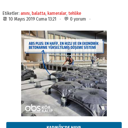
Etiketler:
anını
,
balatta
,
kameralar
,
tehlike
📆 10 Mayıs 2019 Cuma 13:21 · 💬 0 yorum ·
KADIKÖY'DE HAVA