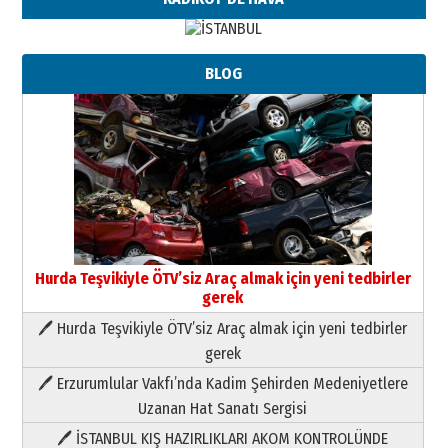
BLOG
Hurda Teşvikiyle ÖTV’siz Araç almak için yeni tedbirler
gerek
🖊 Hurda Teşvikiyle ÖTV’siz Araç almak için yeni tedbirler
Neşat YALÇIN
gerek
Paranın Aile Kültüründeki Yeri
🖊 Erzurumlular Vakfı’nda Kadim Şehirden Medeniyetlere
03 Ağustos 2026 Pazartesi
Uzanan Hat Sanatı Sergisi
🖊 İSTANBUL KIŞ HAZIRLIKLARI AKOM KONTROLÜNDE
Yıldırım Gündoğdu