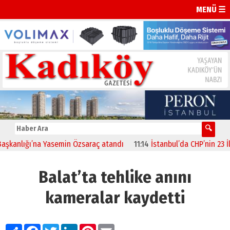
MENÜ ☰
anlığı’na Yasemin Özsaraç atandı
11:14
İstanbul’da CHP’nin 23 İlçe 
Balat’ta tehlike anını
kameralar kaydetti
Paylaş
Facebook
Twitter
LinkedIn
Pinterest
Email