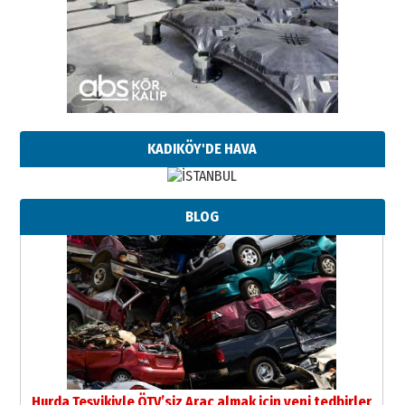
KADIKÖY'DE HAVA
BLOG
Hurda Teşvikiyle ÖTV’siz Araç almak için yeni tedbirler