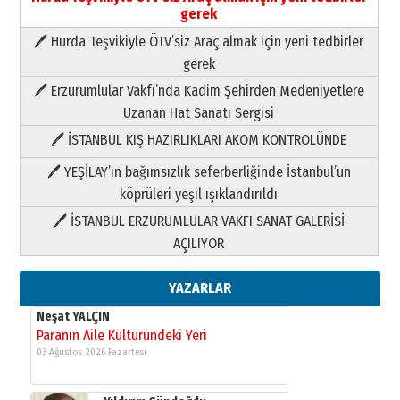
gerek
🖊 Hurda Teşvikiyle ÖTV’siz Araç almak için yeni tedbirler
Neşat YALÇIN
gerek
Paranın Aile Kültüründeki Yeri
🖊 Erzurumlular Vakfı’nda Kadim Şehirden Medeniyetlere
03 Ağustos 2026 Pazartesi
Uzanan Hat Sanatı Sergisi
🖊 İSTANBUL KIŞ HAZIRLIKLARI AKOM KONTROLÜNDE
Yıldırım Gündoğdu
HAVVA’NIN ÜÇ KIZI
🖊 YEŞİLAY’ın bağımsızlık seferberliğinde İstanbul’un
09 Temmuz 2026 Perşembe
köprüleri yeşil ışıklandırıldı
🖊 İSTANBUL ERZURUMLULAR VAKFI SANAT GALERİSİ
Yusuf POLAT
AÇILIYOR
Şampiyonluk Sebahattin Şirin’e
yazar
11 Mayıs 2026 Pazartesi
YAZARLAR
Neşat YALÇIN
Paranın Aile Kültüründeki Yeri
03 Ağustos 2026 Pazartesi