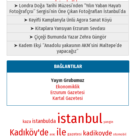
İstanbul’da
➤ Londra Doğa Tarihi Müzesi’nden “Yılın Yaban Hayatı
Fotoğrafçısı” Sergisi’nin Öne Çıkan Fotoğrafları İstanbul’da
➤ Keyifli Kamplarıyla Ünlü Agora Sanat Köyü
➤ Kitaplara Yansıyan Erzurum Sevdası
➤ Çiçeği Burnunda Yazar Zehra Güngör
➤ Kadem Ekşi “Anadolu yakasının AKM’sini Maltepe’de
yapacağız”
BAĞLANTILAR
Yayın Grubumuz
Ekonomiklik
Erzurum Gazetesi
Kartal Gazetesi
istanbul
istanbulda
kaza
yangin
ile
Kadıköy'de
kadikoyde
gazetesi
otomobil
arac