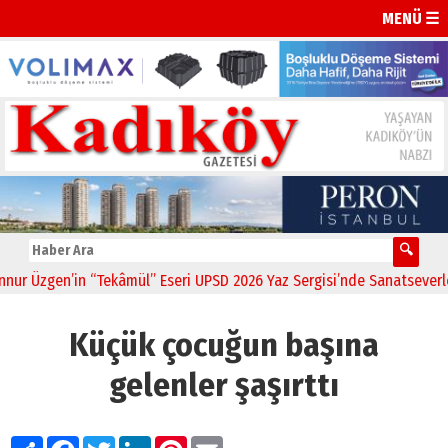
MENÜ ☰
Üzgen’in “Tekâmül” Eseri UPSD 2026 Yaz Sergisi’nde Sanatseverlerle 
Küçük çocuğun başına
gelenler şaşırttı
Paylaş
Facebook
Twitter
LinkedIn
Pinterest
Email