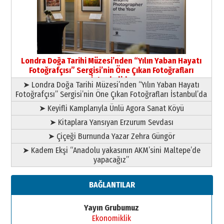
HAVVA’NIN ÜÇ KIZI
09 Temmuz 2026 Perşembe
Yusuf POLAT
Şampiyonluk Sebahattin Şirin’e
Londra Doğa Tarihi Müzesi’nden “Yılın Yaban Hayatı
yazar
Fotoğrafçısı” Sergisi’nin Öne Çıkan Fotoğrafları
11 Mayıs 2026 Pazartesi
İstanbul’da
➤ Londra Doğa Tarihi Müzesi’nden “Yılın Yaban Hayatı
Fotoğrafçısı” Sergisi’nin Öne Çıkan Fotoğrafları İstanbul’da
➤ Keyifli Kamplarıyla Ünlü Agora Sanat Köyü
➤ Kitaplara Yansıyan Erzurum Sevdası
➤ Çiçeği Burnunda Yazar Zehra Güngör
➤ Kadem Ekşi “Anadolu yakasının AKM’sini Maltepe’de
yapacağız”
BAĞLANTILAR
Yayın Grubumuz
Ekonomiklik