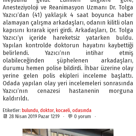
Anesteziyoloji ve Reanimasyon Uzmanı Dr. Tolga
Yazıcı’dan (41) yaklaşık 4 saat boyunca haber
alamayan çalışma arkadaşları, odanın kilitli olan
kapısını kırarak içeri girdi. Arkadaşları, Dr. Tolga
Yazıcı’yı içeride hareketsiz yatarken buldu.
Yapılan kontrolde doktorun hayatını kaybettiği
belirlendi. Yazıcı’nın intihar etmiş
olabileceğinden şüphelenen arkadaşları,
durumu hemen polise bildirdi. İhbar üzerine olay
yerine gelen polis ekipleri inceleme başlattı.
Odada yapılan olay yeri incelemeleri sonrasında
Yazıcı’nın cenazesi hastanenin morguna
kaldırıldı.
Etiketler:
bulundu
,
doktor
,
kocaeli
,
odasında
📆 28 Nisan 2019 Pazar 12:19 · 💬 0 yorum ·