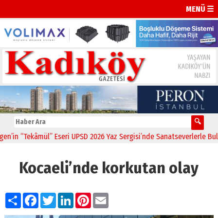
MENÜ ☰
n “Tekâmül” Eseri UPSD 2026 Yaz Sergisi’nde Sanatseverlerle Buluştu
Kocaeli’nde korkutan olay
Paylaş
Facebook
Twitter
LinkedIn
Pinterest
Email