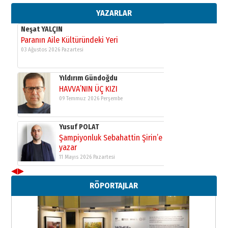
yazar
11 Mayıs 2026 Pazartesi
YAZARLAR
Neşat YALÇIN
Paranın Aile Kültüründeki Yeri
03 Ağustos 2026 Pazartesi
Yıldırım Gündoğdu
HAVVA’NIN ÜÇ KIZI
09 Temmuz 2026 Perşembe
Yusuf POLAT
Şampiyonluk Sebahattin Şirin’e
yazar
11 Mayıs 2026 Pazartesi
◀
▶
Neşat YALÇIN
RÖPORTAJLAR
Paranın Aile Kültüründeki Yeri
03 Ağustos 2026 Pazartesi
Yıldırım Gündoğdu