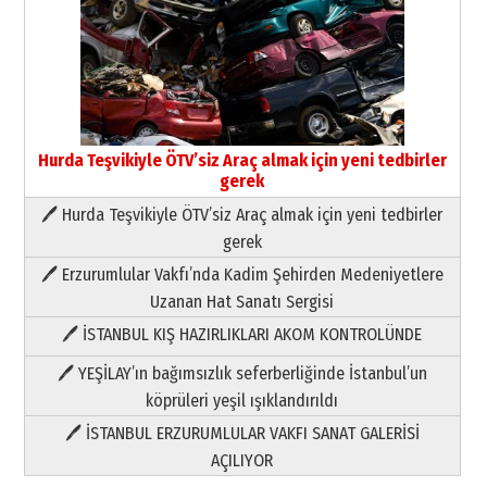
Hurda Teşvikiyle ÖTV’siz Araç almak için yeni tedbirler
gerek
🖊 Hurda Teşvikiyle ÖTV’siz Araç almak için yeni tedbirler
Neşat YALÇIN
gerek
Paranın Aile Kültüründeki Yeri
🖊 Erzurumlular Vakfı’nda Kadim Şehirden Medeniyetlere
03 Ağustos 2026 Pazartesi
Uzanan Hat Sanatı Sergisi
🖊 İSTANBUL KIŞ HAZIRLIKLARI AKOM KONTROLÜNDE
Yıldırım Gündoğdu
HAVVA’NIN ÜÇ KIZI
🖊 YEŞİLAY’ın bağımsızlık seferberliğinde İstanbul’un
09 Temmuz 2026 Perşembe
köprüleri yeşil ışıklandırıldı
🖊 İSTANBUL ERZURUMLULAR VAKFI SANAT GALERİSİ
Yusuf POLAT
AÇILIYOR
Şampiyonluk Sebahattin Şirin’e