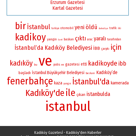
Erzurum Gazetesi
Kartal Gazetesi
bir
İstanbul
öldü
yeni
otomobil
trafik
iki
turkiye
Belediye
kadikoy
çıktı
yaralı
yangin
baskan
arac
tarafından
özel
için
İstanbul’da
Kadıköy Belediyesi
İBB
çarptı
ve
kadıköy
kadikoyde
ibb
etti
gazetesi
polis
bu
en
Kadıköy’de
İstanbul Büyükşehir Belediyesi
başladı
baskani
fenerbahçe
İstanbul'da
kamerada
kaza
yangın
ile
Kadıköy'de
istanbulda
çıkan
istanbul
Kadıköy Gazetesİ - Kadıköy'den Haberler