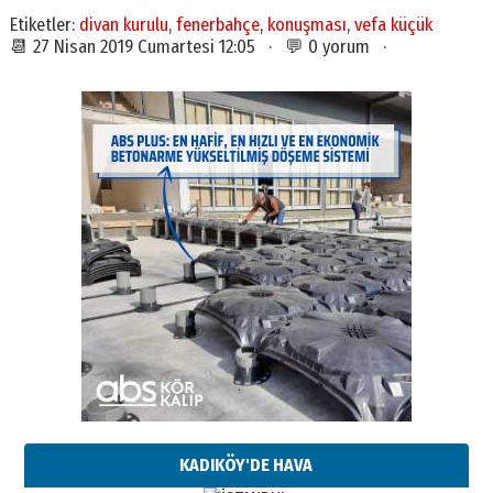
Etiketler:
divan kurulu
,
fenerbahçe
,
konuşması
,
vefa küçük
📆 27 Nisan 2019 Cumartesi 12:05 · 💬 0 yorum ·
KADIKÖY'DE HAVA