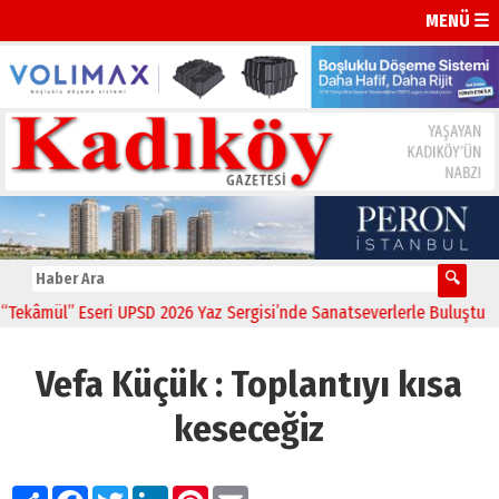
MENÜ ☰
âmül” Eseri UPSD 2026 Yaz Sergisi’nde Sanatseverlerle Buluştu
11:
Vefa Küçük : Toplantıyı kısa
keseceğiz
Paylaş
Facebook
Twitter
LinkedIn
Pinterest
Email