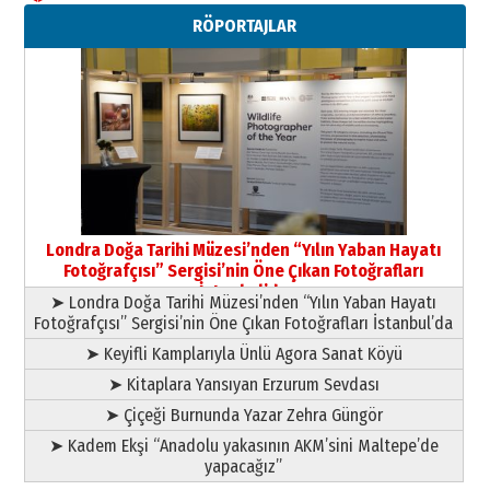
Neşat YALÇIN
RÖPORTAJLAR
Paranın Aile Kültüründeki Yeri
03 Ağustos 2026 Pazartesi
Yıldırım Gündoğdu
HAVVA’NIN ÜÇ KIZI
09 Temmuz 2026 Perşembe
Yusuf POLAT
Şampiyonluk Sebahattin Şirin’e
Londra Doğa Tarihi Müzesi’nden “Yılın Yaban Hayatı
yazar
Fotoğrafçısı” Sergisi’nin Öne Çıkan Fotoğrafları
11 Mayıs 2026 Pazartesi
İstanbul’da
➤ Londra Doğa Tarihi Müzesi’nden “Yılın Yaban Hayatı
Fotoğrafçısı” Sergisi’nin Öne Çıkan Fotoğrafları İstanbul’da
➤ Keyifli Kamplarıyla Ünlü Agora Sanat Köyü
➤ Kitaplara Yansıyan Erzurum Sevdası
➤ Çiçeği Burnunda Yazar Zehra Güngör
➤ Kadem Ekşi “Anadolu yakasının AKM’sini Maltepe’de
yapacağız”