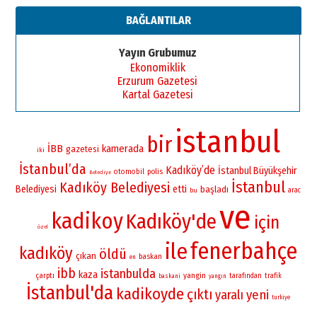
BAĞLANTILAR
Yayın Grubumuz
Ekonomiklik
Erzurum Gazetesi
Kartal Gazetesi
istanbul
bir
İBB
kamerada
gazetesi
iki
İstanbul’da
Kadıköy’de
İstanbul Büyükşehir
otomobil
polis
Belediye
İstanbul
Kadıköy Belediyesi
Belediyesi
etti
başladı
bu
arac
ve
kadikoy
Kadıköy'de
için
özel
fenerbahçe
ile
kadıköy
öldü
çıkan
baskan
en
ibb
istanbulda
kaza
yangin
çarptı
tarafından
trafik
baskani
yangın
İstanbul'da
kadikoyde
çıktı
yaralı
yeni
turkiye