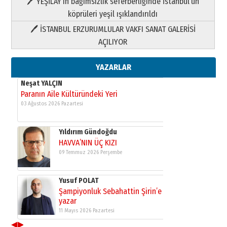
🖊 YEŞİLAY’ın bağımsızlık seferberliğinde İstanbul’un
09 Temmuz 2026 Perşembe
köprüleri yeşil ışıklandırıldı
🖊 İSTANBUL ERZURUMLULAR VAKFI SANAT GALERİSİ
Yusuf POLAT
AÇILIYOR
Şampiyonluk Sebahattin Şirin’e
yazar
11 Mayıs 2026 Pazartesi
YAZARLAR
Neşat YALÇIN
Paranın Aile Kültüründeki Yeri
03 Ağustos 2026 Pazartesi
Yıldırım Gündoğdu
HAVVA’NIN ÜÇ KIZI
09 Temmuz 2026 Perşembe
Yusuf POLAT
Şampiyonluk Sebahattin Şirin’e
yazar
11 Mayıs 2026 Pazartesi
◀
▶