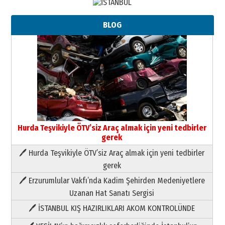
BLOG
Hurda Teşvikiyle ÖTV’siz Araç almak için yeni tedbirler
gerek
🖊 Hurda Teşvikiyle ÖTV’siz Araç almak için yeni tedbirler
Neşat YALÇIN
gerek
Paranın Aile Kültüründeki Yeri
🖊 Erzurumlular Vakfı’nda Kadim Şehirden Medeniyetlere
03 Ağustos 2026 Pazartesi
Uzanan Hat Sanatı Sergisi
🖊 İSTANBUL KIŞ HAZIRLIKLARI AKOM KONTROLÜNDE
Yıldırım Gündoğdu
HAVVA’NIN ÜÇ KIZI