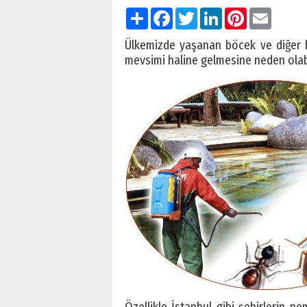
Paylaş
Facebook
Twitter
LinkedIn
Pinterest
Email
Ülkemizde yaşanan böcek ve diğer haş
mevsimi haline gelmesine neden olabi
Özellikle İstanbul gibi şehirlerin ne