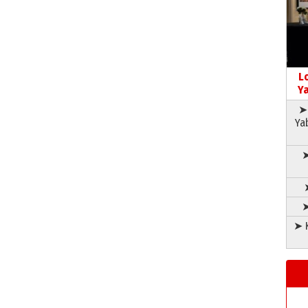
L
Ya
➤ 
Ya
➤
➤
➤ K