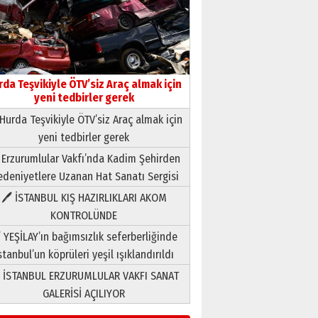
rda Teşvikiyle ÖTV’siz Araç almak için
yeni tedbirler gerek
Hurda Teşvikiyle ÖTV’siz Araç almak için
yeni tedbirler gerek
Neşat YALÇIN
 Erzurumlular Vakfı’nda Kadim Şehirden
Paranın Aile Kültüründeki Yeri
deniyetlere Uzanan Hat Sanatı Sergisi
03 Ağustos 2026 Pazartesi
🖊 İSTANBUL KIŞ HAZIRLIKLARI AKOM
KONTROLÜNDE
Yıldırım Gündoğdu
HAVVA’NIN ÜÇ KIZI
 YEŞİLAY’ın bağımsızlık seferberliğinde
09 Temmuz 2026 Perşembe
stanbul’un köprüleri yeşil ışıklandırıldı
 İSTANBUL ERZURUMLULAR VAKFI SANAT
Yusuf POLAT
GALERİSİ AÇILIYOR
Şampiyonluk Sebahattin
Şirin’e yazar