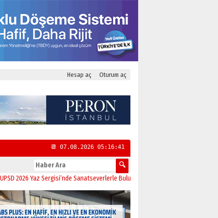
Hesap aç
Oturum aç
📆 07.08.2026 05:16:41
6 Yaz Sergisi’nde Sanatseverlerle Buluştu
11:21
CHP Kadıköy İlçe Başkanlığı’