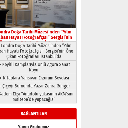
HAVVA’NIN ÜÇ KIZI
09 Temmuz 2026 Perşembe
Yusuf POLAT
Şampiyonluk Sebahattin
ondra Doğa Tarihi Müzesi’nden “Yılın
Şirin’e yazar
ban Hayatı Fotoğrafçısı” Sergisi’nin
11 Mayıs 2026 Pazartesi
Öne Çıkan Fotoğrafları İstanbul’da
Londra Doğa Tarihi Müzesi’nden “Yılın
ban Hayatı Fotoğrafçısı” Sergisi’nin Öne
Çıkan Fotoğrafları İstanbul’da
 Keyifli Kamplarıyla Ünlü Agora Sanat
Köyü
➤ Kitaplara Yansıyan Erzurum Sevdası
 Çiçeği Burnunda Yazar Zehra Güngör
adem Ekşi “Anadolu yakasının AKM’sini
Maltepe’de yapacağız”
BAĞLANTILAR
Yayın Grubumuz