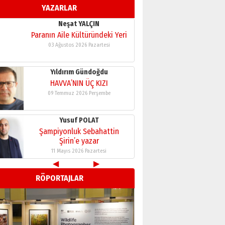
YAZARLAR
11 Mayıs 2026 Pazartesi
Neşat YALÇIN
Paranın Aile Kültüründeki Yeri
03 Ağustos 2026 Pazartesi
Yıldırım Gündoğdu
HAVVA’NIN ÜÇ KIZI
09 Temmuz 2026 Perşembe
Yusuf POLAT
Şampiyonluk Sebahattin
Şirin’e yazar
11 Mayıs 2026 Pazartesi
◀
▶
Neşat YALÇIN
RÖPORTAJLAR
Paranın Aile Kültüründeki Yeri
03 Ağustos 2026 Pazartesi
Yıldırım Gündoğdu