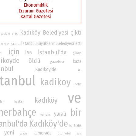
Ekonomiklik
Erzurum Gazetesi
Kartal Gazetesi
Kadıköy Belediyesi
çıktı
arac
baskani
İstanbul Büyükşehir Belediyesi
etti
turkiye
Belediye
için
İstanbul’da
İBB
dı
çıkan
ikoyde
öldü
kaza
gazetesi
anbul
Kadıköy’de
iki
stanbul
kadikoy
polis
ve
kadıköy
baskan
ndan
nerbahçe
bir
yaralı
yangin
Kadıköy'de
tanbul'da
bu
trafik
yeni
kamerada
otomobil
yangın
özel