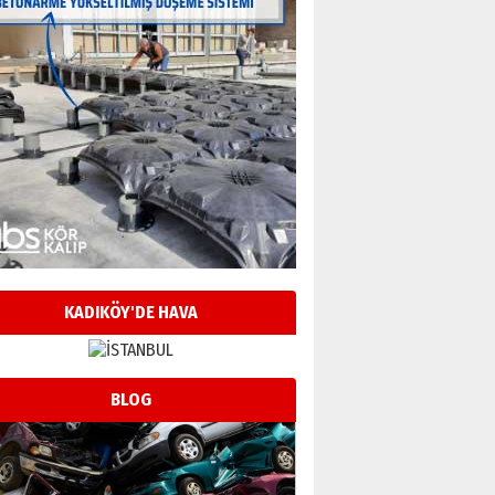
KADIKÖY'DE HAVA
BLOG