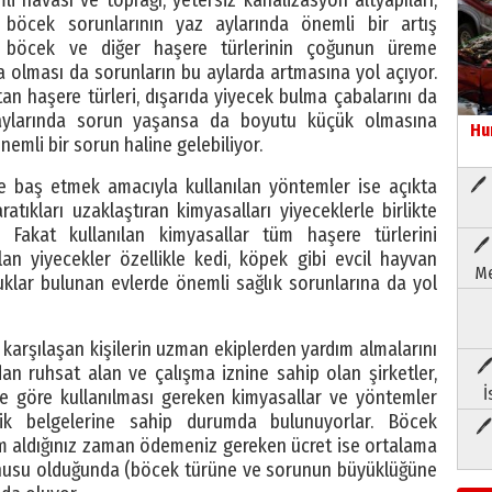
 böcek sorunlarının yaz aylarında önemli bir artış
 böcek ve diğer haşere türlerinin çoğunun üreme
 olması da sorunların bu aylarda artmasına yol açıyor.
tan haşere türleri, dışarıda yiyecek bulma çabalarını da
ış aylarında sorun yaşansa da boyutu küçük olmasına
Hu
emli bir sorun haline gelebiliyor.
le baş etmek amacıyla kullanılan yöntemler ise açıkta
🖊 
tıkları uzaklaştıran kimyasalları yiyeceklerle birlikte
r. Fakat kullanılan kimyasallar tüm haşere türlerini
🖊
ılan yiyecekler özellikle kedi, köpek gibi evcil hayvan
Me
klar bulunan evlerde önemli sağlık sorunlarına da yol
a karşılaşan kişilerin uzman ekiplerden yardım almalarını
🖊
ndan ruhsat alan ve çalışma iznine sahip olan şirketler,
İ
re göre kullanılması gereken kimyasallar ve yöntemler
lik belgelerine sahip durumda bulunuyorlar. Böcek
🖊
dım aldığınız zaman ödemeniz gereken ücret ise ortalama
onusu olduğunda (böcek türüne ve sorunun büyüklüğüne