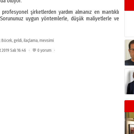
nda oluyor.
 profesyonel şirketlerden yardım almanız en mantıklı
. Sorununuz uygun yöntemlerle, düşük maliyetlerle ve
:
Böcek
,
geldi
,
ilaçlama
,
mevsimi
t 2019 Salı 16:46 · 💬 0 yorum ·