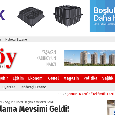
r
Nöbetçi Eczane
şehir
Eğitim
Ekonomi
Genel
Magazin
Politika
Sağlık
Uyarılar
Nöbetçi Eczane
18:42
Şennur Üzgen’in “Tekâmül” Eseri UPSD 202
si
»
Sağlık
»
Böcek İlaçlama Mevsimi Geldi!
çlama Mevsimi Geldi!