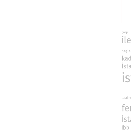
çarptı
ile
başla
kad
İst
i
tarafı
fe
İs
ibb