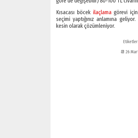
göre de değişebilir) 80-100 TL civarı
Kısacası böcek
ilaçlama
görevi için
seçimi yaptığınız anlamına geliyor
kesin olarak çözümleniyor.
Etiketler
📆 26 Mar