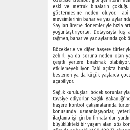
eski ve metruk binaların çokluğu
göstermesine neden oluyor. Tabi
mevsimlerinin bahar ve yaz aylarında
Sayıları üreme dönemleriyle hızla ar
yoğunlaştırıyorlar. Dolayısıyla k
rağmen, bahar ve yaz aylarında çok ön
Böceklerle ve diğer haşere türleriy
zehirli ya da soruna neden olan yara
çeşitli yerlere bırakmak olabiliyo
etkilemeyebiliyor. Tabi açıkta bırak
beslenen ya da küçük yaşlarda çocu
açabiliyor.
Sağlık kuruluşları, böcek sorunlarıyl
tavsiye ediyorlar. Sağlık Bakanlığı’
haşere kontrol çalışmalarında türle
konusunda uzmanlaşıyorlar, yeter
ilaçlama işi için bu firmalardan yar
büyüklükteki bir yaşam alanı söz k