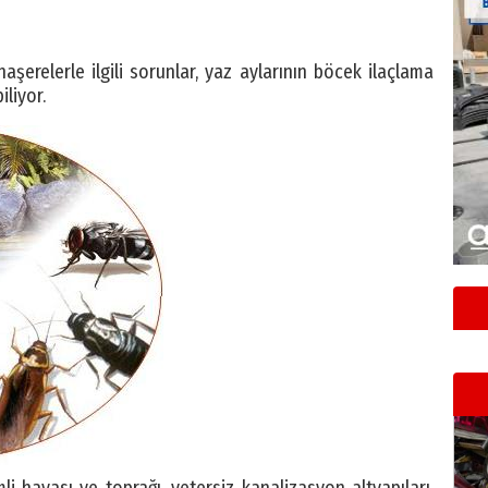
erelerle ilgili sorunlar, yaz aylarının böcek ilaçlama
liyor.
mli havası ve toprağı, yetersiz kanalizasyon altyapıları,