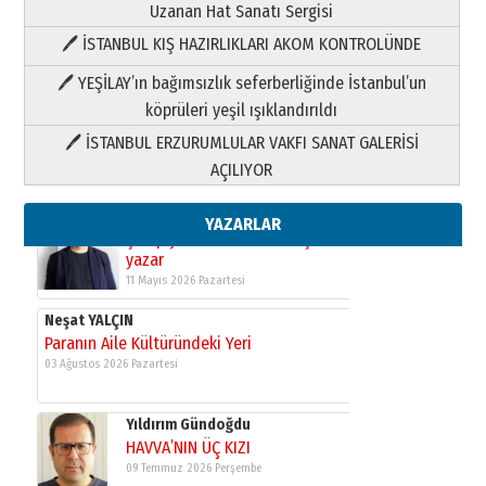
Uzanan Hat Sanatı Sergisi
🖊 İSTANBUL KIŞ HAZIRLIKLARI AKOM KONTROLÜNDE
Yıldırım Gündoğdu
HAVVA’NIN ÜÇ KIZI
🖊 YEŞİLAY’ın bağımsızlık seferberliğinde İstanbul’un
09 Temmuz 2026 Perşembe
köprüleri yeşil ışıklandırıldı
🖊 İSTANBUL ERZURUMLULAR VAKFI SANAT GALERİSİ
Yusuf POLAT
AÇILIYOR
Şampiyonluk Sebahattin Şirin’e
yazar
11 Mayıs 2026 Pazartesi
YAZARLAR
Neşat YALÇIN
Paranın Aile Kültüründeki Yeri
03 Ağustos 2026 Pazartesi
Yıldırım Gündoğdu
HAVVA’NIN ÜÇ KIZI
09 Temmuz 2026 Perşembe
Yusuf POLAT