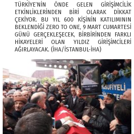
TÜRKİYE’NİN ÖNDE GELEN GİRİŞİMCİLİK
ETKİNLİKLERİNDEN BİRİ OLARAK DİKKAT
ÇEKİYOR. BU YIL 600 KİŞİNİN KATILIMININ
BEKLENDİĞİ ZERO TO ONE, 9 MART CUMARTESİ
GÜNÜ GERÇEKLEŞECEK, BİRBİRİNDEN FARKLI
HİKAYELERİ OLAN YILDIZ GİRİŞİMCİLERİ
AĞIRLAYACAK. (İHA/İSTANBUL-İHA)