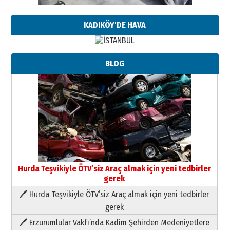
KADIKÖY'DE HAVA
BLOG
Hurda Teşvikiyle ÖTV’siz Araç almak için yeni tedbirler
gerek
🖊 Hurda Teşvikiyle ÖTV’siz Araç almak için yeni tedbirler
Neşat YALÇIN
gerek
Paranın Aile Kültüründeki Yeri
🖊 Erzurumlular Vakfı’nda Kadim Şehirden Medeniyetlere
03 Ağustos 2026 Pazartesi