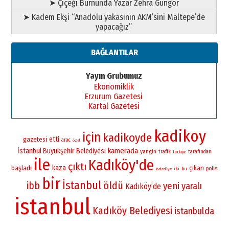
➤ Çiçeği Burnunda Yazar Zehra Güngör
➤ Kadem Ekşi “Anadolu yakasının AKM’sini Maltepe’de
yapacağız”
BAĞLANTILAR
Yayın Grubumuz
Ekonomiklik
Erzurum Gazetesi
Kartal Gazetesi
kadikoy
için
kadikoyde
etti
gazetesi
arac
özel
kamerada
İstanbul Büyükşehir Belediyesi
yangin
trafik
tarafından
turkiye
ile
Kadıköy'de
çıktı
kaza
başladı
çıkan
polis
iki
bu
Belediye
bir
İstanbul
öldü
ibb
yeni
yaralı
Kadıköy’de
istanbul
Kadıköy Belediyesi
istanbulda