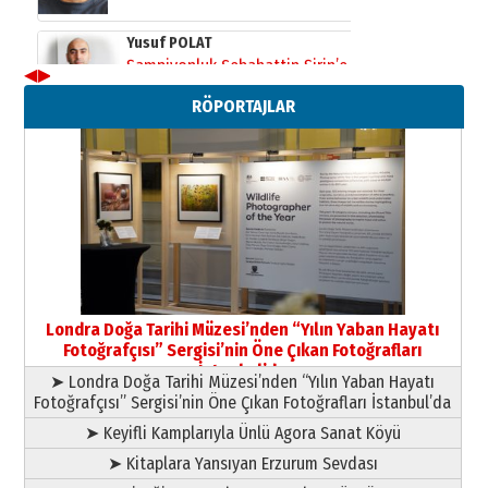
Şampiyonluk Sebahattin Şirin’e
yazar
11 Mayıs 2026 Pazartesi
◀
▶
Neşat YALÇIN
RÖPORTAJLAR
Paranın Aile Kültüründeki Yeri
03 Ağustos 2026 Pazartesi
Yıldırım Gündoğdu
HAVVA’NIN ÜÇ KIZI
09 Temmuz 2026 Perşembe
Yusuf POLAT
Şampiyonluk Sebahattin Şirin’e
Londra Doğa Tarihi Müzesi’nden “Yılın Yaban Hayatı
yazar
Fotoğrafçısı” Sergisi’nin Öne Çıkan Fotoğrafları
11 Mayıs 2026 Pazartesi
İstanbul’da
➤ Londra Doğa Tarihi Müzesi’nden “Yılın Yaban Hayatı
Fotoğrafçısı” Sergisi’nin Öne Çıkan Fotoğrafları İstanbul’da
➤ Keyifli Kamplarıyla Ünlü Agora Sanat Köyü
➤ Kitaplara Yansıyan Erzurum Sevdası