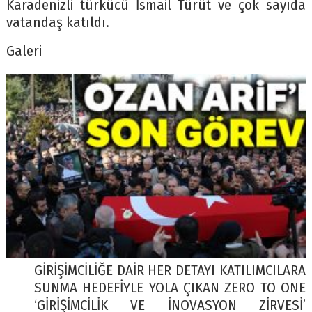
Karadenizli türkücü İsmail Türüt ve çok sayıda
vatandaş katıldı.
Galeri
GİRİŞİMCİLİĞE DAİR HER DETAYI KATILIMCILARA
SUNMA HEDEFİYLE YOLA ÇIKAN ZERO TO ONE
‘GİRİŞİMCİLİK VE İNOVASYON ZİRVESİ’