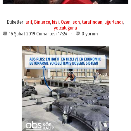
Etiketler:
arif
,
Binlerce
,
kisi
,
Ozan
,
son
,
tarafından
,
uğurlandı
,
yolculuğuna
📆 16 Şubat 2019 Cumartesi 17:24 · 💬 0 yorum ·