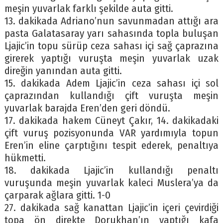
meşin yuvarlak farklı şekilde auta gitti.
13. dakikada Adriano’nun savunmadan attığı ara
pasta Galatasaray yarı sahasında topla buluşan
Ljajic’in topu sürüp ceza sahası içi sağ çaprazına
girerek yaptığı vuruşta meşin yuvarlak uzak
direğin yanından auta gitti.
15. dakikada Adem Ljajic’in ceza sahası içi sol
çaprazından kullandığı çift vuruşta meşin
yuvarlak barajda Eren’den geri döndü.
17. dakikada hakem Cüneyt Çakır, 14. dakikadaki
çift vuruş pozisyonunda VAR yardımıyla topun
Eren’in eline çarptığını tespit ederek, penaltıya
hükmetti.
18. dakikada Ljajic’in kullandığı penaltı
vuruşunda meşin yuvarlak kaleci Muslera’ya da
çarparak ağlara gitti. 1-0
27. dakikada sağ kanattan Ljajic’in içeri çevirdiği
topa ön direkte Dorukhan’ın yaptığı kafa