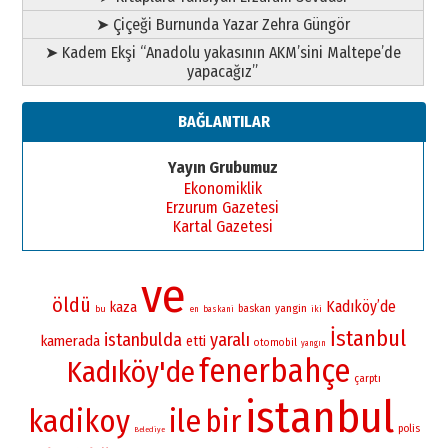
➤ Çiçeği Burnunda Yazar Zehra Güngör
➤ Kadem Ekşi “Anadolu yakasının AKM’sini Maltepe’de
yapacağız”
BAĞLANTILAR
Yayın Grubumuz
Ekonomiklik
Erzurum Gazetesi
Kartal Gazetesi
ve
öldü
Kadıköy’de
kaza
yangin
baskan
bu
iki
en
baskani
İstanbul
istanbulda
yaralı
kamerada
etti
otomobil
yangın
fenerbahçe
Kadıköy'de
çarptı
istanbul
kadikoy
ile
bir
polis
Belediye