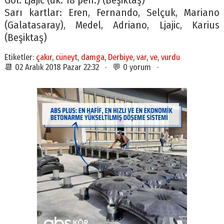
Gol: Ljajic (dk. 18 pen.) (Beşiktaş)
Sarı kartlar: Eren, Fernando, Selçuk, Mariano
(Galatasaray), Medel, Adriano, Ljajic, Karius
(Beşiktaş)
Etiketler:
çakır
,
cüneyt
,
damga
,
Derbiye
,
var
,
ve
,
vurdu
📆 02 Aralık 2018 Pazar 22:32 · 💬 0 yorum ·