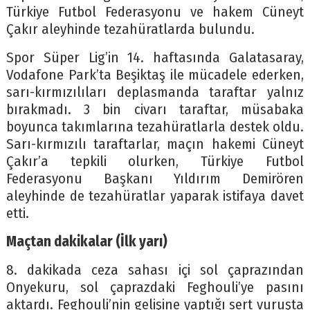
Türkiye Futbol Federasyonu ve hakem Cüneyt
Çakır aleyhinde tezahüratlarda bulundu.
Spor Süper Lig’in 14. haftasında Galatasaray,
Vodafone Park’ta Beşiktaş ile mücadele ederken,
sarı-kırmızılıları deplasmanda taraftar yalnız
bırakmadı. 3 bin civarı taraftar, müsabaka
boyunca takımlarına tezahüratlarla destek oldu.
Sarı-kırmızılı taraftarlar, maçın hakemi Cüneyt
Çakır’a tepkili olurken, Türkiye Futbol
Federasyonu Başkanı Yıldırım Demirören
aleyhinde de tezahüratlar yaparak istifaya davet
etti.
Maçtan dakikalar (İlk yarı)
8. dakikada ceza sahası içi sol çaprazından
Onyekuru, sol çaprazdaki Feghouli’ye pasını
aktardı. Feghouli’nin gelişine yaptığı sert vuruşta