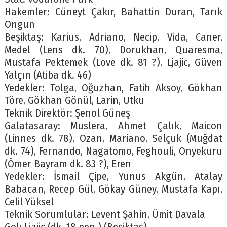
Hakemler: Cüneyt Çakır, Bahattin Duran, Tarık
Ongun
Beşiktaş: Karius, Adriano, Necip, Vida, Caner,
Medel (Lens dk. 70), Dorukhan, Quaresma,
Mustafa Pektemek (Love dk. 81 ?), Ljajic, Güven
Yalçın (Atiba dk. 46)
Yedekler: Tolga, Oğuzhan, Fatih Aksoy, Gökhan
Töre, Gökhan Gönül, Larin, Utku
Teknik Direktör: Şenol Güneş
Galatasaray: Muslera, Ahmet Çalık, Maicon
(Linnes dk. 78), Ozan, Mariano, Selçuk (Muğdat
dk. 74), Fernando, Nagatomo, Feghouli, Onyekuru
(Ömer Bayram dk. 83 ?), Eren
Yedekler: İsmail Çipe, Yunus Akgün, Atalay
Babacan, Recep Gül, Gökay Güney, Mustafa Kapı,
Celil Yüksel
Teknik Sorumlular: Levent Şahin, Ümit Davala