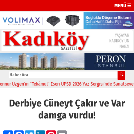
MENÜ ☰
en’in “Tekâmül” Eseri UPSD 2026 Yaz Sergisi’nde Sanatseverlerle Bu
Derbiye Cüneyt Çakır ve Var
damga vurdu!
Paylaş
Facebook
Twitter
LinkedIn
Pinterest
Email