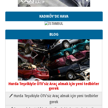
KADIKÖY'DE HAVA
BLOG
Hurda Teşvikiyle ÖTV’siz Araç almak için yeni tedbirler
gerek
🖊 Hurda Teşvikiyle ÖTV’siz Araç almak için yeni tedbirler
Neşat YALÇIN
gerek
Paranın Aile Kültüründeki Yeri