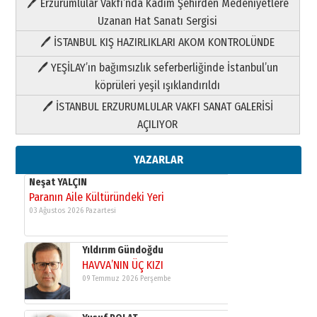
🖊 Erzurumlular Vakfı’nda Kadim Şehirden Medeniyetlere
03 Ağustos 2026 Pazartesi
Uzanan Hat Sanatı Sergisi
🖊 İSTANBUL KIŞ HAZIRLIKLARI AKOM KONTROLÜNDE
Yıldırım Gündoğdu
HAVVA’NIN ÜÇ KIZI
🖊 YEŞİLAY’ın bağımsızlık seferberliğinde İstanbul’un
09 Temmuz 2026 Perşembe
köprüleri yeşil ışıklandırıldı
🖊 İSTANBUL ERZURUMLULAR VAKFI SANAT GALERİSİ
Yusuf POLAT
AÇILIYOR
Şampiyonluk Sebahattin Şirin’e
yazar
11 Mayıs 2026 Pazartesi
YAZARLAR
Neşat YALÇIN
Paranın Aile Kültüründeki Yeri
03 Ağustos 2026 Pazartesi
Yıldırım Gündoğdu
HAVVA’NIN ÜÇ KIZI
09 Temmuz 2026 Perşembe