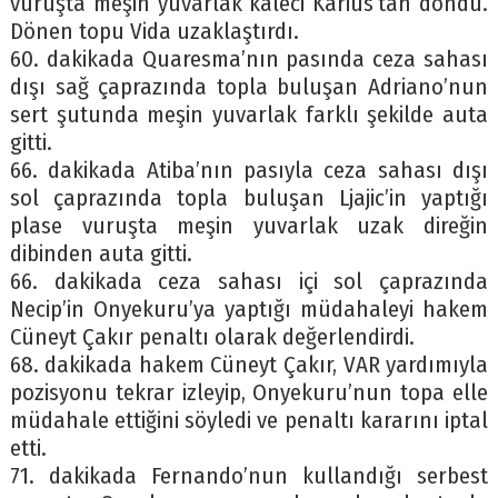
vuruşta meşin yuvarlak kaleci Karius’tan döndü.
Dönen topu Vida uzaklaştırdı.
60. dakikada Quaresma’nın pasında ceza sahası
dışı sağ çaprazında topla buluşan Adriano’nun
sert şutunda meşin yuvarlak farklı şekilde auta
gitti.
66. dakikada Atiba’nın pasıyla ceza sahası dışı
sol çaprazında topla buluşan Ljajic’in yaptığı
plase vuruşta meşin yuvarlak uzak direğin
dibinden auta gitti.
66. dakikada ceza sahası içi sol çaprazında
Necip’in Onyekuru’ya yaptığı müdahaleyi hakem
Cüneyt Çakır penaltı olarak değerlendirdi.
68. dakikada hakem Cüneyt Çakır, VAR yardımıyla
pozisyonu tekrar izleyip, Onyekuru’nun topa elle
müdahale ettiğini söyledi ve penaltı kararını iptal
etti.
71. dakikada Fernando’nun kullandığı serbest