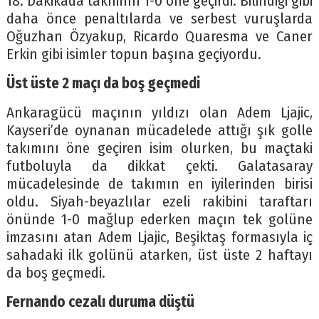
18. Dakikada takımını 1-0 öne geçirdi. Bilindiği gibi
daha önce penaltılarda ve serbest vuruşlarda
Oğuzhan Özyakup, Ricardo Quaresma ve Caner
Erkin gibi isimler topun başına geçiyordu.
Üst üste 2 maçı da boş geçmedi
Ankaragücü maçının yıldızı olan Adem Ljajic,
Kayseri’de oynanan mücadelede attığı şık golle
takımını öne geçiren isim olurken, bu maçtaki
futboluyla da dikkat çekti. Galatasaray
mücadelesinde de takımın en iyilerinden birisi
oldu. Siyah-beyazlılar ezeli rakibini taraftarı
önünde 1-0 mağlup ederken maçın tek golüne
imzasını atan Adem Ljajic, Beşiktaş formasıyla iç
sahadaki ilk golünü atarken, üst üste 2 haftayı
da boş geçmedi.
Fernando cezalı duruma düştü