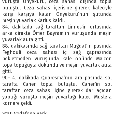
vuruşta Onyekuru, ceza sahası dışında topla
buluştu. Ceza sahası içerisine girerek kaleciyle
karşı karşıya kalan Onyekuru’nun şutunda
meşin yuvarlak Karius kaldı.
84. dakikada sağ taraftan Linnes’in ortasında
arka direkte Ömer Bayram’ın vuruşunda meşin
yuvarlak auta gitti.
88. dakikasında sağ taraftan Muğdat’ın pasında
Feghouli ceza sahası içi sağ çaprazında
bekletmeden vuruşunda kale önünde Maicon
topa topuğuyla dokundu ve meşin yuvarlak auta
gitti.
90+ 4. dakikada Quaresma’nın ara pasında sol
tarafta Caner topla buluştu. Caner’in sol
taraftan ceza sahası içine girerek dar açıdan
yaptığı vuruşta meşin yuvarlağı kaleci Muslera
kornere çeldi.
Stat: Vodafone Park