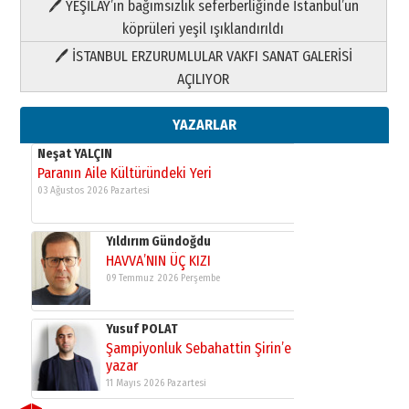
🖊 YEŞİLAY’ın bağımsızlık seferberliğinde İstanbul’un
09 Temmuz 2026 Perşembe
köprüleri yeşil ışıklandırıldı
🖊 İSTANBUL ERZURUMLULAR VAKFI SANAT GALERİSİ
Yusuf POLAT
AÇILIYOR
Şampiyonluk Sebahattin Şirin’e
yazar
11 Mayıs 2026 Pazartesi
YAZARLAR
Neşat YALÇIN
Paranın Aile Kültüründeki Yeri
03 Ağustos 2026 Pazartesi
Yıldırım Gündoğdu
HAVVA’NIN ÜÇ KIZI
09 Temmuz 2026 Perşembe
Yusuf POLAT
Şampiyonluk Sebahattin Şirin’e
yazar
11 Mayıs 2026 Pazartesi
◀
▶