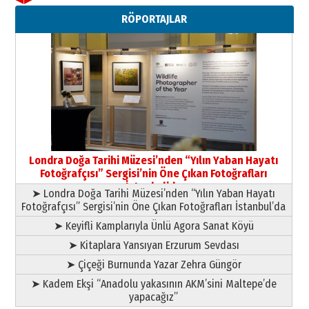
Neşat YALÇIN
RÖPORTAJLAR
Paranın Aile Kültüründeki Yeri
03 Ağustos 2026 Pazartesi
Yıldırım Gündoğdu
HAVVA’NIN ÜÇ KIZI
09 Temmuz 2026 Perşembe
Yusuf POLAT
Şampiyonluk Sebahattin Şirin’e
Londra Doğa Tarihi Müzesi’nden “Yılın Yaban Hayatı
yazar
Fotoğrafçısı” Sergisi’nin Öne Çıkan Fotoğrafları
11 Mayıs 2026 Pazartesi
İstanbul’da
➤ Londra Doğa Tarihi Müzesi’nden “Yılın Yaban Hayatı
Fotoğrafçısı” Sergisi’nin Öne Çıkan Fotoğrafları İstanbul’da
➤ Keyifli Kamplarıyla Ünlü Agora Sanat Köyü
➤ Kitaplara Yansıyan Erzurum Sevdası
➤ Çiçeği Burnunda Yazar Zehra Güngör
➤ Kadem Ekşi “Anadolu yakasının AKM’sini Maltepe’de
yapacağız”