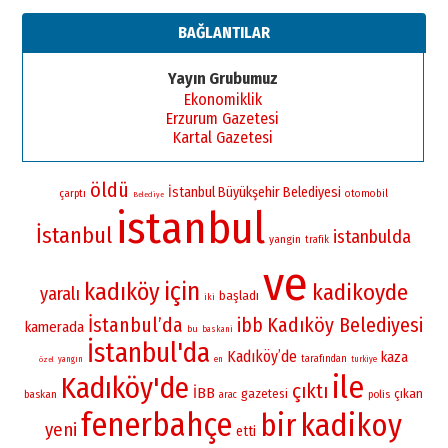
BAĞLANTILAR
Yayın Grubumuz
Ekonomiklik
Erzurum Gazetesi
Kartal Gazetesi
öldü
İstanbul Büyükşehir Belediyesi
çarptı
otomobil
Belediye
istanbul
İstanbul
istanbulda
yangin
trafik
ve
için
kadıköy
kadikoyde
yaralı
başladı
iki
İstanbul’da
Kadıköy Belediyesi
ibb
kamerada
bu
baskani
İstanbul'da
Kadıköy’de
kaza
tarafından
yangın
en
turkiye
özel
ile
Kadıköy'de
çıktı
İBB
gazetesi
çıkan
baskan
polis
arac
fenerbahçe
bir
kadikoy
yeni
etti