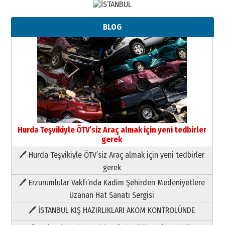
BLOG
Hurda Teşvikiyle ÖTV’siz Araç almak için yeni tedbirler
gerek
🖊 Hurda Teşvikiyle ÖTV’siz Araç almak için yeni tedbirler
Neşat YALÇIN
gerek
Paranın Aile Kültüründeki Yeri
🖊 Erzurumlular Vakfı’nda Kadim Şehirden Medeniyetlere
03 Ağustos 2026 Pazartesi
Uzanan Hat Sanatı Sergisi
🖊 İSTANBUL KIŞ HAZIRLIKLARI AKOM KONTROLÜNDE
Yıldırım Gündoğdu
HAVVA’NIN ÜÇ KIZI