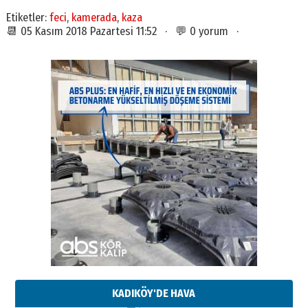
Etiketler:
feci
,
kamerada
,
kaza
📆 05 Kasım 2018 Pazartesi 11:52 · 💬 0 yorum ·
KADIKÖY'DE HAVA