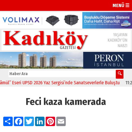
MENÜ ☰
” Eseri UPSD 2026 Yaz Sergisi’nde Sanatseverlerle Buluştu
11:21
CH
Feci kaza kamerada
Paylaş
Facebook
Twitter
LinkedIn
Pinterest
Email